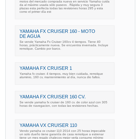
motos del mercado comprada nueva en servicio Yamaha cuida
da al máximo usada sólo paseos . Rápida y muy segura 3
plazas esta perfecta todas las revisiones horas 295 y esta
como el primer día est
YAMAHA FX CRUISER 160 - MOTO
DE AGUA
Se vende Yamaha Fx Cruiser 160cv 4 tiempos. Tiene 40
horas, prácticamente nueva. Se encuentra invernada. Incluye
remolque. Cambio por barco.
YAMAHA FX CRUISER 1
Yamaha fx cruiser. 4 tiempos, muy bien cuidada, remolque
aluminio, 160 cv, mantenimiemto al día, nunca dio fallos.
YAMAHA FX CRUISER 160 CV.
Se vende yamaha fx cruiser de 160 cv. de color azul con 305
horas de navegacion, con todas las revisiones hechas.
YAMAHA VX CRUISER 110
Vendo yamaha vx cruiser 110 2014 con 25 horas impecable
un solo dueño tiene garantía de casa remolque a estrenar
tiene un mes regalo chalecos mejor verla consumo mínimo