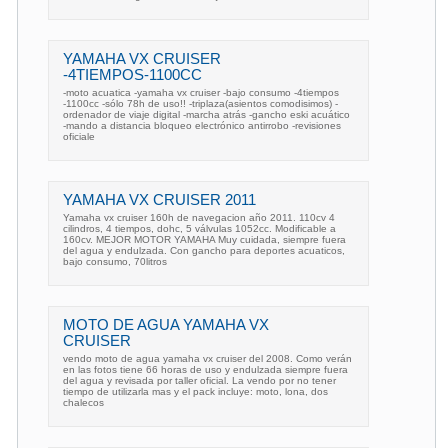
YAMAHA VX CRUISER
-4TIEMPOS-1100CC
-moto acuatica -yamaha vx cruiser -bajo consumo -4tiempos
-1100cc -sólo 78h de uso!! -triplaza(asientos comodisimos) -
ordenador de viaje digital -marcha atrás -gancho eski acuático
-mando a distancia bloqueo electrónico antirrobo -revisiones
oficiale
YAMAHA VX CRUISER 2011
Yamaha vx cruiser 160h de navegacion año 2011. 110cv 4
cilindros, 4 tiempos, dohc, 5 válvulas 1052cc. Modificable a
160cv. MEJOR MOTOR YAMAHA Muy cuidada, siempre fuera
del agua y endulzada. Con gancho para deportes acuaticos,
bajo consumo, 70litros
MOTO DE AGUA YAMAHA VX
CRUISER
vendo moto de agua yamaha vx cruiser del 2008. Como verán
en las fotos tiene 66 horas de uso y endulzada siempre fuera
del agua y revisada por taller oficial. La vendo por no tener
tiempo de utilizarla mas y el pack incluye: moto, lona, dos
chalecos