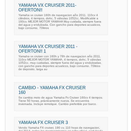
YAMAHA VX CRUISER 2011-
OFERTON!!
Yamaha vx cruiser 160h de navegacion año 2011. 110cv 4
cilindros, 4 tiempos, dohc, 5 válvulas 1052cc. Modificable a
160cv. MEJOR MOTOR YAMAHA Muy cuidada, siempre fuera
del agua y endulzada. Con gancho para deportes acuaticos,
bajo consumo, 70litros
YAMAHA VX CRUISER 2011 -
OFERTON!! 1
Yamaha vx cruiser con 160h y 78h de navegacion año 2011.
110cv MEJOR MOTOR YAMAHA, 4 tiempos, dohc, 5 válvulas
1052cc. muy cuidadas, siempre fuera del agua y endulzadas.
con gancho para deportes acuaticos, bajo consumo, 70litros
de deposito, larga au
CAMBIO - YAMAHA FX CRUISER
160
Se cambia moto de agua Yamaha Fx Cruiser 160cv 4 tiempos.
Tiene 50 horas, prácticamente nueva. Se encuentra
invernada. Incluye remolque. Cambio preferible por barco.
YAMAHA FX CRUISER 3
Vendo Yamaha FX cruiser, 190 cv, 110 hoas de navegacion,
del 2014, todos los mantenimientos en taller oficial, endulzada