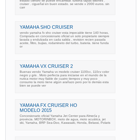
estado cilindro se puede encamisar. turbina tapas sillones .
cruiser . cigueñal en buen estado. se vende x 2000 euros. sin
carr
YAMAHA SHO CRUISER
vendo yamaha fx sho cruiser esta impecable tiene 140 horas,
Comprada en concesionario oficial un solo propietario siempre
lavada y endulzada en cada salida , revision recien pasada
aceite, filtro, bujias, rodamineto del turbo, bateria. tiene funda
or
YAMAHA VX CRUISER 2
Buenas vendo Yamaha vx modelo cruiser 1100cc, 110cv color
negro y gris . Moto perfecta para iniciarse en el mundo de la
nutica motor muy fiable de cuatro tiempos y muy poco
consumo la moto tiene algún arañazo pero por lo demás esta
bien se puede ver
YAMAHA FX CRUISER HO
MODELO 2015
Concesionario oficial Yamaha Jet Center para Almería y
provincia. MOTORINBOX. moto de agua, moto acuática, jet
ski, Yamaha, BRP Sea-Doo, Kawasaki, Honda, Belassi, Polaris