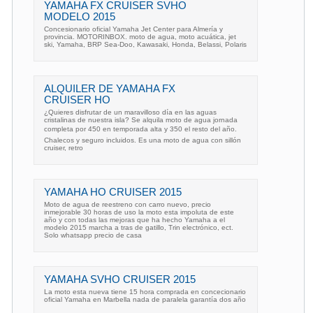
YAMAHA FX CRUISER SVHO
MODELO 2015
Concesionario oficial Yamaha Jet Center para Almería y
provincia. MOTORINBOX. moto de agua, moto acuática, jet
ski, Yamaha, BRP Sea-Doo, Kawasaki, Honda, Belassi, Polaris
ALQUILER DE YAMAHA FX
CRUISER HO
¿Quieres disfrutar de un maravilloso día en las aguas
cristalinas de nuestra isla? Se alquila moto de agua jornada
completa por 450 en temporada alta y 350 el resto del año.
Chalecos y seguro incluidos. Es una moto de agua con sillón
cruiser, retro
YAMAHA HO CRUISER 2015
Moto de agua de reestreno con carro nuevo, precio
inmejorable 30 horas de uso la moto esta impoluta de este
año y con todas las mejoras que ha hecho Yamaha a el
modelo 2015 marcha a tras de gatillo, Trin electrónico, ect.
Solo whatsapp precio de casa
YAMAHA SVHO CRUISER 2015
La moto esta nueva tiene 15 hora comprada en concecionario
oficial Yamaha en Marbella nada de paralela garantía dos año