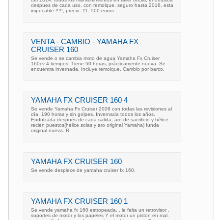
despues de cada uso, con remolque, seguro hasta 2016, esta
impecable !!!!!, precio: 11. 500 euros
VENTA - CAMBIO - YAMAHA FX
CRUISER 160
Se vende o se cambia moto de agua Yamaha Fx Cruiser
160cv 4 tiempos. Tiene 50 horas, prácticamente nueva. Se
encuentra invernada. Incluye remolque. Cambio por barco.
YAMAHA FX CRUISER 160 4
Se vende Yamaha Fx Cruiser 2008 con todas las revisiones al
día. 190 horas y sin golpes. Invernada todos los años.
Endulzada después de cada salida, aro de sacrificio y hélice
recién puestos(hélice solas y aro original Yamaha) funda
original nueva. R
YAMAHA FX CRUISER 160
Se vende despiece de yamaha cruiser fx 160.
YAMAHA FX CRUISER 160 1
Se vende yamaha fx 160 estropeada. . le falta un retrovisor .
soportes de motor y los papeles Y el motor un piston en mal.