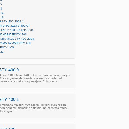
 5
 8
 14
 16
STY 400 2007 1
AHA MAJESTY 400 07
JESTY 400 5RU8350000
AHA MAJESTY 400
AHA MAJESTY 400-2004
YAMAHA MAJESTY 400
ESTY 400
 21
TY 400 9
0 del 2013 tiene 14000 km esta nueva la vendo por
0 y los gastos de tramitacion son por parte del
a manta y respaldo de pasajero. Color negro
TY 400 1
 yamaha majesty 400 aceite, filtros y bujia recien
do general, siempre en garaje, no contesto mails!
lor negro