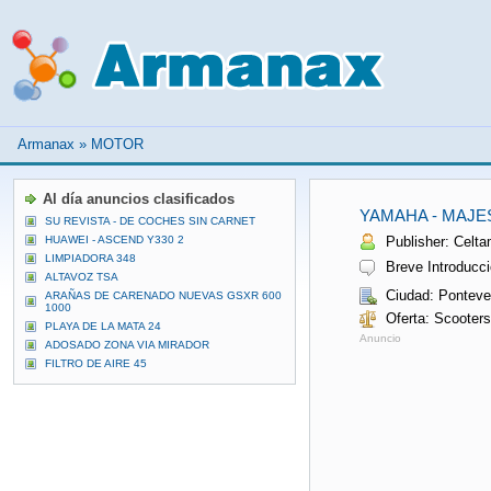
Armanax
»
MOTOR
Al día anuncios clasificados
YAMAHA - MAJES
SU REVISTA - DE COCHES SIN CARNET
HUAWEI - ASCEND Y330 2
Publisher: Celta
LIMPIADORA 348
Breve Introducci
ALTAVOZ TSA
Ciudad: Ponteve
ARAÑAS DE CARENADO NUEVAS GSXR 600
1000
Oferta: Scooters
PLAYA DE LA MATA 24
Anuncio
ADOSADO ZONA VIA MIRADOR
FILTRO DE AIRE 45