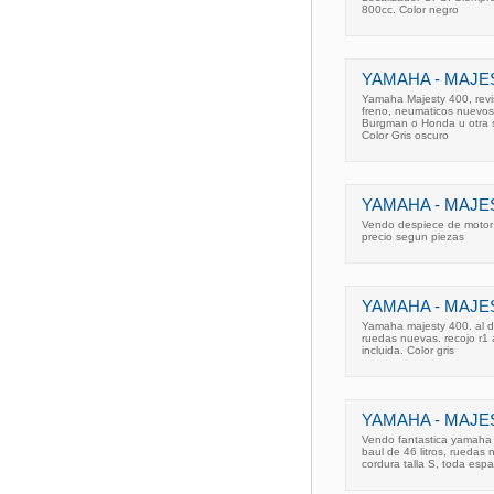
800cc. Color negro
YAMAHA - MAJES
Yamaha Majesty 400, revis
freno, neumaticos nuevos d
Burgman o Honda u otra sco
Color Gris oscuro
YAMAHA - MAJES
Vendo despiece de motor 
precio segun piezas
YAMAHA - MAJES
Yamaha majesty 400. al di
ruedas nuevas. recojo r1 a
incluida. Color gris
YAMAHA - MAJES
Vendo fantastica yamaha 
baul de 46 litros, ruedas
cordura talla S, toda es