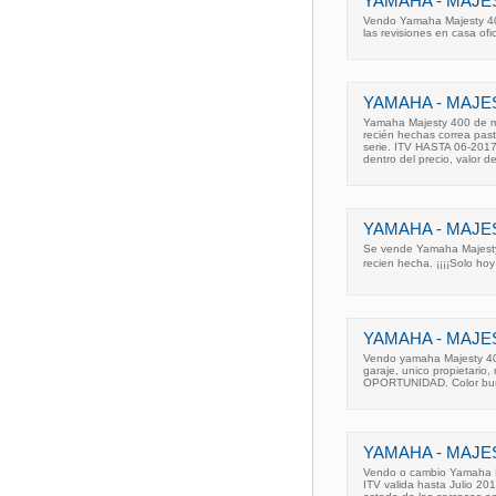
YAMAHA - MAJE
Vendo Yamaha Majesty 40
las revisiones en casa ofi
YAMAHA - MAJES
Yamaha Majesty 400 de m
recién hechas correa pasti
serie. ITV HASTA 06-2017
dentro del precio, valor d
YAMAHA - MAJES
Se vende Yamaha Majesty
recien hecha. ¡¡¡¡Solo hoy
YAMAHA - MAJES
Vendo yamaha Majesty 40
garaje, unico propietario,
OPORTUNIDAD. Color bu
YAMAHA - MAJES
Vendo o cambio Yamaha M
ITV valida hasta Julio 201