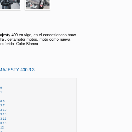
esty 400 en vigo, en el concesionario bmw
ra , celtamotor motos, moto como nueva
nsferida. Color Blanca
MAJESTY 400 3 3
 9
 1
3 5
3 7
3 10
3 13
3 15
3 16
 12
 4