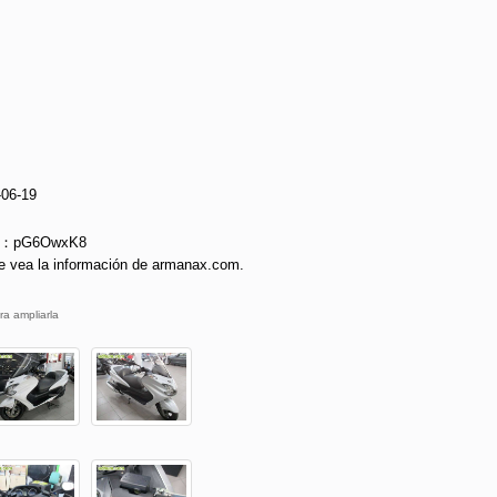
-06-19
ie：pG6OwxK8
e vea la información de armanax.com.
ra ampliarla