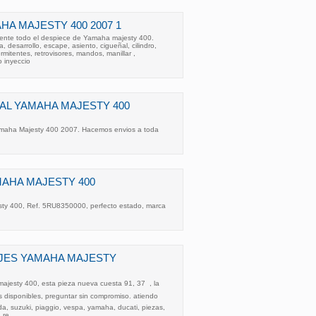
HA MAJESTY 400 2007 1
ente todo el despiece de Yamaha majesty 400.
, desarrollo, escape, asiento, cigueñal, cilindro,
ermitentes, retrovisores, mandos, manillar ,
 inyeccio
AL YAMAHA MAJESTY 400
amaha Majesty 400 2007. Hacemos envios a toda
AHA MAJESTY 400
y 400, Ref. 5RU8350000, perfecto estado, marca
JES YAMAHA MAJESTY
ajesty 400, esta pieza nueva cuesta 91, 37  , la
s disponibles, preguntar sin compromiso. atiendo
, suzuki, piaggio, vespa, yamaha, ducati, piezas,
 re