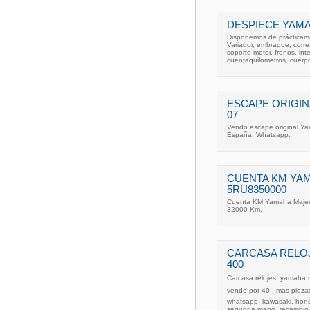
DESPIECE YAMA
Disponemos de prácticam
Variador, embrague, correa
soporte motor, frenos, int
cuentaquilometros, cuerpo
ESCAPE ORIGIN
07
Vendo escape original Y
España. Whatsapp.
CUENTA KM YAM
5RU8350000
Cuenta KM Yamaha Majest
32000 Km.
CARCASA RELO
400
Carcasa relojes, yamaha m
vendo por 40 . mas pieza
whatsapp. kawasaki, honda
segunda mano, recambio,