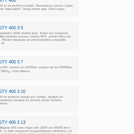
STY 400
0 cc en perfecto estado. Neumaticos nuevos, todas
cial. impecable!!. Tengo whats app. Color negro
TY 400 3 5
ediados 2009 modelo leds. Todas sus revisiones
llas traseras nuevas, ruedas 90%, aceites filtros de
. Recien repasada de pintura(maleta y respaldo
e se
TY 400 3 7
 400, ruedas con 2000km, revision de los 20000km
 3900¡¡¡. Color Blanco
TY 400 3 10
0 en perfecto estado por cambio, siempre en
 revisiones siempre en servicio oficial Yamaha.
rdeos
TY 400 3 13
ajesty 400 color negro año 2006 con 94000 km e
6. Le falta solamente el guardabarros delantero y el