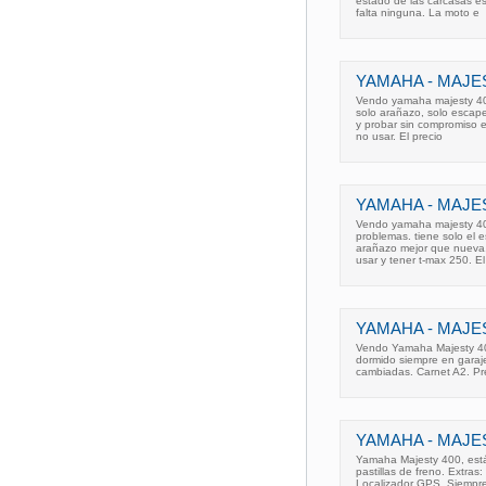
estado de las carcasas es
falta ninguna. La moto e
YAMAHA - MAJES
Vendo yamaha majesty 400,
solo arañazo, solo escap
y probar sin compromiso e 
no usar. El precio
YAMAHA - MAJES
Vendo yamaha majesty 400,
problemas. tiene solo el 
arañazo mejor que nueva,
usar y tener t-max 250. El 
YAMAHA - MAJES
Vendo Yamaha Majesty 40
dormido siempre en garaje
cambiadas. Carnet A2. Pr
YAMAHA - MAJES
Yamaha Majesty 400, está
pastillas de freno. Extra
Localizador GPS. Siempre