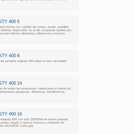
TY 400 5
ion hecha con cambio de correa, aceite, pastillas
el/tras, impecable, Itv al dia. Aceptaria cambio por
oter inferior cilindrada y diferencia a mi favor.
TY 400 8
de yamaha majesty 400 pidan lo que necesiteis
TY 400 14
a de todas las revisuoned. valida para el carnet a2.
niversario aportando. diferencia. transferencia
TY 400 16
majesty 400 con solo 26000km itv recien pasada,
 nuevas, regalo 2 cascos nuevos y chaqueta de
paña OCASION. Color gris