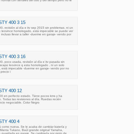
 normal con señales del uso y del tiempo pero no le
TY 400 3 15
 revisión al día e itv sep 2015 sin problemas. ni un
e leovince homologado. está impecable se puede ver
incluso llevar a taller -duerme en garaje- vendo por
TY 400 3 16
 poco usada, revisión al día e itv pasada sin
escape leovince q esta homologado . ni un solo
 está impecable -duerme en garaje- vendo por no
precio i
TY 400 12
0 en perfecto estado. Tiene pocos kms y ha
. Todas las revisiones al día. Ruedas recién
ecio negociable. Color Negro
TY 400 4
 como nueva. Se le acaba de cambiar batería y
s: Manta Tukano, Baúl grande original Yamaha,
 guardada en garaje. Se cambiaría por moto de