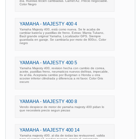
día. Ruedas recién cambiadas. Carnet A2. Precio negociable.
Color Negro
YAMAHA - MAJESTY 400 4
Yamaha Majesty 400, está como nueva. Se le acaba de
cambiar batería y pastillas de freno. Extras: Manta Tukano,
Baúl grande original Yamaha, Localizador GPS. Siempre
guardada en garaje. Se cambiaría por moto de 800cc. Color
negro
YAMAHA - MAJESTY 400 5
Yamaha Majesty 400, revision hecha con cambio de correa,
aceite, pastillas freno, neumaticos nuevos del/tras, impecable,
Itv al dia. Aceptaria cambio por Burgman o Honda u otra
scooter inferior cilindrada y diferencia a mi favor. Color Gris
oscuro
YAMAHA - MAJESTY 400 8
Vendo despiece de motor de yamaha majesty 400 pidan lo
que necesiteis precio segun piezas
YAMAHA - MAJESTY 400 14
Yamaha majesty 400. al dia de todas las revisuoned. valida
para el carnet a2. ruedas nuevas. recojo r1 aniversario