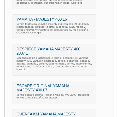
aportando. diferencia. transferencia incluida. Color gris
YAMAHA - MAJESTY 400 16
Vendo fantastica yamaha majesty 400 con solo 26000km itv
recien pasada, baul de 46 litros, ruedas nuevas, regalo 2
cascos nuevos y chaqueta de cordura talla S, toda españa
OCASION. Color gris
DESPIECE YAMAHA MAJESTY 400
2007 1
Disponemos de prácticamente todo el despiece de Yamaha
majesty 400. Variador, embrague, correa, desarrollo, escape,
asiento, cigueñal, cilindro, soporte motor, frenos, intermitentes,
retrovisores, mandos, manillar , cuentaquilometros, cuerpo
inyeccio
ESCAPE ORIGINAL YAMAHA
MAJESTY 400 07
Vendo escape original Yamaha Majesty 400 2007. Hacemos
envios a toda España. Whatsapp.
CUENTA KM YAMAHA MAJESTY