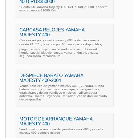
400 5RU8350000
Cuenta KM Yamaha Majesty 400, Ref. 5RU8350000, perfecto
estado, marca 32000 Km.
CARCASA RELOJES YAMAHA
MAJESTY 400
Carcasa relojes, yamaha majesty 400, esta pieza nueva
cuesta 91, 37  , la vendo por 40 . mas piezas disponibles,
preguntar sin compromiso. atiendo whatsapp. kawasaki,
honda, suzuki, piaggio, vespa, yamaha, ducati, piezas,
segunda mano, recambio, re
DESPIECE BARATO YAMAHA
MAJESTY 400-2004
Vendo despiece de yamaha majesty 400 ((VENDIDOS tapa
batería, motor y protectores de escape, amortiguadores,
gualdabarros delant vendidos )), relojes , cdi-cerradura-
antirrobo , llantas , inyección , radiador , chasis documentado ,
discos+pastillas ,
MOTOR DE ARRANQUE YAMAHA
MAJESTY 400
Vendo motor de arranque de yamaha x max 400 y yamaha
majesty 400 perfecto estado