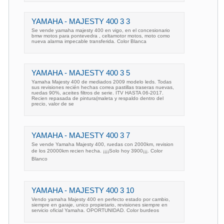
YAMAHA - MAJESTY 400 3 3
Se vende yamaha majesty 400 en vigo, en el concesionario
bmw motos para pontevedra , celtamotor motos, moto como
nueva alarma impecable transferida. Color Blanca
YAMAHA - MAJESTY 400 3 5
Yamaha Majesty 400 de mediados 2009 modelo leds. Todas
sus revisiones recién hechas correa pastillas traseras nuevas,
ruedas 90%, aceites filtros de serie. ITV HASTA 06-2017.
Recien repasada de pintura(maleta y respaldo dentro del
precio, valor de se
YAMAHA - MAJESTY 400 3 7
Se vende Yamaha Majesty 400, ruedas con 2000km, revision
de los 20000km recien hecha. ¡¡¡¡Solo hoy 3900¡¡¡. Color
Blanco
YAMAHA - MAJESTY 400 3 10
Vendo yamaha Majesty 400 en perfecto estado por cambio,
siempre en garaje, unico propietario, revisiones siempre en
servicio oficial Yamaha. OPORTUNIDAD. Color burdeos