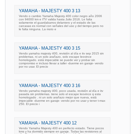
YAMAHA - MAJESTY 400 3 13
Vendo o cambio Yamaha Majesty 400 color negro año 2006
con 94000 km e ITV valida hasta Julio 2016. Le falta
solamente el guardabarros delantero y el estado de las
carcasas es normal con señales del uso y del tiempo pero no
le falta ninguna. La moto e
YAMAHA - MAJESTY 400 3 15
Vendo yamaha majesty 400, revisión al día e itv sep 2015 sin
problemas. ni un solo arañazo, solo escape leovince
homologado. está impecable se puede ver y probar sin
compromiso e incluso llevar a taller -duerme en garaje- vendo
por no usar. El precio
YAMAHA - MAJESTY 400 3 16
Vendo yamaha majesty 400, poco usada, revisión al día e itv
pasada sin problemas. tiene solo el escape leovince q esta
homologado . ni un solo arañazo mejor que nueva, está
impecable -duerme en garaje- vendo por no usar y tener t-max
250. El precio i
YAMAHA - MAJESTY 400 12
Vendo Yamaha Majesty 400 en perfecto estado. Tiene pocos
kms y ha dormido siempre en garaje. Todas las revisiones al