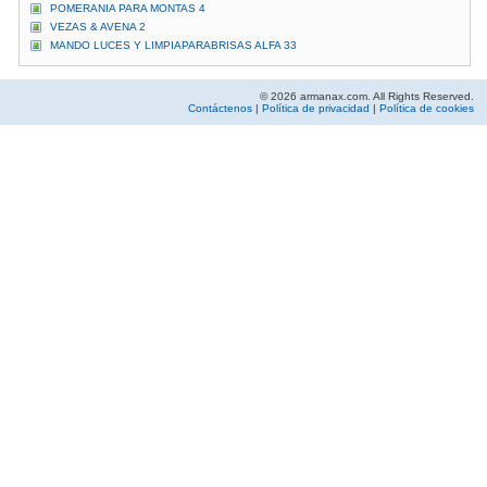
POMERANIA PARA MONTAS 4
VEZAS & AVENA 2
MANDO LUCES Y LIMPIAPARABRISAS ALFA 33
© 2026 armanax.com. All Rights Reserved.
Contáctenos
|
Política de privacidad
|
Política de cookies