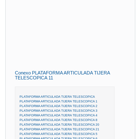
Conexo PLATAFORMA ARTICULADA TIJERA
TELESCOPICA 11
PLATAFORMA ARTICULADA TIJERA TELESCOPICA
PLATAFORMA ARTICULADA TIJERA TELESCOPICA 1
PLATAFORMA ARTICULADA TIJERA TELESCOPICA 2
PLATAFORMA ARTICULADA TIJERA TELESCOPICA 3
PLATAFORMA ARTICULADA TIJERA TELESCOPICA 4
PLATAFORMA ARTICULADA TIJERA TELESCOPICA 8
PLATAFORMA ARTICULADA TIJERA TELESCOPICA 20
PLATAFORMA ARTICULADA TIJERA TELESCOPICA 21
PLATAFORMA ARTICULADA TIJERA TELESCOPICA 5
PLATAFORMA ARTICULADA TIJERA TELESCOPICA 6