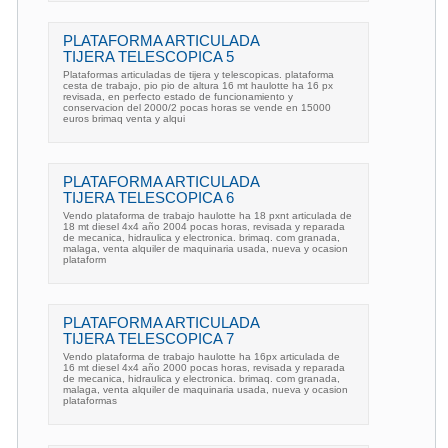
PLATAFORMA ARTICULADA
TIJERA TELESCOPICA 5
Plataformas articuladas de tijera y telescopicas. plataforma
cesta de trabajo, pio pio de altura 16 mt haulotte ha 16 px
revisada, en perfecto estado de funcionamiento y
conservacion del 2000/2 pocas horas se vende en 15000
euros brimaq venta y alqui
PLATAFORMA ARTICULADA
TIJERA TELESCOPICA 6
Vendo plataforma de trabajo haulotte ha 18 pxnt articulada de
18 mt diesel 4x4 año 2004 pocas horas, revisada y reparada
de mecanica, hidraulica y electronica. brimaq. com granada,
malaga, venta alquiler de maquinaria usada, nueva y ocasion
plataform
PLATAFORMA ARTICULADA
TIJERA TELESCOPICA 7
Vendo plataforma de trabajo haulotte ha 16px articulada de
16 mt diesel 4x4 año 2000 pocas horas, revisada y reparada
de mecanica, hidraulica y electronica. brimaq. com granada,
malaga, venta alquiler de maquinaria usada, nueva y ocasion
plataformas