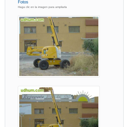
Fotos
Haga clic en la imagen para ampliarla