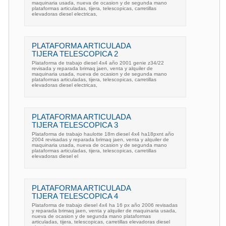
maquinaria usada, nueva de ocasion y de segunda mano
plataformas articuladas, tijera, telescopicas, carretillas
elevadoras diesel electricas,
PLATAFORMA ARTICULADA
TIJERA TELESCOPICA 2
Plataforma de trabajo diesel 4x4 año 2001 genie z34/22
revisada y reparada brimaq jaen, venta y alquiler de
maquinaria usada, nueva de ocasion y de segunda mano
plataformas articuladas, tijera, telescopicas, carretillas
elevadoras diesel electricas,
PLATAFORMA ARTICULADA
TIJERA TELESCOPICA 3
Plataforma de trabajo haulotte 18m diesel 4x4 ha18pxnt año
2004 revisadas y reparada brimaq jaen, venta y alquiler de
maquinaria usada, nueva de ocasion y de segunda mano
plataformas articuladas, tijera, telescopicas, carretillas
elevadoras diesel el
PLATAFORMA ARTICULADA
TIJERA TELESCOPICA 4
Plataforma de trabajo diesel 4x4 ha 16 px año 2006 revisadas
y reparada brimaq jaen, venta y alquiler de maquinaria usada,
nueva de ocasion y de segunda mano plataformas
articuladas, tijera, telescopicas, carretillas elevadoras diesel