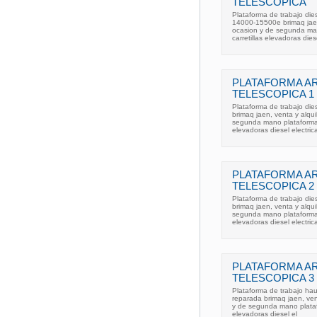
TELESCOPICA
Plataforma de trabajo di
14000-15500e brimaq jaen
ocasion y de segunda mano
carretillas elevadoras dies
PLATAFORMA AR
TELESCOPICA 1
Plataforma de trabajo di
brimaq jaen, venta y alqu
segunda mano plataformas a
elevadoras diesel electric
PLATAFORMA AR
TELESCOPICA 2
Plataforma de trabajo di
brimaq jaen, venta y alqu
segunda mano plataformas a
elevadoras diesel electric
PLATAFORMA AR
TELESCOPICA 3
Plataforma de trabajo ha
reparada brimaq jaen, ve
y de segunda mano platafor
elevadoras diesel el