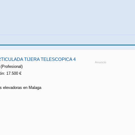
TICULADA TIJERA TELESCOPICA 4
Anuncio
 (Profesional)
ón: 17.500 €
las elevadoras en Malaga