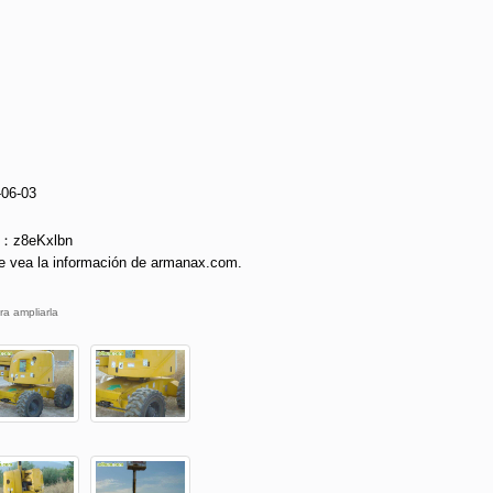
-06-03
e：z8eKxlbn
e vea la información de armanax.com.
ra ampliarla