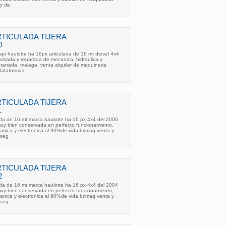
y de
TICULADA TIJERA
0
jo haulotte ha 16px articulada de 16 mt diesel 4x4
visada y reparada de mecanica, hidraulica y
granada, malaga, venta alquiler de maquinaria
lataformas
TICULADA TIJERA
1
ada de 16 mt marca haulotte ha 16 px 4x4 del 2006
muy bien conservada en perfecto funcionamiento,
canica y electronica al 90%de vida brimaq venta y
 seg
TICULADA TIJERA
2
ada de 16 mt marca haulotte ha 16 px 4x4 del 2004
muy bien conservada en perfecto funcionamiento,
canica y electronica al 90%de vida brimaq venta y
 seg