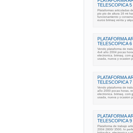
PLATAFORMA AR
TELESCOPICA 5
Plataformas articuladas de
pio pio de altura 16 mt h
funcionamiento y conserv
euros brimaq venta y alqu
PLATAFORMA AR
TELESCOPICA 6
Vendo plataforma de traba
4x4 año 2004 pocas horas
electronica. brimaq. com 
usada, nueva y ocasion p
PLATAFORMA AR
TELESCOPICA 7
Vendo plataforma de traba
año 2000 pocas horas, re
electronica. brimaq. com 
usada, nueva y ocasion p
PLATAFORMA AR
TELESCOPICA 9
Plataforma de trabajo art
2004 2800/ 3500, hr perf
hidraulica, electronica y 