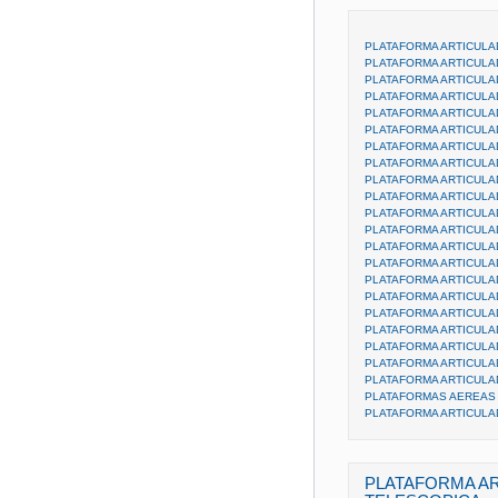
PLATAFORMA ARTICULA
PLATAFORMA ARTICULAD
PLATAFORMA ARTICULAD
PLATAFORMA ARTICULAD
PLATAFORMA ARTICULAD
PLATAFORMA ARTICULAD
PLATAFORMA ARTICULAD
PLATAFORMA ARTICULAD
PLATAFORMA ARTICULAD
PLATAFORMA ARTICULAD
PLATAFORMA ARTICULAD
PLATAFORMA ARTICULAD
PLATAFORMA ARTICULAD
PLATAFORMA ARTICULAD
PLATAFORMA ARTICULAD
PLATAFORMA ARTICULAD
PLATAFORMA ARTICULAD
PLATAFORMA ARTICULAD
PLATAFORMA ARTICULAD
PLATAFORMA ARTICULAD
PLATAFORMA ARTICULAD
PLATAFORMAS AEREAS 
PLATAFORMA ARTICULAD
PLATAFORMA AR