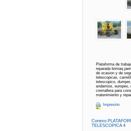
Plataforma de trabaj
reparada brimaq jaen
de ocasion y de segu
telescopicas, carreti
telescopico, dumper
andamios, europeo, 
cremallera para const
matenimiento y repar
Impresión
Conexo PLATAFOR
TELESCOPICA 4