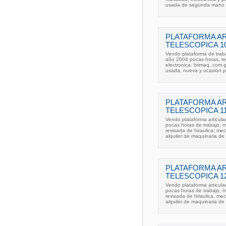
usada de segunda mano 
PLATAFORMA AR
TELESCOPICA 1
Vendo plataforma de traba
año 2004 pocas horas, re
electronica. brimaq. com 
usada, nueva y ocasion p
PLATAFORMA AR
TELESCOPICA 1
Vendo plataforma articul
pocas horas de trabajo, 
revisada de hiraulica, me
alquiler de maquinaria de
PLATAFORMA AR
TELESCOPICA 1
Vendo plataforma articul
pocas horas de trabajo, 
revisada de hiraulica, me
alquiler de maquinaria de