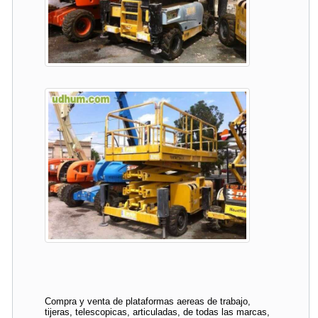
Compra y venta de plataformas aereas de trabajo,
tijeras, telescopicas, articuladas, de todas las marcas,