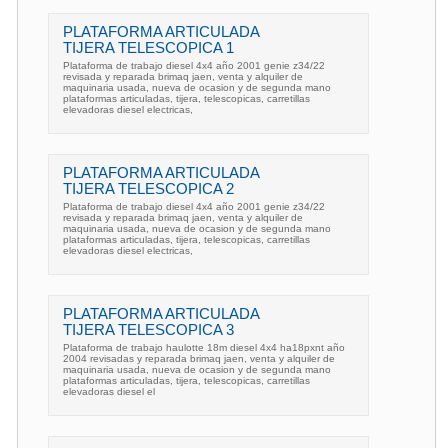
PLATAFORMA ARTICULADA
TIJERA TELESCOPICA 1
Plataforma de trabajo diesel 4x4 año 2001 genie z34/22
revisada y reparada brimaq jaen, venta y alquiler de
maquinaria usada, nueva de ocasion y de segunda mano
plataformas articuladas, tijera, telescopicas, carretillas
elevadoras diesel electricas,
PLATAFORMA ARTICULADA
TIJERA TELESCOPICA 2
Plataforma de trabajo diesel 4x4 año 2001 genie z34/22
revisada y reparada brimaq jaen, venta y alquiler de
maquinaria usada, nueva de ocasion y de segunda mano
plataformas articuladas, tijera, telescopicas, carretillas
elevadoras diesel electricas,
PLATAFORMA ARTICULADA
TIJERA TELESCOPICA 3
Plataforma de trabajo haulotte 18m diesel 4x4 ha18pxnt año
2004 revisadas y reparada brimaq jaen, venta y alquiler de
maquinaria usada, nueva de ocasion y de segunda mano
plataformas articuladas, tijera, telescopicas, carretillas
elevadoras diesel el