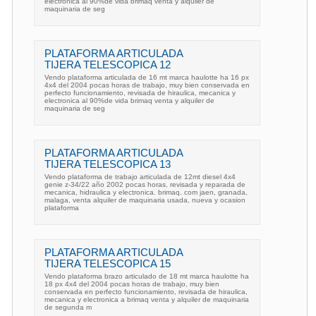
electronica al 90%de vida brimaq venta y alquiler de
maquinaria de seg
PLATAFORMA ARTICULADA
TIJERA TELESCOPICA 12
Vendo plataforma articulada de 16 mt marca haulotte ha 16 px
4x4 del 2004 pocas horas de trabajo, muy bien conservada en
perfecto funcionamiento, revisada de hiraulica, mecanica y
electronica al 90%de vida brimaq venta y alquiler de
maquinaria de seg
PLATAFORMA ARTICULADA
TIJERA TELESCOPICA 13
Vendo plataforma de trabajo articulada de 12mt diesel 4x4
genie z-34/22 año 2002 pocas horas, revisada y reparada de
mecanica, hidraulica y electronica. brimaq. com jaen, granada,
malaga, venta alquiler de maquinaria usada, nueva y ocasion
plataforma
PLATAFORMA ARTICULADA
TIJERA TELESCOPICA 15
Vendo plataforma brazo articulado de 18 mt marca haulotte ha
18 px 4x4 del 2004 pocas horas de trabajo, muy bien
conservada en perfecto funcionamiento, revisada de hiraulica,
mecanica y electronica a brimaq venta y alquiler de maquinaria
de segunda m