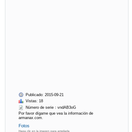
Publicado: 2015-09-21
Vistas: 18
Número de serie：vndAB3oG
Por favor dígame que vea la información de
armanax.com.
Fotos
Haga clic en la imagen para ampliarla