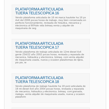
PLATAFORMA ARTICULADA
TIJERA TELESCOPICA 16
Vendo plataforma articulada de 16 mt marca haulotte ha 16 px
4x4 del 2006 pocas horas de trabajo, muy bien conservada en
perfecto funcionamiento, revisada de hiraulica, mecanica y
electronica al 90%de vida brimaq venta y alquiler de
maquinaria de seg
PLATAFORMA ARTICULADA
TIJERA TELESCOPICA 17
Vendo plataforma de trabajo articulada de 12mt diesel 4x4
genie 234/22 año 2002 pocas horas, revisada y reparada de
mecanica, hidraulica y electronica. brimaq. com venta alquiler
de maquinaria usada, nueva y ocasion plataformas de tijera,
pio pio, te
PLATAFORMA ARTICULADA
TIJERA TELESCOPICA 18
Vendo plataforma de trabajo haulotte ha 18 pxnt articulada de
18 mt diesel 4x4 año 2004 pocas horas, revisada y reparada
de mecanica, hidraulica y electronica. brimaq. com granada,
malaga, venta alquiler de maquinaria usada, nueva y ocasion
plataform