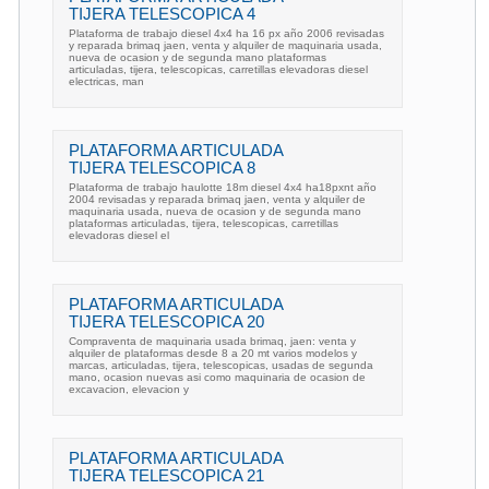
TIJERA TELESCOPICA 4
Plataforma de trabajo diesel 4x4 ha 16 px año 2006 revisadas
y reparada brimaq jaen, venta y alquiler de maquinaria usada,
nueva de ocasion y de segunda mano plataformas
articuladas, tijera, telescopicas, carretillas elevadoras diesel
electricas, man
PLATAFORMA ARTICULADA
TIJERA TELESCOPICA 8
Plataforma de trabajo haulotte 18m diesel 4x4 ha18pxnt año
2004 revisadas y reparada brimaq jaen, venta y alquiler de
maquinaria usada, nueva de ocasion y de segunda mano
plataformas articuladas, tijera, telescopicas, carretillas
elevadoras diesel el
PLATAFORMA ARTICULADA
TIJERA TELESCOPICA 20
Compraventa de maquinaria usada brimaq, jaen: venta y
alquiler de plataformas desde 8 a 20 mt varios modelos y
marcas, articuladas, tijera, telescopicas, usadas de segunda
mano, ocasion nuevas asi como maquinaria de ocasion de
excavacion, elevacion y
PLATAFORMA ARTICULADA
TIJERA TELESCOPICA 21