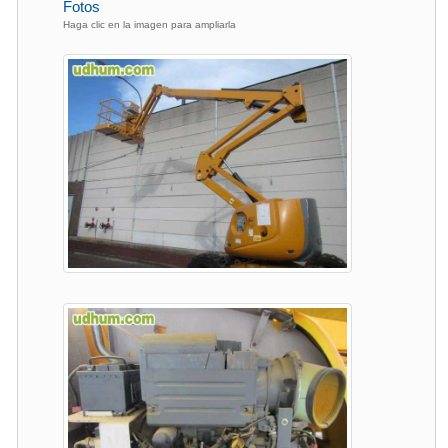
Fotos
Haga clic en la imagen para ampliarla