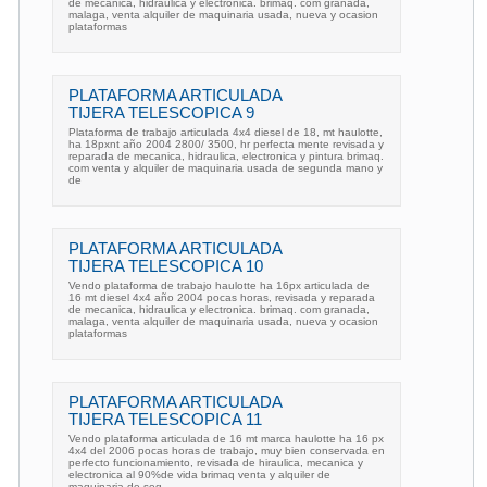
de mecanica, hidraulica y electronica. brimaq. com granada,
malaga, venta alquiler de maquinaria usada, nueva y ocasion
plataformas
PLATAFORMA ARTICULADA
TIJERA TELESCOPICA 9
Plataforma de trabajo articulada 4x4 diesel de 18, mt haulotte,
ha 18pxnt año 2004 2800/ 3500, hr perfecta mente revisada y
reparada de mecanica, hidraulica, electronica y pintura brimaq.
com venta y alquiler de maquinaria usada de segunda mano y
de
PLATAFORMA ARTICULADA
TIJERA TELESCOPICA 10
Vendo plataforma de trabajo haulotte ha 16px articulada de
16 mt diesel 4x4 año 2004 pocas horas, revisada y reparada
de mecanica, hidraulica y electronica. brimaq. com granada,
malaga, venta alquiler de maquinaria usada, nueva y ocasion
plataformas
PLATAFORMA ARTICULADA
TIJERA TELESCOPICA 11
Vendo plataforma articulada de 16 mt marca haulotte ha 16 px
4x4 del 2006 pocas horas de trabajo, muy bien conservada en
perfecto funcionamiento, revisada de hiraulica, mecanica y
electronica al 90%de vida brimaq venta y alquiler de
maquinaria de seg