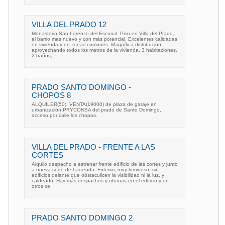
VILLA DEL PRADO 12
Monasterio San Lorenzo del Escorial. Piso en Villa del Prado,
el barrio más nuevo y con más potencial. Excelentes calidades
en vivienda y en zonas comunes. Magnífica distribución
aprovechando todos los metros de la vivienda. 3 habitaciones,
2 baños,
PRADO SANTO DOMINGO -
CHOPOS 8
ALQUILER(50), VENTA(19000) de plaza de garaje en
urbanización PRYCONSA del prado de Santo Domingo,
acceso por calle los chopos.
VILLA DEL PRADO - FRENTE A LAS
CORTES
Alquilo despacho a estrenar frente edificio de las cortes y junto
a nueva sede de hacienda. Exterior, muy luminoso, sin
edificios delante que obstaculicen la visibilidad ni la luz, y
caldeado. Hay más despachos y oficinas en el edificio y en
otros ce
PRADO SANTO DOMINGO 2