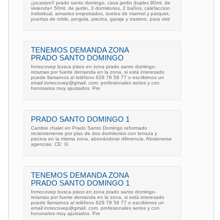
¡¡ocasion!! prado santo domingo, casa jardin duplex 90mt. de
vivienda+ 50mt. de jardin, 3 dormitorios, 2 baños, calefaccion
individual, armarios empotrados, suelos de marmol y parquet,
puertas de roble, pergola, piscina, garaje y trastero, para vivir
TENEMOS DEMANDA ZONA
PRADO SANTO DOMINGO
Inmocovep busca pisos en zona prado santo domingo-
retamas por fuerte demanda en la zona, si está interesado
puede llamarnos al teléfono 629 78 58 77 o escribirnos un
email inmocovep@gmail. com. profesionales serios y con
honorarios muy ajustados. Pre
PRADO SANTO DOMINGO 1
Cambio chalet en Prado Santo Domingo reformado
recientemente por piso de dos dormitorios con terraza y
piscina en la misma zona, abonándose diferencia. Abstenerse
agencias. CE: G
TENEMOS DEMANDA ZONA
PRADO SANTO DOMINGO 1
Inmocovep busca pisos en zona prado santo domingo-
retamas por fuerte demanda en la zona, si está interesado
puede llamarnos al teléfono 629 78 58 77 o escribirnos un
email inmocovep@gmail. com. profesionales serios y con
honorarios muy ajustados. Pre