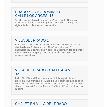
PRADO SANTO DOMINGO -
CALLE LOS ARCES, 15
Vendo amplia plaza de garaje en Prado Santo Domingo,
C/Arces, Alcorcón, cerca de puerta de acceso. Garaje con
vigilancia 24h, de nueva construcción.
VILLA DEL PRADO 1
Ref: INM-15126195238. Chalet adosado en Villa del Prado
distribuida en 2 plantas con 140 m² repartidos en 3
habitaciones, 3 baños, salón comedor, cocina independiente y
hall recibidor. Con garaje, terraza y jardín posterior. Con
carpintería exterior
VILLA DEL PRADO - CALLE ALAMO
32
Ref: 136. Villa del Prado es un municipio español de la
provincia y Comunidad de Madrid, que pertenece a la cuenca
del Alberche, limita con la Provincia de Toledo, y se encuentra
situado a unos 60 km de Madrid. A Villa del Prado se llega por
la carre
CHALET EN VILLA DEL PRADO