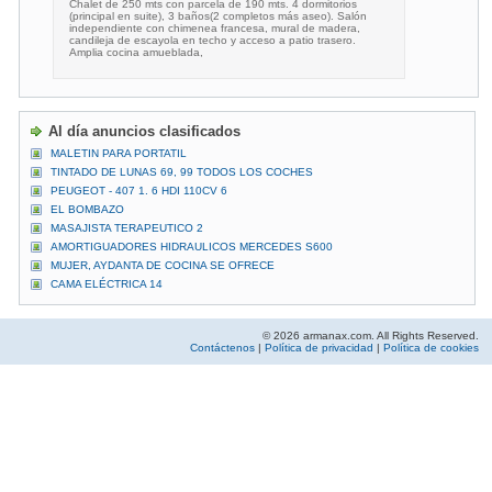
Chalet de 250 mts con parcela de 190 mts. 4 dormitorios
(principal en suite), 3 baños(2 completos más aseo). Salón
independiente con chimenea francesa, mural de madera,
candileja de escayola en techo y acceso a patio trasero.
Amplia cocina amueblada,
Al día anuncios clasificados
MALETIN PARA PORTATIL
TINTADO DE LUNAS 69, 99 TODOS LOS COCHES
PEUGEOT - 407 1. 6 HDI 110CV 6
EL BOMBAZO
MASAJISTA TERAPEUTICO 2
AMORTIGUADORES HIDRAULICOS MERCEDES S600
MUJER, AYDANTA DE COCINA SE OFRECE
CAMA ELÉCTRICA 14
© 2026 armanax.com. All Rights Reserved.
Contáctenos
|
Política de privacidad
|
Política de cookies