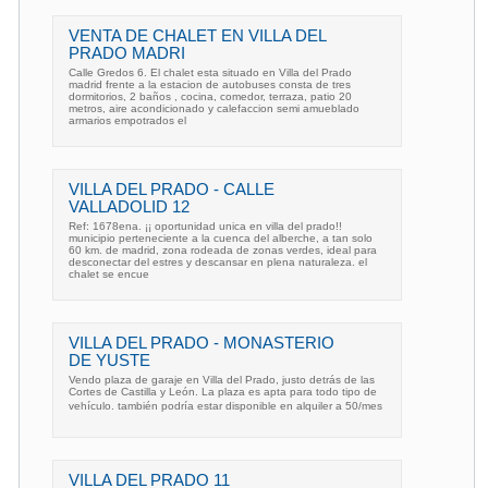
VENTA DE CHALET EN VILLA DEL
PRADO MADRI
Calle Gredos 6. El chalet esta situado en Villa del Prado
madrid frente a la estacion de autobuses consta de tres
dormitorios, 2 baños , cocina, comedor, terraza, patio 20
metros, aire acondicionado y calefaccion semi amueblado
armarios empotrados el
VILLA DEL PRADO - CALLE
VALLADOLID 12
Ref: 1678ena. ¡¡ oportunidad unica en villa del prado!!
municipio perteneciente a la cuenca del alberche, a tan solo
60 km. de madrid, zona rodeada de zonas verdes, ideal para
desconectar del estres y descansar en plena naturaleza. el
chalet se encue
VILLA DEL PRADO - MONASTERIO
DE YUSTE
Vendo plaza de garaje en Villa del Prado, justo detrás de las
Cortes de Castilla y León. La plaza es apta para todo tipo de
vehículo. también podría estar disponible en alquiler a 50/mes
VILLA DEL PRADO 11