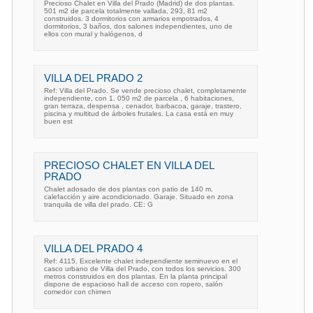
Precioso Chalet en Villa del Prado (Madrid) de dos plantas.
501 m2 de parcela totalmente vallada, 293, 81 m2
construidos. 3 dormitorios con armarios empotrados, 4
dormitorios, 3 baños, dos salones independientes, uno de
ellos con mural y halógenos, d
VILLA DEL PRADO 2
Ref: Villa del Prado. Se vende precioso chalet, completamente
independiente, con 1. 050 m2 de parcela , 6 habitaciones,
gran terraza, despensa , cenador, barbacoa, garaje, trastero,
piscina y multitud de árboles frutales. La casa está en muy
buen est
PRECIOSO CHALET EN VILLA DEL
PRADO
Chalet adosado de dos plantas con patio de 140 m.
calefacción y aire acondicionado. Garaje. Situado en zona
tranquila de villa del prado. CE: G
VILLA DEL PRADO 4
Ref: 4115. Excelente chalet independiente seminuevo en el
casco urbano de Villa del Prado, con todos los servicios. 300
metros construidos en dos plantas. En la planta principal
dispone de espacioso hall de acceso con ropero, salón
comedor con chimen