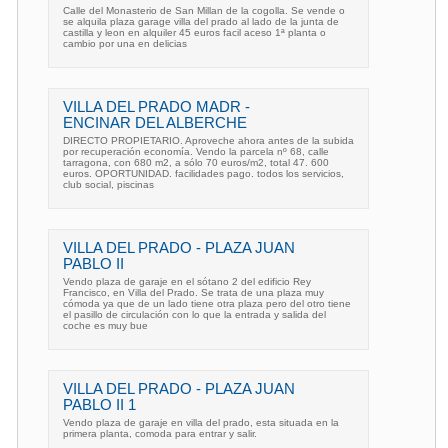
Calle del Monasterio de San Millan de la cogolla. Se vende o
se alquila plaza garage villa del prado al lado de la junta de
castilla y leon en alquiler 45 euros facil aceso 1ª planta o
cambio por una en delicias
VILLA DEL PRADO MADR -
ENCINAR DEL ALBERCHE
DIRECTO PROPIETARIO. Aproveche ahora antes de la subida
por recuperación economía. Vendo la parcela nº 68, calle
tarragona, con 680 m2, a sólo 70 euros/m2, total 47. 600
euros. OPORTUNIDAD. facilidades pago. todos los servicios,
club social, piscinas
VILLA DEL PRADO - PLAZA JUAN
PABLO II
Vendo plaza de garaje en el sótano 2 del edificio Rey
Francisco, en Villa del Prado. Se trata de una plaza muy
cómoda ya que de un lado tiene otra plaza pero del otro tiene
el pasillo de circulación con lo que la entrada y salida del
coche es muy bue
VILLA DEL PRADO - PLAZA JUAN
PABLO II 1
Vendo plaza de garaje en villa del prado, esta situada en la
primera planta, comoda para entrar y salir.