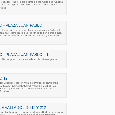
illa del Prado, justo detrás de las Cortes de Castilla
para todo tipo de vehículo. también podría estar
0/mes
O - PLAZA JUAN PABLO II
l sótano 2 del edificio Rey Francisco, en Villa del
laza muy cómoda ya que de un lado tiene otra plaza
llo de circulación con lo que la entrada y salida del
 - PLAZA JUAN PABLO II 1
illa del prado, esta situada en la primera planta,
.
O 12
 Escorial. Piso en Villa del Prado, el barrio más
l. Excelentes calidades en vivienda y en zonas
ibución aprovechando todos los metros de la
 2 baños,
LE VALLADOLID 211 Y 212
l en el polígono El Prado de Mérida (Badajoz), situada
cela 211 y 212, de esquina con la calle Valencia.