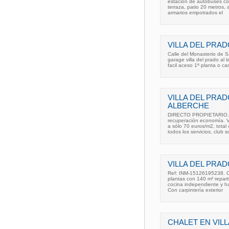
estacion de autobuses con
terraza, patio 20 metros,
armarios empotrados el
VILLA DEL PRAD
Calle del Monasterio de S
garage villa del prado al l
facil aceso 1ª planta o ca
VILLA DEL PRAD
ALBERCHE
DIRECTO PROPIETARIO. A
recuperación economía. Ve
a sólo 70 euros/m2, tota
todos los servicios, club s
VILLA DEL PRAD
Ref: INM-15126195238. Ch
plantas con 140 m² repart
cocina independiente y hall
Con carpintería exterior
CHALET EN VIL