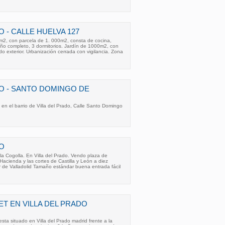
O - CALLE HUELVA 127
 m2, con parcela de 1. 000m2, consta de cocina,
ño completo, 3 dormitorios. Jardín de 1000m2, con
o exterior. Urbanización cerrada con vigilancia. Zona
DO - SANTO DOMINGO DE
en el barrio de Villa del Prado, Calle Santo Domingo
DO
la Cogolla. En Villa del Prado. Vendo plaza de
e Hacienda y las cortes de Castilla y León a diez
 de Valladolid Tamaño estándar buena entrada fácil
ET EN VILLA DEL PRADO
esta situado en Villa del Prado madrid frente a la