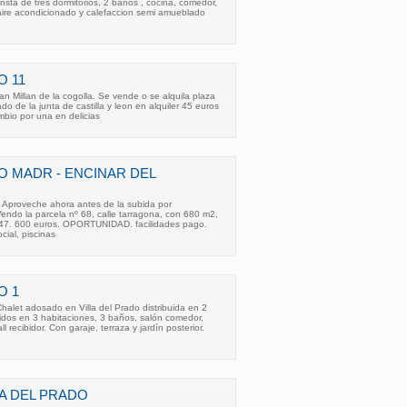
sta de tres dormitorios, 2 baños , cocina, comedor,
 aire acondicionado y calefaccion semi amueblado
O 11
an Millan de la cogolla. Se vende o se alquila plaza
ado de la junta de castilla y leon en alquiler 45 euros
mbio por una en delicias
O MADR - ENCINAR DEL
proveche ahora antes de la subida por
ndo la parcela nº 68, calle tarragona, con 680 m2,
l 47. 600 euros. OPORTUNIDAD. facilidades pago.
ocial, piscinas
O 1
alet adosado en Villa del Prado distribuida en 2
idos en 3 habitaciones, 3 baños, salón comedor,
 recibidor. Con garaje, terraza y jardín posterior.
LA DEL PRADO