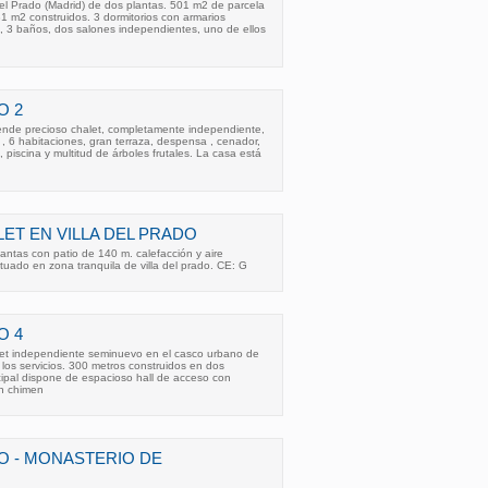
del Prado (Madrid) de dos plantas. 501 m2 de parcela
81 m2 construidos. 3 dormitorios con armarios
, 3 baños, dos salones independientes, uno de ellos
O 2
vende precioso chalet, completamente independiente,
, 6 habitaciones, gran terraza, despensa , cenador,
, piscina y multitud de árboles frutales. La casa está
ET EN VILLA DEL PRADO
ntas con patio de 140 m. calefacción y aire
tuado en zona tranquila de villa del prado. CE: G
O 4
let independiente seminuevo en el casco urbano de
 los servicios. 300 metros construidos en dos
ncipal dispone de espacioso hall de acceso con
n chimen
DO - MONASTERIO DE