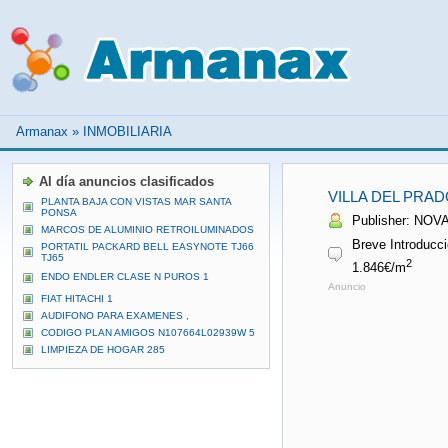
Armanax
»
INMOBILIARIA
Al día anuncios clasificados
VILLA DEL PRAD
PLANTA BAJA CON VISTAS MAR SANTA
PONSA
Publisher: NOV
MARCOS DE ALUMINIO RETROILUMINADOS
Breve Introducci
PORTATIL PACKARD BELL EASYNOTE TJ66
TJ65
2
1.846€/m
ENDO ENDLER CLASE N PUROS 1
Anuncio
FIAT HITACHI 1
AUDIFONO PARA EXAMENES ,
CODIGO PLAN AMIGOS N107664L02939W 5
LIMPIEZA DE HOGAR 285