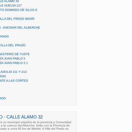
LLE ALAMO 32
LE HUELVA 127
NTO DOMINGO DE SILOS 6
ILLA DEL PRADO MADRI
 - ENCINAR DEL ALBERCHE
PRADO
VILLA DEL PRADO
NASTERIO DE YUSTE
ZA JUAN PABLO II
ZA JUAN PABLO II 1
ADOLID 211 Y 212
RADO
ENTE A LAS CORTES
RADO
O - CALLE ALAMO 32
 es un municipio español de la provincia y Comunidad
a la cuenca del Alberche, limita con la Provincia de
tuado a unos 60 km de Madrid. A Villa del Prado se