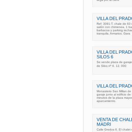
VILLA DEL PRAD
Ref: 3091-T. chale de 83
salón con chimenea, 1 ba
barbacoa y parking techad
tranquila. Armarios. Gara
VILLA DEL PRA
SILOS 6
Se vende plaza de garaje 
de Silos nº 6. 12. 000
VILLA DEL PRA
Monasterio San Millan de 
garaje junto al edificio d
minutos de la plaza mayor
aparcamiento.
VENTA DE CHAL
MADRI
Calle Gredos 6. El chalet 