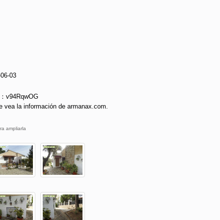
-06-03
ie：v94RqwOG
e vea la información de armanax.com.
ra ampliarla