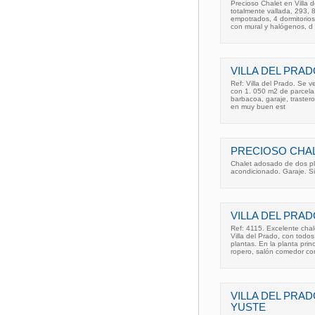
Precioso Chalet en Villa 
totalmente vallada, 293, 
empotrados, 4 dormitorios
con mural y halógenos, d
VILLA DEL PRAD
Ref: Villa del Prado. Se 
con 1. 050 m2 de parcela 
barbacoa, garaje, trastero
en muy buen est
PRECIOSO CHAL
Chalet adosado de dos pla
acondicionado. Garaje. Si
VILLA DEL PRAD
Ref: 4115. Excelente cha
Villa del Prado, con todos
plantas. En la planta pri
ropero, salón comedor co
VILLA DEL PRA
YUSTE