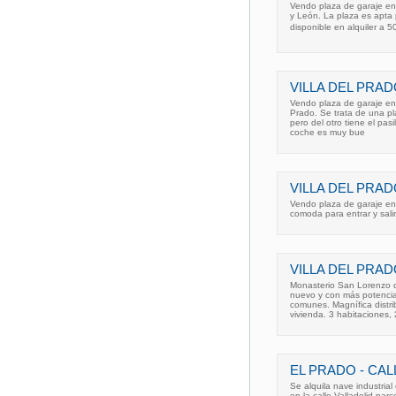
Vendo plaza de garaje en V
y León. La plaza es apta 
disponible en alquiler a 5
VILLA DEL PRAD
Vendo plaza de garaje en e
Prado. Se trata de una p
pero del otro tiene el pasi
coche es muy bue
VILLA DEL PRADO
Vendo plaza de garaje en v
comoda para entrar y salir
VILLA DEL PRAD
Monasterio San Lorenzo del
nuevo y con más potencia
comunes. Magnífica distr
vivienda. 3 habitaciones,
EL PRADO - CAL
Se alquila nave industria
en la calle Valladolid par