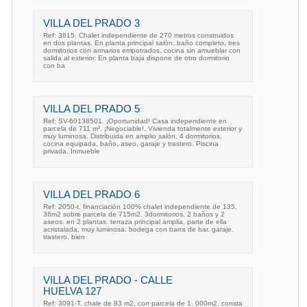
VILLA DEL PRADO 3
Ref: 3815. Chalet independiente de 270 metros construidos
en dos plantas. En planta principal salón, baño completo, tres
dormitorios con armarios empotrados, cocina sin amueblar con
salida al exterior. En planta baja dispone de otro dormitorio
con ba
VILLA DEL PRADO 5
Ref: SV-60138501. ¡Oportunidad! Casa independiente en
parcela de 711 m². ¡Negociable!. Vivienda totalmente exterior y
muy luminosa. Distribuida en amplio salón, 4 dormitorios,
cocina equipada, baño, aseo, garaje y trastero. Piscina
privada. Inmueble
VILLA DEL PRADO 6
Ref: 2050-t. financiación 100% chalet independiente de 135,
36m2 sobre parcela de 715m2. 3dormitorios, 2 baños y 2
aseos. en 2 plantas. terraza principal amplia, parte de ella
acristalada, muy luminosa. bodega con barra de bar. garaje.
trastero. bien
VILLA DEL PRADO - CALLE
HUELVA 127
Ref: 3091-T. chale de 83 m2, con parcela de 1. 000m2, consta