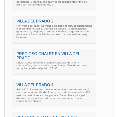
dormitorios, 3 baños, dos salones independientes, uno de
ellos con mural y halógenos, d
VILLA DEL PRADO 2
Ref: Villa del Prado. Se vende precioso chalet, completamente
independiente, con 1. 050 m2 de parcela , 6 habitaciones,
gran terraza, despensa , cenador, barbacoa, garaje, trastero,
piscina y multitud de árboles frutales. La casa está en muy
buen est
PRECIOSO CHALET EN VILLA DEL
PRADO
Chalet adosado de dos plantas con patio de 140 m.
calefacción y aire acondicionado. Garaje. Situado en zona
tranquila de villa del prado. CE: G
VILLA DEL PRADO 4
Ref: 4115. Excelente chalet independiente seminuevo en el
casco urbano de Villa del Prado, con todos los servicios. 300
metros construidos en dos plantas. En la planta principal
dispone de espacioso hall de acceso con ropero, salón
comedor con chimen