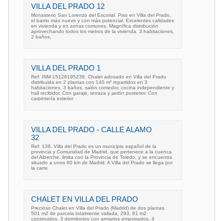
VILLA DEL PRADO 12
Monasterio San Lorenzo del Escorial. Piso en Villa del Prado,
el barrio más nuevo y con más potencial. Excelentes calidades
en vivienda y en zonas comunes. Magnífica distribución
aprovechando todos los metros de la vivienda. 3 habitaciones,
2 baños,
VILLA DEL PRADO 1
Ref: INM-15126195238. Chalet adosado en Villa del Prado
distribuida en 2 plantas con 140 m² repartidos en 3
habitaciones, 3 baños, salón comedor, cocina independiente y
hall recibidor. Con garaje, terraza y jardín posterior. Con
carpintería exterior
VILLA DEL PRADO - CALLE ALAMO
32
Ref: 136. Villa del Prado es un municipio español de la
provincia y Comunidad de Madrid, que pertenece a la cuenca
del Alberche, limita con la Provincia de Toledo, y se encuentra
situado a unos 60 km de Madrid. A Villa del Prado se llega por
la carre
CHALET EN VILLA DEL PRADO
Precioso Chalet en Villa del Prado (Madrid) de dos plantas.
501 m2 de parcela totalmente vallada, 293, 81 m2
construidos. 3 dormitorios con armarios empotrados, 4