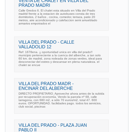
VENTA DE CHALET EN VILLA DEL
PRADO MADRI
Calle Gredos 6. El chalet esta situado en Villa del Prado
madrid frente a la estacion de autobuses consta de tres
dormitorios, 2 baños , cocina, comedor, terraza, patio 20
metros, aire acondicionado y calefaccion semi amueblado
armarios empotrados el
VILLA DEL PRADO - CALLE
VALLADOLID 12
Ref: 1678ena. ¡¡ oportunidad unica en villa del prado!!
municipio perteneciente a la cuenca del alberche, a tan solo
60 km. de madrid, zona rodeada de zonas verdes, ideal para
desconectar del estres y descansar en plena naturaleza. el
chalet se encue
VILLA DEL PRADO MADR -
ENCINAR DEL ALBERCHE
DIRECTO PROPIETARIO. Aproveche ahora antes de la subida
por recuperación economía. Vendo la parcela nº 68, calle
tarragona, con 680 m2, a sólo 70 euros/m2, total 47. 600
euros. OPORTUNIDAD. facilidades pago. todos los servicios,
club social, piscinas
VILLA DEL PRADO - PLAZA JUAN
PABLO II