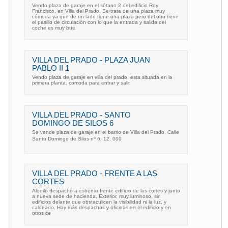
Vendo plaza de garaje en el sótano 2 del edificio Rey
Francisco, en Villa del Prado. Se trata de una plaza muy
cómoda ya que de un lado tiene otra plaza pero del otro tiene
el pasillo de circulación con lo que la entrada y salida del
coche es muy bue
VILLA DEL PRADO - PLAZA JUAN
PABLO II 1
Vendo plaza de garaje en villa del prado, esta situada en la
primera planta, comoda para entrar y salir.
VILLA DEL PRADO - SANTO
DOMINGO DE SILOS 6
Se vende plaza de garaje en el barrio de Villa del Prado, Calle
Santo Domingo de Silos nº 6. 12. 000
VILLA DEL PRADO - FRENTE A LAS
CORTES
Alquilo despacho a estrenar frente edificio de las cortes y junto
a nueva sede de hacienda. Exterior, muy luminoso, sin
edificios delante que obstaculicen la visibilidad ni la luz, y
caldeado. Hay más despachos y oficinas en el edificio y en
otros ce