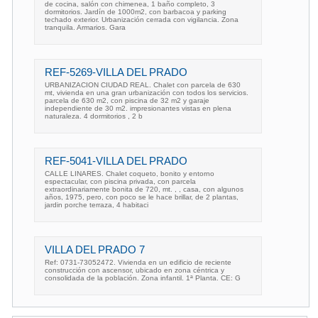
de cocina, salón con chimenea, 1 baño completo, 3
dormitorios. Jardín de 1000m2, con barbacoa y parking
techado exterior. Urbanización cerrada con vigilancia. Zona
tranquila. Armarios. Gara
REF-5269-VILLA DEL PRADO
URBANIZACION CIUDAD REAL. Chalet con parcela de 630
mt, vivienda en una gran urbanización con todos los servicios.
parcela de 630 m2, con piscina de 32 m2 y garaje
independiente de 30 m2. impresionantes vistas en plena
naturaleza. 4 dormitorios , 2 b
REF-5041-VILLA DEL PRADO
CALLE LINARES. Chalet coqueto, bonito y entorno
espectacular, con piscina privada, con parcela
extraordinariamente bonita de 720, mt. , , casa, con algunos
años, 1975, pero, con poco se le hace brillar, de 2 plantas,
jardin porche terraza, 4 habitaci
VILLA DEL PRADO 7
Ref: 0731-73052472. Vivienda en un edificio de reciente
construcción con ascensor, ubicado en zona céntrica y
consolidada de la población. Zona infantil. 1ª Planta. CE: G