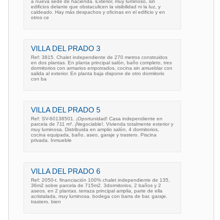
a nueva sede de hacienda. Exterior, muy luminoso, sin
edificios delante que obstaculicen la visibilidad ni la luz, y
caldeado. Hay más despachos y oficinas en el edificio y en
otros ce
VILLA DEL PRADO 3
Ref: 3815. Chalet independiente de 270 metros construidos
en dos plantas. En planta principal salón, baño completo, tres
dormitorios con armarios empotrados, cocina sin amueblar con
salida al exterior. En planta baja dispone de otro dormitorio
con ba
VILLA DEL PRADO 5
Ref: SV-60138501. ¡Oportunidad! Casa independiente en
parcela de 711 m². ¡Negociable!. Vivienda totalmente exterior y
muy luminosa. Distribuida en amplio salón, 4 dormitorios,
cocina equipada, baño, aseo, garaje y trastero. Piscina
privada. Inmueble
VILLA DEL PRADO 6
Ref: 2050-t. financiación 100% chalet independiente de 135,
36m2 sobre parcela de 715m2. 3dormitorios, 2 baños y 2
aseos. en 2 plantas. terraza principal amplia, parte de ella
acristalada, muy luminosa. bodega con barra de bar. garaje.
trastero. bien