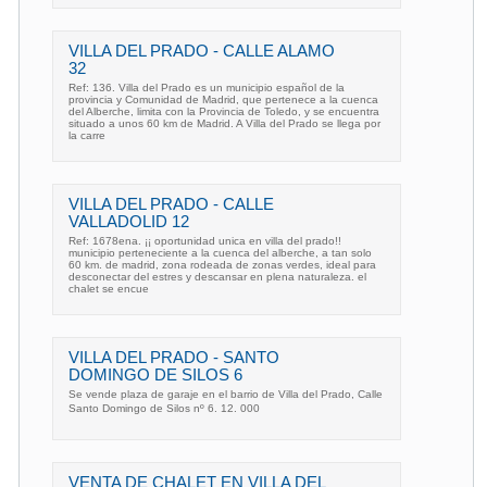
VILLA DEL PRADO - CALLE ALAMO
32
Ref: 136. Villa del Prado es un municipio español de la
provincia y Comunidad de Madrid, que pertenece a la cuenca
del Alberche, limita con la Provincia de Toledo, y se encuentra
situado a unos 60 km de Madrid. A Villa del Prado se llega por
la carre
VILLA DEL PRADO - CALLE
VALLADOLID 12
Ref: 1678ena. ¡¡ oportunidad unica en villa del prado!!
municipio perteneciente a la cuenca del alberche, a tan solo
60 km. de madrid, zona rodeada de zonas verdes, ideal para
desconectar del estres y descansar en plena naturaleza. el
chalet se encue
VILLA DEL PRADO - SANTO
DOMINGO DE SILOS 6
Se vende plaza de garaje en el barrio de Villa del Prado, Calle
Santo Domingo de Silos nº 6. 12. 000
VENTA DE CHALET EN VILLA DEL