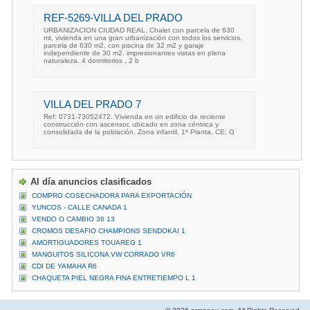
REF-5269-VILLA DEL PRADO
URBANIZACION CIUDAD REAL. Chalet con parcela de 630
mt, vivienda en una gran urbanización con todos los servicios.
parcela de 630 m2, con piscina de 32 m2 y garaje
independiente de 30 m2. impresionantes vistas en plena
naturaleza. 4 dormitorios , 2 b
VILLA DEL PRADO 7
Ref: 0731-73052472. Vivienda en un edificio de reciente
construcción con ascensor, ubicado en zona céntrica y
consolidada de la población. Zona infantil. 1ª Planta. CE: G
Al día anuncios clasificados
COMPRO COSECHADORA PARA EXPORTACIÓN
YUNCOS - CALLE CANADA 1
VENDO O CAMBIO 36 13
CROMOS DESAFIO CHAMPIONS SENDOKAI 1
AMORTIGUADORES TOUAREG 1
MANGUITOS SILICONA VW CORRADO VR6
CDI DE YAMAHA R6
CHAQUETA PIEL NEGRA FINA ENTRETIEMPO L 1