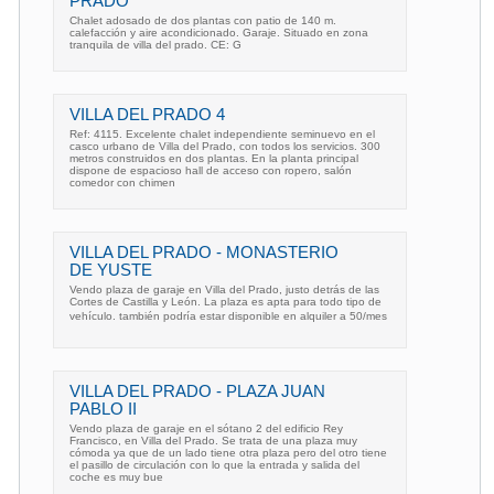
PRADO
Chalet adosado de dos plantas con patio de 140 m.
calefacción y aire acondicionado. Garaje. Situado en zona
tranquila de villa del prado. CE: G
VILLA DEL PRADO 4
Ref: 4115. Excelente chalet independiente seminuevo en el
casco urbano de Villa del Prado, con todos los servicios. 300
metros construidos en dos plantas. En la planta principal
dispone de espacioso hall de acceso con ropero, salón
comedor con chimen
VILLA DEL PRADO - MONASTERIO
DE YUSTE
Vendo plaza de garaje en Villa del Prado, justo detrás de las
Cortes de Castilla y León. La plaza es apta para todo tipo de
vehículo. también podría estar disponible en alquiler a 50/mes
VILLA DEL PRADO - PLAZA JUAN
PABLO II
Vendo plaza de garaje en el sótano 2 del edificio Rey
Francisco, en Villa del Prado. Se trata de una plaza muy
cómoda ya que de un lado tiene otra plaza pero del otro tiene
el pasillo de circulación con lo que la entrada y salida del
coche es muy bue