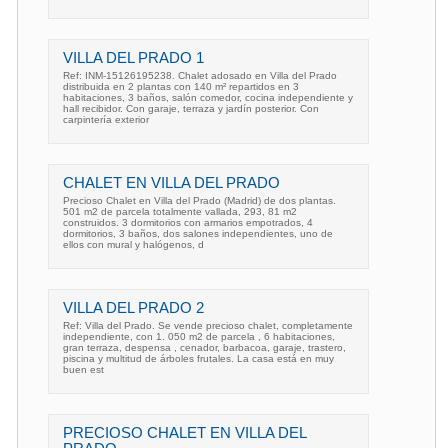
VILLA DEL PRADO 1
Ref: INM-15126195238. Chalet adosado en Villa del Prado
distribuida en 2 plantas con 140 m² repartidos en 3
habitaciones, 3 baños, salón comedor, cocina independiente y
hall recibidor. Con garaje, terraza y jardín posterior. Con
carpintería exterior
CHALET EN VILLA DEL PRADO
Precioso Chalet en Villa del Prado (Madrid) de dos plantas.
501 m2 de parcela totalmente vallada, 293, 81 m2
construidos. 3 dormitorios con armarios empotrados, 4
dormitorios, 3 baños, dos salones independientes, uno de
ellos con mural y halógenos, d
VILLA DEL PRADO 2
Ref: Villa del Prado. Se vende precioso chalet, completamente
independiente, con 1. 050 m2 de parcela , 6 habitaciones,
gran terraza, despensa , cenador, barbacoa, garaje, trastero,
piscina y multitud de árboles frutales. La casa está en muy
buen est
PRECIOSO CHALET EN VILLA DEL