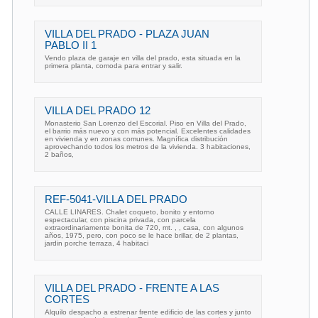
VILLA DEL PRADO - PLAZA JUAN
PABLO II 1
Vendo plaza de garaje en villa del prado, esta situada en la
primera planta, comoda para entrar y salir.
VILLA DEL PRADO 12
Monasterio San Lorenzo del Escorial. Piso en Villa del Prado,
el barrio más nuevo y con más potencial. Excelentes calidades
en vivienda y en zonas comunes. Magnífica distribución
aprovechando todos los metros de la vivienda. 3 habitaciones,
2 baños,
REF-5041-VILLA DEL PRADO
CALLE LINARES. Chalet coqueto, bonito y entorno
espectacular, con piscina privada, con parcela
extraordinariamente bonita de 720, mt. , , casa, con algunos
años, 1975, pero, con poco se le hace brillar, de 2 plantas,
jardin porche terraza, 4 habitaci
VILLA DEL PRADO - FRENTE A LAS
CORTES
Alquilo despacho a estrenar frente edificio de las cortes y junto