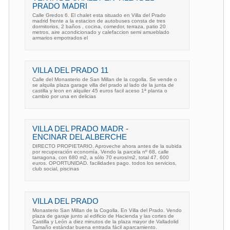
PRADO MADRI
Calle Gredos 6. El chalet esta situado en Villa del Prado
madrid frente a la estacion de autobuses consta de tres
dormitorios, 2 baños , cocina, comedor, terraza, patio 20
metros, aire acondicionado y calefaccion semi amueblado
armarios empotrados el
VILLA DEL PRADO 11
Calle del Monasterio de San Millan de la cogolla. Se vende o
se alquila plaza garage villa del prado al lado de la junta de
castilla y leon en alquiler 45 euros facil aceso 1ª planta o
cambio por una en delicias
VILLA DEL PRADO MADR -
ENCINAR DEL ALBERCHE
DIRECTO PROPIETARIO. Aproveche ahora antes de la subida
por recuperación economía. Vendo la parcela nº 68, calle
tarragona, con 680 m2, a sólo 70 euros/m2, total 47. 600
euros. OPORTUNIDAD. facilidades pago. todos los servicios,
club social, piscinas
VILLA DEL PRADO
Monasterio San Millan de la Cogolla. En Villa del Prado. Vendo
plaza de garaje junto al edificio de Hacienda y las cortes de
Castilla y León a diez minutos de la plaza mayor de Valladolid
Tamaño estándar buena entrada fácil aparcamiento.