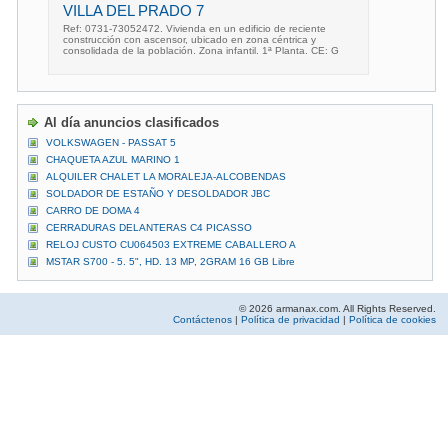
VILLA DEL PRADO 7
Ref: 0731-73052472. Vivienda en un edificio de reciente
construcción con ascensor, ubicado en zona céntrica y
consolidada de la población. Zona infantil. 1ª Planta. CE: G
Al día anuncios clasificados
VOLKSWAGEN - PASSAT 5
CHAQUETA AZUL MARINO 1
ALQUILER CHALET LA MORALEJA-ALCOBENDAS
SOLDADOR DE ESTAÑO Y DESOLDADOR JBC
CARRO DE DOMA 4
CERRADURAS DELANTERAS C4 PICASSO
RELOJ CUSTO CU064503 EXTREME CABALLERO A
MSTAR S700 - 5. 5", HD. 13 MP, 2GRAM 16 GB Libre
© 2026 armanax.com. All Rights Reserved.
Contáctenos
|
Política de privacidad
|
Política de cookies