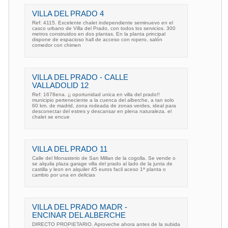
VILLA DEL PRADO 4
Ref: 4115. Excelente chalet independiente seminuevo en el
casco urbano de Villa del Prado, con todos los servicios. 300
metros construidos en dos plantas. En la planta principal
dispone de espacioso hall de acceso con ropero, salón
comedor con chimen
VILLA DEL PRADO - CALLE
VALLADOLID 12
Ref: 1678ena. ¡¡ oportunidad unica en villa del prado!!
municipio perteneciente a la cuenca del alberche, a tan solo
60 km. de madrid, zona rodeada de zonas verdes, ideal para
desconectar del estres y descansar en plena naturaleza. el
chalet se encue
VILLA DEL PRADO 11
Calle del Monasterio de San Millan de la cogolla. Se vende o
se alquila plaza garage villa del prado al lado de la junta de
castilla y leon en alquiler 45 euros facil aceso 1ª planta o
cambio por una en delicias
VILLA DEL PRADO MADR -
ENCINAR DEL ALBERCHE
DIRECTO PROPIETARIO. Aproveche ahora antes de la subida