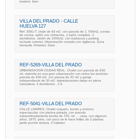
trastero. bien
VILLA DEL PRADO - CALLE
HUELVA 127
Ref: 3091-T. chale de 83 m2, con parcela de 1. 000m2, consta
de cocina, salón con chimenea, 1 baño completo, 3
dormitorios. Jardín de 1000m2, con barbacoa y parking
techado exterior. Urbanización cerrada con vigilancia. Zona
tranquila. Armarios. Gara
REF-5269-VILLA DEL PRADO
URBANIZACION CIUDAD REAL. Chalet con parcela de 630
mt, vivienda en una gran urbanización con todos los servicios.
parcela de 630 m2, con piscina de 32 m2 y garaje
independiente de 30 m2. impresionantes vistas en plena
naturaleza. 4 dormitorios , 2 b
REF-5041-VILLA DEL PRADO
CALLE LINARES. Chalet coqueto, bonito y entorno
espectacular, con piscina privada, con parcela
extraordinariamente bonita de 720, mt. , , casa, con algunos
años, 1975, pero, con poco se le hace brillar, de 2 plantas,
jardin porche terraza, 4 habitaci