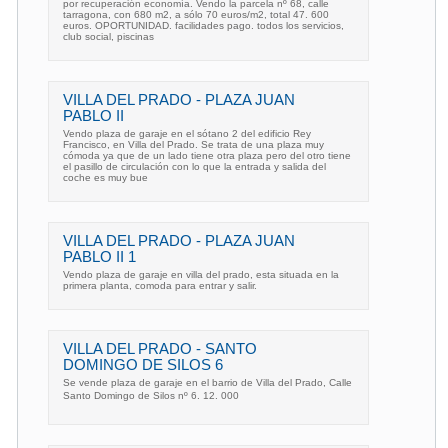
por recuperación economía. Vendo la parcela nº 68, calle
tarragona, con 680 m2, a sólo 70 euros/m2, total 47. 600
euros. OPORTUNIDAD. facilidades pago. todos los servicios,
club social, piscinas
VILLA DEL PRADO - PLAZA JUAN
PABLO II
Vendo plaza de garaje en el sótano 2 del edificio Rey
Francisco, en Villa del Prado. Se trata de una plaza muy
cómoda ya que de un lado tiene otra plaza pero del otro tiene
el pasillo de circulación con lo que la entrada y salida del
coche es muy bue
VILLA DEL PRADO - PLAZA JUAN
PABLO II 1
Vendo plaza de garaje en villa del prado, esta situada en la
primera planta, comoda para entrar y salir.
VILLA DEL PRADO - SANTO
DOMINGO DE SILOS 6
Se vende plaza de garaje en el barrio de Villa del Prado, Calle
Santo Domingo de Silos nº 6. 12. 000