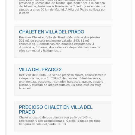
provincia y Comunidad de Madrid, que pertenece a la cuenca
del Alberche, limita con la Provincia de Toledo, y se encuentra
situado a unos 60 km de Madrid. A Villa del Prado se llega por
la carre
CHALET EN VILLA DEL PRADO
Precioso Chalet en Villa del Prado (Madrid) de dos plantas.
501 m2 de parcela totalmente vallada, 293, 81 m2
construidos. 3 dormitorios con armarios empotrados, 4
dormitorios, 3 baños, dos salones independientes, uno de
ellos con mural y halógenos, d
VILLA DEL PRADO 2
Ref: Villa del Prado. Se vende precioso chalet, completamente
independiente, con 1. 050 m2 de parcela , 6 habitaciones,
gran terraza, despensa , cenador, barbacoa, garaje, trastero,
piscina y multitud de árboles frutales. La casa está en muy
buen est
PRECIOSO CHALET EN VILLA DEL
PRADO
Chalet adosado de dos plantas con patio de 140 m.
calefacción y aire acondicionado. Garaje. Situado en zona
tranquila de villa del prado. CE: G