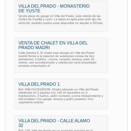
VILLA DEL PRADO - MONASTERIO
DE YUSTE
Vendo plaza de garaje en Villa del Prado, justo detrás de las
Cortes de Castilla y León. La plaza es apta para todo tipo de
vehículo. también podría estar disponible en alquiler a 50/mes
VENTA DE CHALET EN VILLA DEL
PRADO MADRI
Calle Gredos 6. El chalet esta situado en Villa del Prado
madrid frente a la estacion de autobuses consta de tres
dormitorios, 2 baños , cocina, comedor, terraza, patio 20
metros, aire acondicionado y calefaccion semi amueblado
armarios empotrados el
VILLA DEL PRADO 1
Ref: INM-15126195238. Chalet adosado en Villa del Prado
distribuida en 2 plantas con 140 m² repartidos en 3
habitaciones, 3 baños, salón comedor, cocina independiente y
hall recibidor. Con garaje, terraza y jardín posterior. Con
carpintería exterior
VILLA DEL PRADO - CALLE ALAMO
32
Ref: 136. Villa del Prado es un municipio español de la