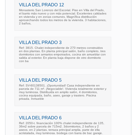
VILLA DEL PRADO 12
Monasterio San Lorenzo del Escorial. Piso en Villa del Prado,
el barrio más nuevo y con más potencial. Excelentes calidades
en vivienda y en zonas comunes. Magnífica distribución
aprovechando todos los metros de la vivienda. 3 habitaciones,
2 baños,
VILLA DEL PRADO 3
Ref: 3815. Chalet independiente de 270 metros construidos
en dos plantas. En planta principal salón, baño completo, tres
dormitorios con armarios empotrados, cocina sin amueblar con
salida al exterior. En planta baja dispone de otro dormitorio
con ba
VILLA DEL PRADO 5
Ref: SV-60138501. ¡Oportunidad! Casa independiente en
parcela de 711 m². ¡Negociable!. Vivienda totalmente exterior y
muy luminosa. Distribuida en amplio salón, 4 dormitorios,
cocina equipada, baño, aseo, garaje y trastero. Piscina
privada. Inmueble
VILLA DEL PRADO 6
Ref: 2050-t. financiación 100% chalet independiente de 135,
36m2 sobre parcela de 715m2. 3dormitorios, 2 baños y 2
aseos. en 2 plantas. terraza principal amplia, parte de ella
acristalada, muy luminosa. bodega con barra de bar. garaje.