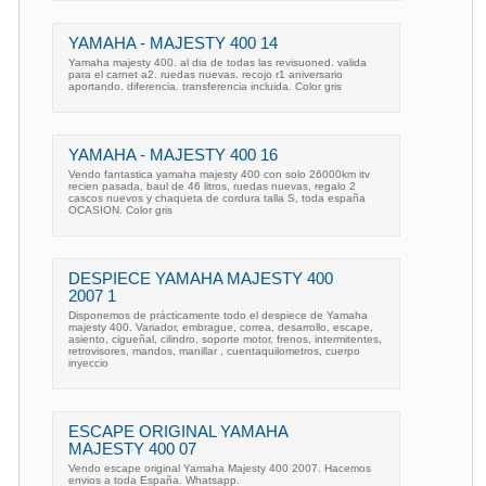
YAMAHA - MAJESTY 400 14
Yamaha majesty 400. al dia de todas las revisuoned. valida
para el carnet a2. ruedas nuevas. recojo r1 aniversario
aportando. diferencia. transferencia incluida. Color gris
YAMAHA - MAJESTY 400 16
Vendo fantastica yamaha majesty 400 con solo 26000km itv
recien pasada, baul de 46 litros, ruedas nuevas, regalo 2
cascos nuevos y chaqueta de cordura talla S, toda españa
OCASION. Color gris
DESPIECE YAMAHA MAJESTY 400
2007 1
Disponemos de prácticamente todo el despiece de Yamaha
majesty 400. Variador, embrague, correa, desarrollo, escape,
asiento, cigueñal, cilindro, soporte motor, frenos, intermitentes,
retrovisores, mandos, manillar , cuentaquilometros, cuerpo
inyeccio
ESCAPE ORIGINAL YAMAHA
MAJESTY 400 07
Vendo escape original Yamaha Majesty 400 2007. Hacemos
envios a toda España. Whatsapp.