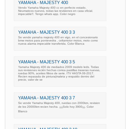
YAMAHA - MAJESTY 400
Vendo Yamaha Majesty 400 cc en perfecto estado.
Neumaticos nuevos, todas las revisiones en casa oficial.
impecable!!. Tengo whats app. Color negro
YAMAHA - MAJESTY 400 3 3
Se vende yamaha majesty 400 en vigo, en el concesionario
bmw motos para pontevedra , celtamotor motos, moto como
nueva alarma impecable transferida. Color Blanca
YAMAHA - MAJESTY 400 3 5
Yamaha Majesty 400 de mediados 2009 modelo leds. Todas
sus revisiones recién hechas correa pastillas traseras nuevas,
ruedas 90%, aceites filtros de serie. ITV HASTA 06-2017.
Recien repasada de pintura(maleta y respaldo dentro del
precio, valor de se
YAMAHA - MAJESTY 400 3 7
Se vende Yamaha Majesty 400, ruedas con 2000km, revision
de los 20000km recien hecha. ¡¡¡¡Solo hoy 3900¡¡¡. Color
Blanco