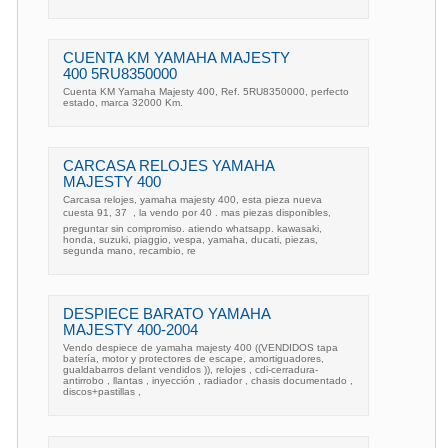
CUENTA KM YAMAHA MAJESTY
400 5RU8350000
Cuenta KM Yamaha Majesty 400, Ref. 5RU8350000, perfecto
estado, marca 32000 Km.
CARCASA RELOJES YAMAHA
MAJESTY 400
Carcasa relojes, yamaha majesty 400, esta pieza nueva
cuesta 91, 37  , la vendo por 40 . mas piezas disponibles,
preguntar sin compromiso. atiendo whatsapp. kawasaki,
honda, suzuki, piaggio, vespa, yamaha, ducati, piezas,
segunda mano, recambio, re
DESPIECE BARATO YAMAHA
MAJESTY 400-2004
Vendo despiece de yamaha majesty 400 ((VENDIDOS tapa
batería, motor y protectores de escape, amortiguadores,
gualdabarros delant vendidos )), relojes , cdi-cerradura-
antirrobo , llantas , inyección , radiador , chasis documentado ,
discos+pastillas ,