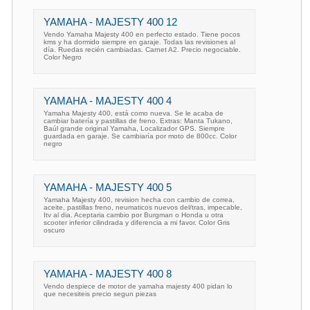
YAMAHA - MAJESTY 400 12
Vendo Yamaha Majesty 400 en perfecto estado. Tiene pocos
kms y ha dormido siempre en garaje. Todas las revisiones al
día. Ruedas recién cambiadas. Carnet A2. Precio negociable.
Color Negro
YAMAHA - MAJESTY 400 4
Yamaha Majesty 400, está como nueva. Se le acaba de
cambiar batería y pastillas de freno. Extras: Manta Tukano,
Baúl grande original Yamaha, Localizador GPS. Siempre
guardada en garaje. Se cambiaría por moto de 800cc. Color
negro
YAMAHA - MAJESTY 400 5
Yamaha Majesty 400, revision hecha con cambio de correa,
aceite, pastillas freno, neumaticos nuevos del/tras, impecable,
Itv al dia. Aceptaria cambio por Burgman o Honda u otra
scooter inferior cilindrada y diferencia a mi favor. Color Gris
oscuro
YAMAHA - MAJESTY 400 8
Vendo despiece de motor de yamaha majesty 400 pidan lo
que necesiteis precio segun piezas