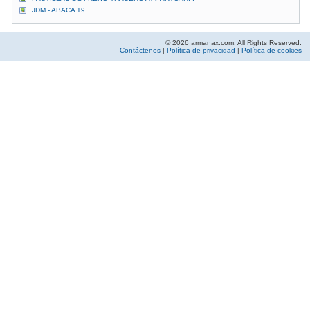
JDM - ABACA 19
© 2026 armanax.com. All Rights Reserved.
Contáctenos
|
Política de privacidad
|
Política de cookies