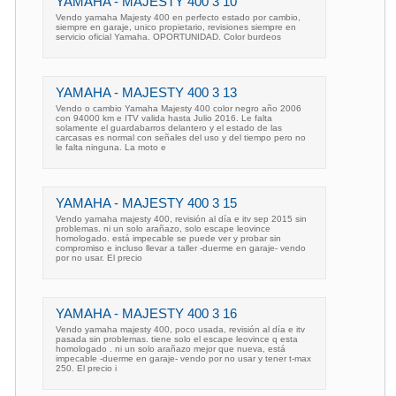
YAMAHA - MAJESTY 400 3 10
Vendo yamaha Majesty 400 en perfecto estado por cambio,
siempre en garaje, unico propietario, revisiones siempre en
servicio oficial Yamaha. OPORTUNIDAD. Color burdeos
YAMAHA - MAJESTY 400 3 13
Vendo o cambio Yamaha Majesty 400 color negro año 2006
con 94000 km e ITV valida hasta Julio 2016. Le falta
solamente el guardabarros delantero y el estado de las
carcasas es normal con señales del uso y del tiempo pero no
le falta ninguna. La moto e
YAMAHA - MAJESTY 400 3 15
Vendo yamaha majesty 400, revisión al día e itv sep 2015 sin
problemas. ni un solo arañazo, solo escape leovince
homologado. está impecable se puede ver y probar sin
compromiso e incluso llevar a taller -duerme en garaje- vendo
por no usar. El precio
YAMAHA - MAJESTY 400 3 16
Vendo yamaha majesty 400, poco usada, revisión al día e itv
pasada sin problemas. tiene solo el escape leovince q esta
homologado . ni un solo arañazo mejor que nueva, está
impecable -duerme en garaje- vendo por no usar y tener t-max
250. El precio i