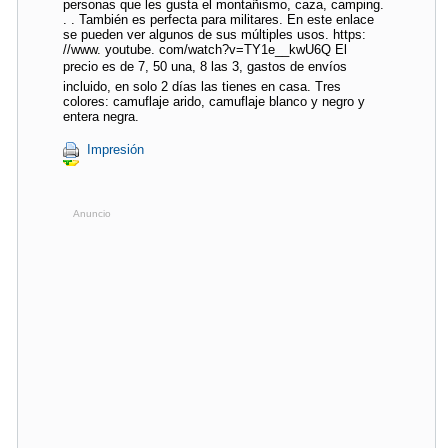
personas que les gusta el montañismo, caza, camping.
. . También es perfecta para militares. En este enlace
se pueden ver algunos de sus múltiples usos. https:
//www. youtube. com/watch?v=TY1e__kwU6Q El
precio es de 7, 50 una, 8 las 3, gastos de envíos
incluido, en solo 2 días las tienes en casa. Tres
colores: camuflaje arido, camuflaje blanco y negro y
entera negra.
Impresión
Anuncio