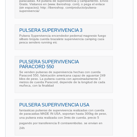
paracaidas. Kit pulsera de supervivencia y campamento. Envío
Gratis. Visitanos en (www. iberoshop. com), o pega el enlace
(sin espacios): http: //iberoshop. com/producto/pulsera-
supervivencia/
PULSERA SUPERVIVENCIA 3
Pulsera Supervivencia encendedor pedernal magnesio fuego
silbato brújula cuerda brazalete supervivencia camping caza
pesca sendero running etc
PULSERA SUPERVIVENCIA
PARACORD 550
Se venden pulseras de supervivencia hechas con cuerda
Paracord 550, fabricación americana capaz de aguantar 249
kilos de peso. La pulsera cuenta con aproximadamente 3
metros de cuerda Paracord, depende de la longitud de cada
muñeca, con la finalidad
PULSERA SUPERVIVENCIA USA
fantasticas pulseras de supervivencia realizadas con cuerda
de paracaidas MADE IN USA, soportan hasta 300kg de peso,
una pulsera esta realizada con 3mts de cuerda. precio 5
pagando por transferencia 8 contrarembolso. se envian en
24h