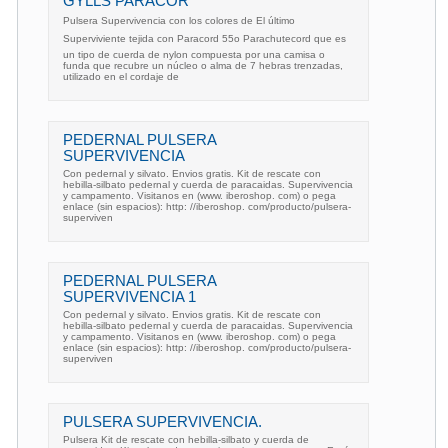
GYLLS PARACOR
Pulsera Supervivencia con los colores de El último
Superviviente tejida con Paracord 55o Parachutecord que es
un tipo de cuerda de nylon compuesta por una camisa o
funda que recubre un núcleo o alma de 7 hebras trenzadas,
utilizado en el cordaje de
PEDERNAL PULSERA
SUPERVIVENCIA
Con pedernal y silvato. Envios gratis. Kit de rescate con
hebilla-silbato pedernal y cuerda de paracaidas. Supervivencia
y campamento. Visitanos en (www. iberoshop. com) o pega
enlace (sin espacios): http: //iberoshop. com/producto/pulsera-
superviven
PEDERNAL PULSERA
SUPERVIVENCIA 1
Con pedernal y silvato. Envios gratis. Kit de rescate con
hebilla-silbato pedernal y cuerda de paracaidas. Supervivencia
y campamento. Visitanos en (www. iberoshop. com) o pega
enlace (sin espacios): http: //iberoshop. com/producto/pulsera-
superviven
PULSERA SUPERVIVENCIA.
Pulsera Kit de rescate con hebilla-silbato y cuerda de