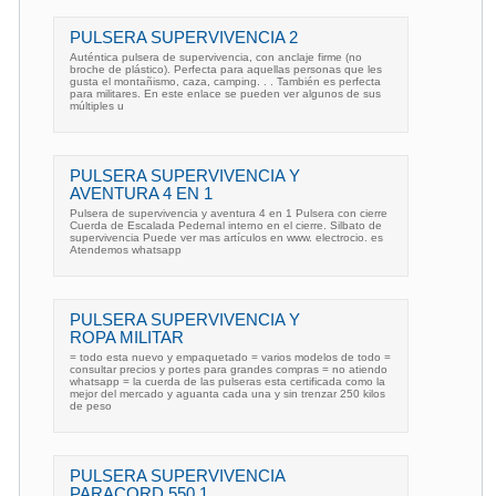
PULSERA SUPERVIVENCIA 2
Auténtica pulsera de supervivencia, con anclaje firme (no
broche de plástico). Perfecta para aquellas personas que les
gusta el montañismo, caza, camping. . . También es perfecta
para militares. En este enlace se pueden ver algunos de sus
múltiples u
PULSERA SUPERVIVENCIA Y
AVENTURA 4 EN 1
Pulsera de supervivencia y aventura 4 en 1 Pulsera con cierre
Cuerda de Escalada Pedernal interno en el cierre. Silbato de
supervivencia Puede ver mas artículos en www. electrocio. es
Atendemos whatsapp
PULSERA SUPERVIVENCIA Y
ROPA MILITAR
= todo esta nuevo y empaquetado = varios modelos de todo =
consultar precios y portes para grandes compras = no atiendo
whatsapp = la cuerda de las pulseras esta certificada como la
mejor del mercado y aguanta cada una y sin trenzar 250 kilos
de peso
PULSERA SUPERVIVENCIA
PARACORD 550 1