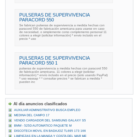
PULSERAS DE SUPERVIVENCIA
PARACORD 550
Se fabrican pulseras de supervivencia a medida hechas con
paracord 550 de fabricación americana para usarse en caso
de necesidad, o simplemente como complemento personal 11
colores a elegir (solicitar información) * envio incluido en el
precio * uso
PULSERAS DE SUPERVIVENCIA
PARACORD 550 1
pulseras de supervivencia a medida hechas con paracord 550
de fabricación americana. 11 colores a elegir (solicitar
información) * envío incluido en el precio (solo usando PayPal)
* uso wassap * * consultar precios * se fabrican a medida *
pueden inc
Al día anuncios clasificados
AUXILIAR ADMINISTRATIVO BUSCA EMPLEO
MEDINA DEL CAMPO 17
VENDO CARGADOR DEL SAMSUNG GALAXY S5
BMW - 525D AUTOMATICO PAQUETE M
DISCOTECA MOVIL EN BADAJOZ TL695 173 166
LIMPIEZAS EN LA MANGA Y COSTA DEL MAR ME