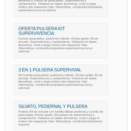
pedernal y cuerda de paracaidas. Supervivencia y
campamento. Visitanos en (www. iberoshop. com) o pega
enlace (sin espacios): http: //iberoshop. com/producto/pulsera-
supervivencia-con-p ederna
OFERTA PULSERA KIT
SUPERVIVENCIA
Cuerda paracaidas, pedernal y silvato. Envios gratis. Kit de
rescate, Supervivencia y campamento. Visitanos en (www.
iberoshop. com) o pega enlace (sin espacios): http:
//iberoshop. com/producto/pulsera-supervivencia-con-p
edernal/
3 EN 1 PULSERA SUPERVIVAL
Kit Cuerda paracaidas, pedernal y silvato. Envios gratis. Kit de
rescate, Supervivencia y campamento. Visitanos en (www.
iberoshop. com) o pega enlace (sin espacios): http:
//iberoshop. com/producto/pulsera-supervivencia-con-p
edernal/
SILVATO, PEDERNAL Y PULSERA
Pulsera Kit de rescate con hebilla-silbato pedernal y cuerda de
paracaidas. Envios gratis. Kit pulsera de supervivencia y
campamento. Visitanos en (www. iberoshop. com) o pega el
enlace (sin espacios): http: //iberoshop. com/producto/pulsera-
superviv