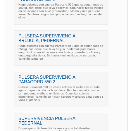
Hago pulseras con cuerda Paracord 550 que soportan mas de
150kg, con cierre que lleva pedernal (para hacer fuego incluso
en situaciones con lluvia y humedad), silbato y una pequeña
sierra. Tambien tengo otro tipo de cierres. Las hago a medida,
el tre
PULSERA SUPERVIVENCIA
BRÚJULA, PEDERNAL
Hago pulseras con cuerda Paracord 550 que soportan mas de
250kg, con cierre que lleva brújula, pedernal (para hacer
fuego incluso en situaciones con lluvia y humedad), silbato y
una pequeña sierra. Se hacer muchos tipos de trenzado.
También tengo otr
PULSERA SUPERVIVENCIA
PARACORD 550 2
Pulsera Paracord 550 de varios colores. 3 metros de cuerda
aprox. dependiendo de la muñeca. Broche normal y broche
con pedernal y silbato en llaveros. Consultar colores
disponibles. También se hacen llaveros y collares para perros (
Varia el precio s
SUPERVIVENCIA PULSERA
PEDERNAL
Envios gratis. Pulsera Kit de rescate con hebilla-silbato