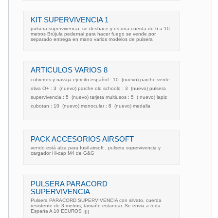
KIT SUPERVIVENCIA 1
pulsera supervivencia, se deshace y es una cuerda de 6 a 10
metros Brújula pedernal para hacer fuego se vende por
separado entrega en mano varios modelos de pulsera
ARTICULOS VARIOS 8
cubiertos y navaja ejercito español : 10  (nuevo) parche verde
oliva O+ : 3  (nuevo) parche old schoold : 3  (nuevo) pulsera
supervivencia : 5  (nuevo) tarjeta multiusos : 5  ( nuevo) lapiz
cubotan : 10  (nuevo) monocular : 8  (nuevo) medalla
PACK ACCESORIOS AIRSOFT
vendo está alza para fusil airsoft , pulsera supervivencia y
cargador Hi-cap M4 de G&G
PULSERA PARACORD
SUPERVIVENCIA
Pulsera PARACORD SUPERVIVENCIA con silvato, cuerda
resistente de 3 metros, tamaño estandar. Se envia a toda
España A 10 EEUROS ¡¡¡¡