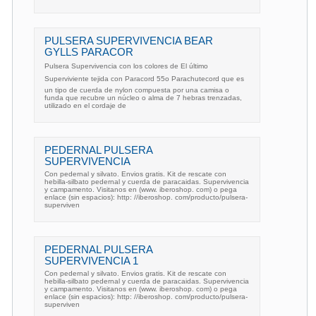
PULSERA SUPERVIVENCIA BEAR
GYLLS PARACOR
Pulsera Supervivencia con los colores de El último
Superviviente tejida con Paracord 55o Parachutecord que es
un tipo de cuerda de nylon compuesta por una camisa o
funda que recubre un núcleo o alma de 7 hebras trenzadas,
utilizado en el cordaje de
PEDERNAL PULSERA
SUPERVIVENCIA
Con pedernal y silvato. Envios gratis. Kit de rescate con
hebilla-silbato pedernal y cuerda de paracaidas. Supervivencia
y campamento. Visitanos en (www. iberoshop. com) o pega
enlace (sin espacios): http: //iberoshop. com/producto/pulsera-
superviven
PEDERNAL PULSERA
SUPERVIVENCIA 1
Con pedernal y silvato. Envios gratis. Kit de rescate con
hebilla-silbato pedernal y cuerda de paracaidas. Supervivencia
y campamento. Visitanos en (www. iberoshop. com) o pega
enlace (sin espacios): http: //iberoshop. com/producto/pulsera-
superviven