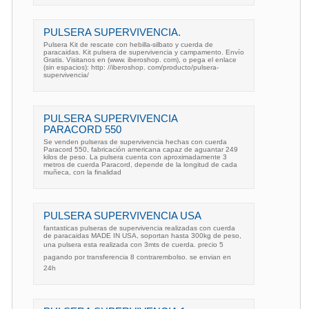
PULSERA SUPERVIVENCIA.
Pulsera Kit de rescate con hebilla-silbato y cuerda de
paracaidas. Kit pulsera de supervivencia y campamento. Envío
Gratis. Visitanos en (www. iberoshop. com), o pega el enlace
(sin espacios): http: //iberoshop. com/producto/pulsera-
supervivencia/
PULSERA SUPERVIVENCIA
PARACORD 550
Se venden pulseras de supervivencia hechas con cuerda
Paracord 550, fabricación americana capaz de aguantar 249
kilos de peso. La pulsera cuenta con aproximadamente 3
metros de cuerda Paracord, depende de la longitud de cada
muñeca, con la finalidad
PULSERA SUPERVIVENCIA USA
fantasticas pulseras de supervivencia realizadas con cuerda
de paracaidas MADE IN USA, soportan hasta 300kg de peso,
una pulsera esta realizada con 3mts de cuerda. precio 5
pagando por transferencia 8 contrarembolso. se envian en
24h