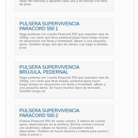
mejor del mercado y aguanta cada una y sin trenzar 250 kilos
de peso
PULSERA SUPERVIVENCIA
PARACORD 550 1
Hago pulseras con cuerda Paracord 550 que soportan mas de
150kg, con cierre que lleva pedernal (para hacer fuego incluso
en situaciones con lluvia y humedad), silbato y una pequeña
sierra. Tambien tengo otro tipo de cierres. Las hago a medida,
el tre
PULSERA SUPERVIVENCIA
BRÚJULA, PEDERNAL
Hago pulseras con cuerda Paracord 550 que soportan mas de
250kg, con cierre que lleva brújula, pedernal (para hacer
fuego incluso en situaciones con lluvia y humedad), silbato y
una pequeña sierra. Se hacer muchos tipos de trenzado.
También tengo otr
PULSERA SUPERVIVENCIA
PARACORD 550 2
Pulsera Paracord 550 de varios colores. 3 metros de cuerda
aprox. dependiendo de la muñeca. Broche normal y broche
con pedernal y silbato en llaveros. Consultar colores
disponibles. También se hacen llaveros y collares para perros (
Varia el precio s