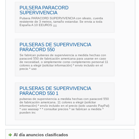
PULSERA PARACORD
SUPERVIVENCIA
Pulsera PARACORD SUPERVIVENCIA con silvato, cuerda
resistente de 3 metros, tamaño estandar. Se envia a toda
España A 10 EEUROS ¡¡¡¡
PULSERAS DE SUPERVIVENCIA
PARACORD 550
Se fabrican pulseras de supervivencia a medida hechas con
paracord 550 de fabricación americana para usarse en caso
de necesidad, o simplemente como complemento personal 11
colores a elegir (solicitar información) * envio incluido en el
precio * uso
PULSERAS DE SUPERVIVENCIA
PARACORD 550 1
pulseras de supervivencia a medida hechas con paracord 550
de fabricación americana. 11 colores a elegir (solicitar
información) * envío incluido en el precio (solo usando PayPal)
* uso wassap * * consultar precios * se fabrican a medida *
pueden inc
Al día anuncios clasificados