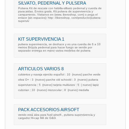
SILVATO, PEDERNAL Y PULSERA
Pulsera Kit de rescate con hebilla-silbato pedernal y cuerda de
paracaidas. Envios gratis. Kit pulsera de supervivencia y
campamento. Visitanos en (www. iberoshop. com) o pega el
enlace (sin espacios): http: //iberoshop. com/producto/pulsera-
superviv
KIT SUPERVIVENCIA 1
pulsera supervivencia, se deshace y es una cuerda de 6 a 10
metros Brújula pedernal para hacer fuego se vende por
separado entrega en mano varios modelos de pulsera
ARTICULOS VARIOS 8
cubiertos y navaja ejercito español : 10  (nuevo) parche verde
oliva O+ : 3  (nuevo) parche old schoold : 3  (nuevo) pulsera
supervivencia : 5  (nuevo) tarjeta multiusos : 5  ( nuevo) lapiz
cubotan : 10  (nuevo) monocular : 8  (nuevo) medalla
PACK ACCESORIOS AIRSOFT
vendo está alza para fusil airsoft , pulsera supervivencia y
cargador Hi-cap M4 de G&G