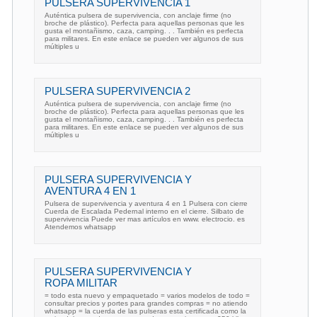
PULSERA SUPERVIVENCIA 1
Auténtica pulsera de supervivencia, con anclaje firme (no
broche de plástico). Perfecta para aquellas personas que les
gusta el montañismo, caza, camping. . . También es perfecta
para militares. En este enlace se pueden ver algunos de sus
múltiples u
PULSERA SUPERVIVENCIA 2
Auténtica pulsera de supervivencia, con anclaje firme (no
broche de plástico). Perfecta para aquellas personas que les
gusta el montañismo, caza, camping. . . También es perfecta
para militares. En este enlace se pueden ver algunos de sus
múltiples u
PULSERA SUPERVIVENCIA Y
AVENTURA 4 EN 1
Pulsera de supervivencia y aventura 4 en 1 Pulsera con cierre
Cuerda de Escalada Pedernal interno en el cierre. Silbato de
supervivencia Puede ver mas artículos en www. electrocio. es
Atendemos whatsapp
PULSERA SUPERVIVENCIA Y
ROPA MILITAR
= todo esta nuevo y empaquetado = varios modelos de todo =
consultar precios y portes para grandes compras = no atiendo
whatsapp = la cuerda de las pulseras esta certificada como la