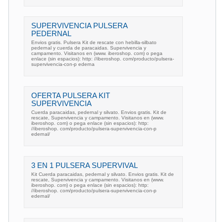
SUPERVIVENCIA PULSERA
PEDERNAL
Envios gratis. Pulsera Kit de rescate con hebilla-silbato
pedernal y cuerda de paracaidas. Supervivencia y
campamento. Visitanos en (www. iberoshop. com) o pega
enlace (sin espacios): http: //iberoshop. com/producto/pulsera-
supervivencia-con-p ederna
OFERTA PULSERA KIT
SUPERVIVENCIA
Cuerda paracaidas, pedernal y silvato. Envios gratis. Kit de
rescate, Supervivencia y campamento. Visitanos en (www.
iberoshop. com) o pega enlace (sin espacios): http:
//iberoshop. com/producto/pulsera-supervivencia-con-p
edernal/
3 EN 1 PULSERA SUPERVIVAL
Kit Cuerda paracaidas, pedernal y silvato. Envios gratis. Kit de
rescate, Supervivencia y campamento. Visitanos en (www.
iberoshop. com) o pega enlace (sin espacios): http:
//iberoshop. com/producto/pulsera-supervivencia-con-p
edernal/