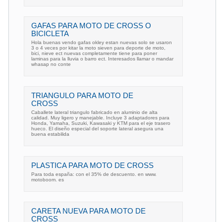
GAFAS PARA MOTO DE CROSS O
BICICLETA
Hola buenas vendo gafas okley estan nuevas solo se usaron
3 o 4 veces por kitar la moto sieven para deporte de moto,
bici, nieve ect nuevas completamente tiene para poner
laminas para la lluvia o barro ect. Interesados llamar o mandar
whasap no conte
TRIANGULO PARA MOTO DE
CROSS
Caballete lateral triangulo fabricado en aluminio de alta
calidad. Muy ligero y manejable. Incluye 3 adaptadores para
Honda, Yamaha, Suzuki, Kawasaki y KTM para el eje trasero
hueco. El diseño especial del soporte lateral asegura una
buena estabilida
PLASTICA PARA MOTO DE CROSS
Para toda españa: con el 35% de descuento. en www.
motoboom. es
CARETA NUEVA PARA MOTO DE
CROSS