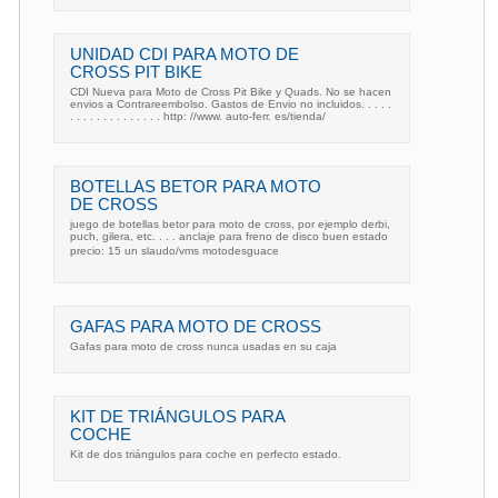
UNIDAD CDI PARA MOTO DE
CROSS PIT BIKE
CDI Nueva para Moto de Cross Pit Bike y Quads. No se hacen
envios a Contrareembolso. Gastos de Envio no incluidos. . . . .
. . . . . . . . . . . . . . http: //www. auto-ferr. es/tienda/
BOTELLAS BETOR PARA MOTO
DE CROSS
juego de botellas betor para moto de cross, por ejemplo derbi,
puch, gilera, etc. . . . anclaje para freno de disco buen estado
precio: 15 un slaudo/vms motodesguace
GAFAS PARA MOTO DE CROSS
Gafas para moto de cross nunca usadas en su caja
KIT DE TRIÁNGULOS PARA
COCHE
Kit de dos triángulos para coche en perfecto estado.