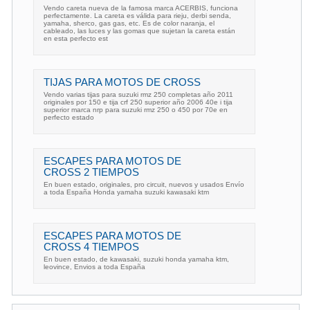
Vendo careta nueva de la famosa marca ACERBIS, funciona
perfectamente. La careta es válida para rieju, derbi senda,
yamaha, sherco, gas gas, etc. Es de color naranja, el
cableado, las luces y las gomas que sujetan la careta están
en esta perfecto est
TIJAS PARA MOTOS DE CROSS
Vendo varias tijas para suzuki rmz 250 completas año 2011
originales por 150 e tija crf 250 superior año 2006 40e i tija
superior marca nrp para suzuki rmz 250 o 450 por 70e en
perfecto estado
ESCAPES PARA MOTOS DE
CROSS 2 TIEMPOS
En buen estado, originales, pro circuit, nuevos y usados Envío
a toda España Honda yamaha suzuki kawasaki ktm
ESCAPES PARA MOTOS DE
CROSS 4 TIEMPOS
En buen estado, de kawasaki, suzuki honda yamaha ktm,
leovince, Envios a toda España