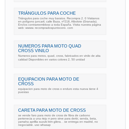
TRIÁNGULOS PARA COCHE
Triángulos para coche muy baratos. Recompra 2. 0 Visitanos
en polígono juncaril, calle Baza, nº218, Albolote (Granada).
Envíos contrareembloso a toda España. Visita nuestra página
web: wwww. recompradospuntocero. com
NUMEROS PARA MOTO QUAD
CROSS VINILO
Numeros para motos, quad, cross, fabricados en vinilo de alta
calidad Disponibles en varios colores 2, 50 unidad
EQUIPACION PARA MOTO DE
CROSS
equipacion para moto de cross o enduro esta nueva tiene 4
puestas
CARETA PARA MOTO DE CROSS
se vende faro para moto de cross de fibra de carbono
pertenecia a una rieju rr pero sirve para derbi, senda, beta,
yamaha aprillia suzuki ktm gilera. . se entrega en madrid, no
negociable. uso whasap