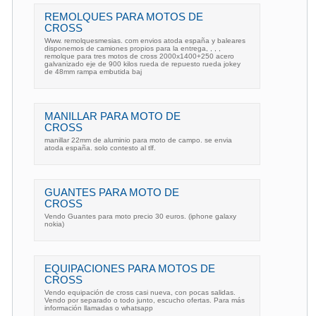
REMOLQUES PARA MOTOS DE
CROSS
Www. remolquesmesias. com envios atoda españa y baleares
disponemos de camiones propios para la entrega, , , ,
remolque para tres motos de cross 2000x1400+250 acero
galvanizado eje de 900 kilos rueda de repuesto rueda jokey
de 48mm rampa embutida baj
MANILLAR PARA MOTO DE
CROSS
manillar 22mm de aluminio para moto de campo. se envia
atoda españa. solo contesto al tlf.
GUANTES PARA MOTO DE
CROSS
Vendo Guantes para moto precio 30 euros. (iphone galaxy
nokia)
EQUIPACIONES PARA MOTOS DE
CROSS
Vendo equipación de cross casi nueva, con pocas salidas.
Vendo por separado o todo junto, escucho ofertas. Para más
información llamadas o whatsapp