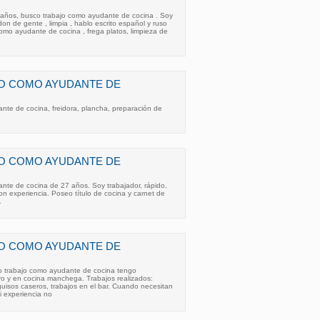
 años, busco trabajo como ayudante de cocina . Soy
don de gente , limpia , hablo escrito español y ruso
como ayudante de cocina , frega platos, limpieza de
O COMO AYUDANTE DE
nte de cocina, freidora, plancha, preparación de
O COMO AYUDANTE DE
nte de cocina de 27 años. Soy trabajador, rápido,
on experiencia. Poseo título de cocina y carnet de
.
O COMO AYUDANTE DE
o trabajo como ayudante de cocina tengo
o y en cocina manchega. Trabajos realizados:
uisos caseros, trabajos en el bar. Cuando necesitan
i experiencia no