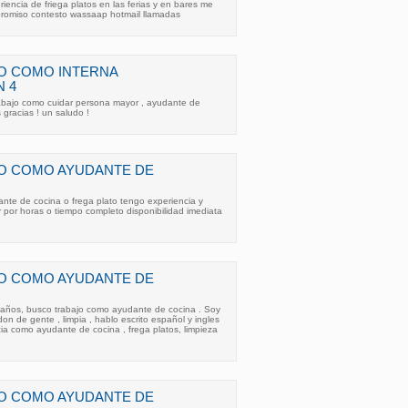
iencia de friega platos en las ferias y en bares me
romiso contesto wassaap hotmail llamadas
O COMO INTERNA
 4
bajo como cuidar persona mayor , ayudante de
 gracias ! un saludo !
O COMO AYUDANTE DE
nte de cocina o frega plato tengo experiencia y
por horas o tiempo completo disponibilidad imediata
O COMO AYUDANTE DE
 años, busco trabajo como ayudante de cocina . Soy
don de gente , limpia , hablo escrito español y ingles
ia como ayudante de cocina , frega platos, limpieza
O COMO AYUDANTE DE