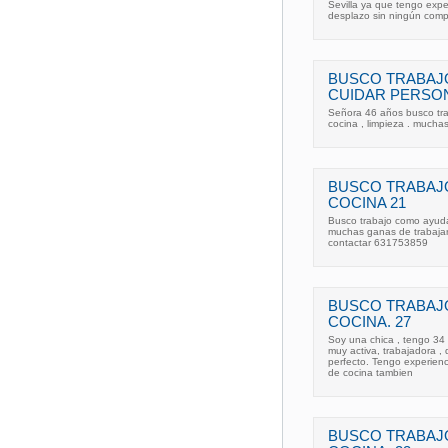
Sevilla ya que tengo exper
desplazo sin ningún comp
BUSCO TRABAJ
CUIDAR PERSON
Señora 46 años busco tra
cocina , limpieza . muchas
BUSCO TRABAJ
COCINA 21
Busco trabajo como ayuda
muchas ganas de trabajar 
contactar 631753859
BUSCO TRABAJ
COCINA. 27
Soy una chica , tengo 34
muy activa, trabajadora , 
perfecto. Tengo experienc
de cocina tambien
BUSCO TRABAJ