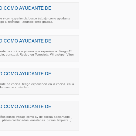
O COMO AYUDANTE DE
le y con experiencia busco trabajo como ayudante
o al teléfono , anuncio serio gracias.
O COMO AYUDANTE DE
nte de cocina o pizzero con experiencia. Tengo 45
ble, punctual. Resido en Torrevieja. WhatsApp, Viber.
O COMO AYUDANTE DE
te de cocina, tengo experiencia en la cocina, en la
o mandar curriculum.
O COMO AYUDANTE DE
años busco trabajo como ay de cocina adelantado (
. platos combinados. ensaladas. pizzas. limpieza. ),