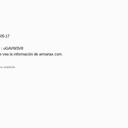
-05-17
ie：oGAVW3V8
e vea la información de armanax.com.
ra ampliarla