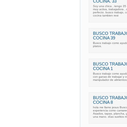
COCINA. 33
Soy una chica , tengo 35
muy activa, trabajadora , 
perfecto. busco trabajo, 
cocina tambien rest
BUSCO TRABAJ
COCINA 39
Busco trabajo como ayuda
platos.
BUSCO TRABAJ
COCINA 1
Busco trabajo como ayuda
con ganas de trabajar y c
manipulador de alimentos
BUSCO TRABAJ
COCINA 8
hola me llamo jesus Busc
experiencia como camarer
Asados, tapas, plancha, g
una mano. días sueltos m