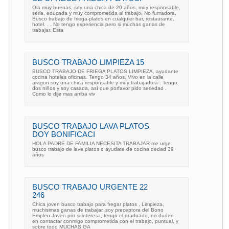
Ola muy buenas, soy una chica de 20 años, muy responsable,
seria, educada y muy comprometida al trabajo. No fumadora.
Busco trabajo de friega-platos en cualquier bar, restaurante,
hotel. . . No tengo experiencia pero si muchas ganas de
trabajar. Esta
BUSCO TRABAJO LIMPIEZA 15
BUSCO TRABAJO DE FRIEGA PLATOS LIMPIEZA, ayudante
cocina hoteles oficinas. Tengo 34 años. Vivo en la calle
aragon soy una chica responsable y muy trabajadora . Tengo
dos niños y soy casada, así que porfavor pido seriedad .
Como lo dije mas arriba viv
BUSCO TRABAJO LAVA PLATOS
DOY BONIFICACI
HOLA PADRE DE FAMILIA NECESITA TRABAJAR me urge
busco trabajo de lava platos o ayudate de cocina dedad 39
años
BUSCO TRABAJO URGENTE 22
246
Chica joven busco trabajo para fregar platos , Limpieza,
muchisimas ganas de trabajar, soy preceptora del Bono
Empleo Joven por si interesa, tengo el graduado, no duden
en contactar conmigo comprometida con el trabajo, puntual, y
sobre todo MUCHAS GA