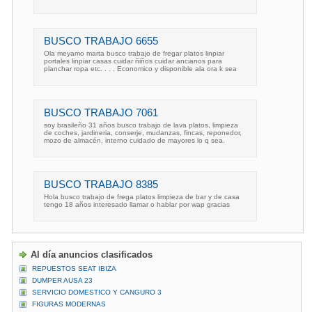
BUSCO TRABAJO 6655
Ola meyamo marta busco trabajo de fregar platos linpiar
portales linpiar casas cuidar ñiños cuidar ancianos para
planchar ropa etc. . . . Economico y disponible ala ora k sea
BUSCO TRABAJO 7061
soy brasileño 31 años busco trabajo de lava platos, limpieza
de coches, jardineria, conserje, mudanzas, fincas, reponedor,
mozo de almacén, interno cuidado de mayores lo q sea.
BUSCO TRABAJO 8385
Hola busco trabajo de frega platos limpieza de bar y de casa
tengo 18 años interesado llamar o hablar por wap gracias
Al día anuncios clasificados
REPUESTOS SEAT IBIZA
DUMPER AUSA 23
SERVICIO DOMESTICO Y CANGURO 3
FIGURAS MODERNAS