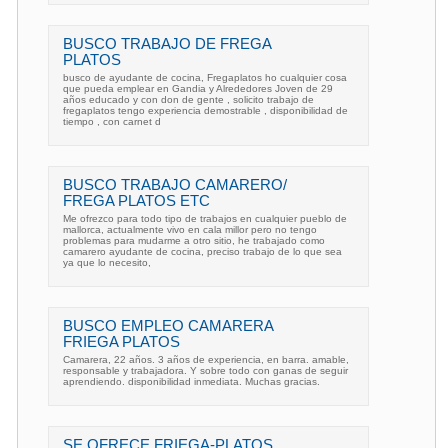
BUSCO TRABAJO DE FREGA
PLATOS
busco de ayudante de cocina, Fregaplatos ho cualquier cosa
que pueda emplear en Gandia y Alrededores Joven de 29
años educado y con don de gente , solicito trabajo de
fregaplatos tengo experiencia demostrable , disponibilidad de
tiempo , con carnet d
BUSCO TRABAJO CAMARERO/
FREGA PLATOS ETC
Me ofrezco para todo tipo de trabajos en cualquier pueblo de
mallorca, actualmente vivo en cala millor pero no tengo
problemas para mudarme a otro sitio, he trabajado como
camarero ayudante de cocina, preciso trabajo de lo que sea
ya que lo necesito,
BUSCO EMPLEO CAMARERA
FRIEGA PLATOS
Camarera, 22 años. 3 años de experiencia, en barra. amable,
responsable y trabajadora. Y sobre todo con ganas de seguir
aprendiendo. disponibilidad inmediata. Muchas gracias.
SE OFRECE FRIEGA-PLATOS.