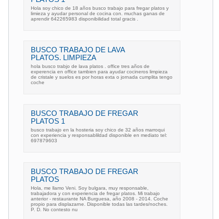
Hola soy chico de 18 años busco trabajo para fregar platos y
limieza y ayudar personal de cocina con. muchas ganas de
aprendir 642265983 disponibilidad total gracis .
BUSCO TRABAJO DE LAVA
PLATOS. LIMPIEZA
hola busco trabjo de lava platos . office tres años de
experencia en office tambien para ayudar cocineros limpieza
de cristale y suelos es por horas exta o jornada cumplita tengo
coche
BUSCO TRABAJO DE FREGAR
PLATOS 1
busco trabajo en la hosteria soy chico de 32 años marroqui
con experiencia y responsablildad disponible en mediato tel:
697879603
BUSCO TRABAJO DE FREGAR
PLATOS
Hola, me llamo Veni. Soy bulgara, muy responsable,
trabajadora y con experiencia de fregar platos. Mi trabajo
anterior - restaurante NA Burguesa, año 2008 - 2014. Coche
propio para displazarne. Disponible todas las tardes/noches.
P. D. No contesto nu