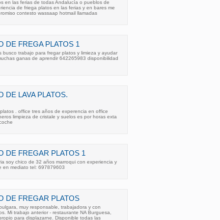
tos en las ferias de todas Andalucía o pueblos de
iencia de friega platos en las ferias y en bares me
romiso contesto wassaap hotmail llamadas
 DE FREGA PLATOS 1
 busco trabajo para fregar platos y limieza y ayudar
muchas ganas de aprendir 642265983 disponibilidad
 DE LAVA PLATOS.
platos . office tres años de experencia en office
eros limpieza de cristale y suelos es por horas exta
 coche
 DE FREGAR PLATOS 1
ria soy chico de 32 años marroqui con experiencia y
le en mediato tel: 697879603
O DE FREGAR PLATOS
bulgara, muy responsable, trabajadora y con
os. Mi trabajo anterior - restaurante NA Burguesa,
opio para displazarne. Disponible todas las