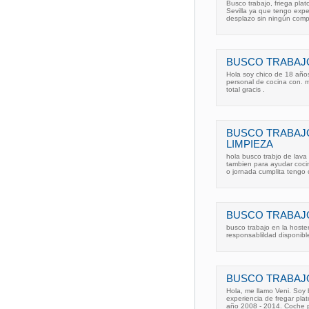
Busco trabajo, friega pla
Sevilla ya que tengo exper
desplazo sin ningún comp
BUSCO TRABAJO
Hola soy chico de 18 años
personal de cocina con. 
total gracis .
BUSCO TRABAJO
LIMPIEZA
hola busco trabjo de lava 
tambien para ayudar cocin
o jornada cumplita tengo
BUSCO TRABAJO
busco trabajo en la hoste
responsablildad disponib
BUSCO TRABAJ
Hola, me llamo Veni. Soy 
experiencia de fregar plat
año 2008 - 2014. Coche pr