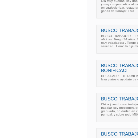
Ola muy buenas, soy una 
y muy comprometida al tra
en cualquier bar, restaura
ganas de trabajar. Esta
BUSCO TRABAJO
BUSCO TRABAJO DE FRIE
oficinas. Tengo 34 años. 
muy trabajadora . Tengo d
seriedad . Como lo dije ma
BUSCO TRABAJO
BONIFICACI
HOLA PADRE DE FAMILIA
lava platos o ayudate de
BUSCO TRABAJO
Chica joven busco trabajo
trabajar, soy preceptora 
graduado, no duden en co
puntual, y sobre todo 
BUSCO TRABAJO