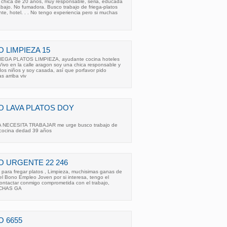
chica de 20 años, muy responsable, seria, educada
bajo. No fumadora. Busco trabajo de friega-platos
nte, hotel. . . No tengo experiencia pero si muchas
 LIMPIEZA 15
GA PLATOS LIMPIEZA, ayudante cocina hoteles
Vivo en la calle aragon soy una chica responsable y
os niños y soy casada, así que porfavor pido
s arriba viv
 LAVA PLATOS DOY
 NECESITA TRABAJAR me urge busco trabajo de
 cocina dedad 39 años
 URGENTE 22 246
 para fregar platos , Limpieza, muchisimas ganas de
del Bono Empleo Joven por si interesa, tengo el
ntactar conmigo comprometida con el trabajo,
MUCHAS GA
 6655