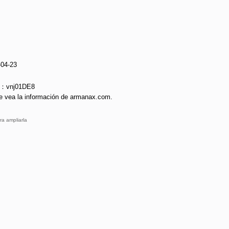
-04-23
e：vnj01DE8
e vea la información de armanax.com.
ra ampliarla