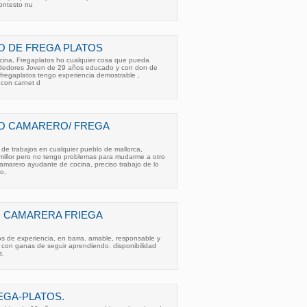
ontesto nu
O DE FREGA PLATOS
ina, Fregaplatos ho cualquier cosa que pueda
ededores Joven de 29 años educado y con don de
e fregaplatos tengo experiencia demostrable ,
 con carnet d
O CAMARERO/ FREGA
 de trabajos en cualquier pueblo de mallorca,
 millor pero no tengo problemas para mudarme a otro
camarero ayudante de cocina, preciso trabajo de lo
o,
 CAMARERA FRIEGA
s de experiencia, en barra. amable, responsable y
 con ganas de seguir aprendiendo. disponibilidad
s.
EGA-PLATOS.