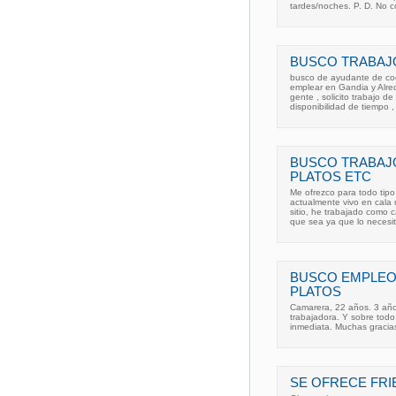
tardes/noches. P. D. No c
BUSCO TRABAJ
busco de ayudante de coc
emplear en Gandia y Alr
gente , solicito trabajo d
disponibilidad de tiempo ,
BUSCO TRABAJ
PLATOS ETC
Me ofrezco para todo tipo
actualmente vivo en cala
sitio, he trabajado como 
que sea ya que lo necesit
BUSCO EMPLEO
PLATOS
Camarera, 22 años. 3 año
trabajadora. Y sobre todo
inmediata. Muchas gracia
SE OFRECE FRI