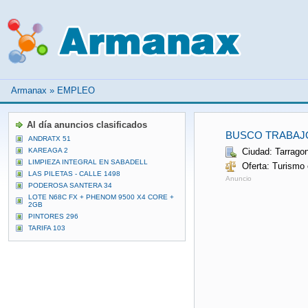
Armanax
»
EMPLEO
Al día anuncios clasificados
BUSCO TRABAJO
ANDRATX 51
KAREAGA 2
Ciudad: Tarrago
LIMPIEZA INTEGRAL EN SABADELL
Oferta: Turismo
LAS PILETAS - CALLE 1498
Anuncio
PODEROSA SANTERA 34
LOTE N68C FX + PHENOM 9500 X4 CORE +
2GB
PINTORES 296
TARIFA 103