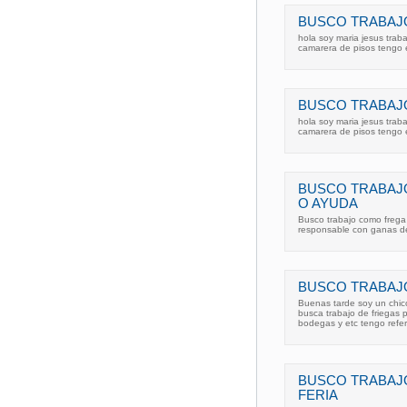
BUSCO TRABAJO
hola soy maria jesus trab
camarera de pisos tengo 
BUSCO TRABAJO
hola soy maria jesus trab
camarera de pisos tengo 
BUSCO TRABAJ
O AYUDA
Busco trabajo como frega 
responsable con ganas de
BUSCO TRABAJO
Buenas tarde soy un chic
busca trabajo de friegas p
bodegas y etc tengo refe
BUSCO TRABAJO
FERIA