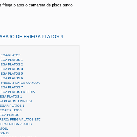
e friega platos o camarera de pisos tengo
ABAJO DE FRIEGA PLATOS 4
IEGA-PLATOS
IEGA PLATOS 1
IEGA PLATOS 2
IEGA PLATOS 3
IEGA PLATOS 5
IEGA PLATOS 6
FRIEGA PLATOS O AYUDA
IEGA PLATOS 7
EGA PLATOS LA FERIA
EGA PLATOS 1
A PLATOS. LIMPIEZA
EGAR PLATOS 1
REGAR PLATOS
EGA PLATOS
RERO/ FREGA PLATOS ETC
ERA FRIEGA PLATOS
ATOS.
ZA 15