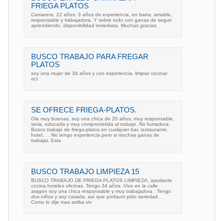
FRIEGA PLATOS
Camarera, 22 años. 3 años de experiencia, en barra. amable,
responsable y trabajadora. Y sobre todo con ganas de seguir
aprendiendo. disponibilidad inmediata. Muchas gracias.
BUSCO TRABAJO PARA FREGAR
PLATOS
soy una mujer de 34 años y con experiencia. limpiar cocinar
ect
SE OFRECE FRIEGA-PLATOS.
Ola muy buenas, soy una chica de 20 años, muy responsable,
seria, educada y muy comprometida al trabajo. No fumadora.
Busco trabajo de friega-platos en cualquier bar, restaurante,
hotel. . . No tengo experiencia pero si muchas ganas de
trabajar. Esta
BUSCO TRABAJO LIMPIEZA 15
BUSCO TRABAJO DE FRIEGA PLATOS LIMPIEZA, ayudante
cocina hoteles oficinas. Tengo 34 años. Vivo en la calle
aragon soy una chica responsable y muy trabajadora . Tengo
dos niños y soy casada, así que porfavor pido seriedad .
Como lo dije mas arriba viv