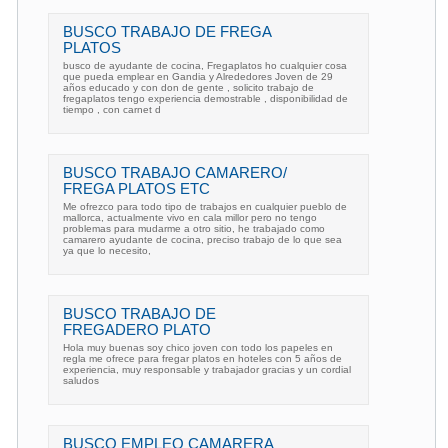
BUSCO TRABAJO DE FREGA
PLATOS
busco de ayudante de cocina, Fregaplatos ho cualquier cosa
que pueda emplear en Gandia y Alrededores Joven de 29
años educado y con don de gente , solicito trabajo de
fregaplatos tengo experiencia demostrable , disponibilidad de
tiempo , con carnet d
BUSCO TRABAJO CAMARERO/
FREGA PLATOS ETC
Me ofrezco para todo tipo de trabajos en cualquier pueblo de
mallorca, actualmente vivo en cala millor pero no tengo
problemas para mudarme a otro sitio, he trabajado como
camarero ayudante de cocina, preciso trabajo de lo que sea
ya que lo necesito,
BUSCO TRABAJO DE
FREGADERO PLATO
Hola muy buenas soy chico joven con todo los papeles en
regla me ofrece para fregar platos en hoteles con 5 años de
experiencia, muy responsable y trabajador gracias y un cordial
saludos
BUSCO EMPLEO CAMARERA