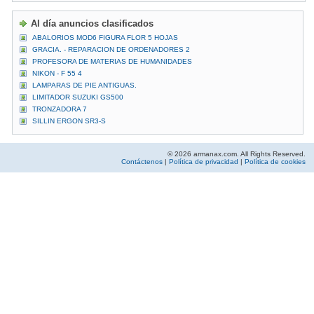
Al día anuncios clasificados
ABALORIOS MOD6 FIGURA FLOR 5 HOJAS
GRACIA. - REPARACION DE ORDENADORES 2
PROFESORA DE MATERIAS DE HUMANIDADES
NIKON - F 55 4
LAMPARAS DE PIE ANTIGUAS.
LIMITADOR SUZUKI GS500
TRONZADORA 7
SILLIN ERGON SR3-S
© 2026 armanax.com. All Rights Reserved.
Contáctenos
|
Política de privacidad
|
Política de cookies