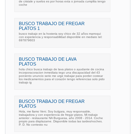
de cristale y suelos es por horas exta o jornada cumplita tengo
coche
BUSCO TRABAJO DE FREGAR
PLATOS 1
busco trabajo en la hosteria soy chico de 32 años marroqui
con experiencia y responsablildad disponible en mediato tel:
697879603
BUSCO TRABAJO DE LAVA
PLATOS
hola chico busca trabajo de lava platos o ayudante de cocina
incorporacoracion inmediata tego una discapacidad del 43
porciento ununcio serio me urge trabajar para porder costear
los medicamentos para el corazón tengo referencias solo pido
trabajo ig
BUSCO TRABAJO DE FREGAR
PLATOS
Hola, me llamo Veni. Soy bulgara, muy responsable,
trabajadora y con experiencia de fregar platos. Mi trabajo
anterior - restaurante NA Burguesa, año 2008 - 2014. Coche
propio para displazarne. Disponible todas las tardes/noches.
P. D. No contesto nu