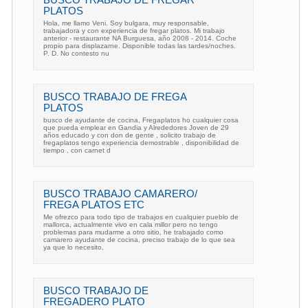
PLATOS
Hola, me llamo Veni. Soy bulgara, muy responsable,
trabajadora y con experiencia de fregar platos. Mi trabajo
anterior - restaurante NA Burguesa, año 2008 - 2014. Coche
propio para displazarne. Disponible todas las tardes/noches.
P. D. No contesto nu
BUSCO TRABAJO DE FREGA
PLATOS
busco de ayudante de cocina, Fregaplatos ho cualquier cosa
que pueda emplear en Gandia y Alrededores Joven de 29
años educado y con don de gente , solicito trabajo de
fregaplatos tengo experiencia demostrable , disponibilidad de
tiempo , con carnet d
BUSCO TRABAJO CAMARERO/
FREGA PLATOS ETC
Me ofrezco para todo tipo de trabajos en cualquier pueblo de
mallorca, actualmente vivo en cala millor pero no tengo
problemas para mudarme a otro sitio, he trabajado como
camarero ayudante de cocina, preciso trabajo de lo que sea
ya que lo necesito,
BUSCO TRABAJO DE
FREGADERO PLATO