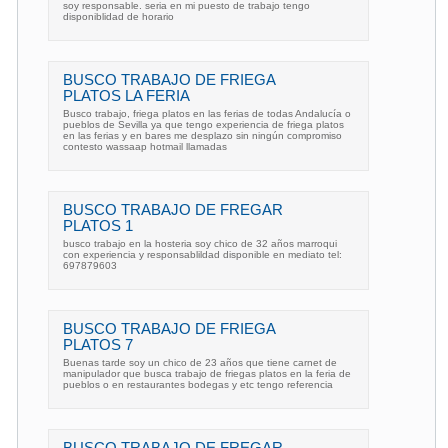
soy responsable. seria en mi puesto de trabajo tengo
disponiblidad de horario
BUSCO TRABAJO DE FRIEGA
PLATOS LA FERIA
Busco trabajo, friega platos en las ferias de todas Andalucía o
pueblos de Sevilla ya que tengo experiencia de friega platos
en las ferias y en bares me desplazo sin ningún compromiso
contesto wassaap hotmail llamadas
BUSCO TRABAJO DE FREGAR
PLATOS 1
busco trabajo en la hosteria soy chico de 32 años marroqui
con experiencia y responsablildad disponible en mediato tel:
697879603
BUSCO TRABAJO DE FRIEGA
PLATOS 7
Buenas tarde soy un chico de 23 años que tiene carnet de
manipulador que busca trabajo de friegas platos en la feria de
pueblos o en restaurantes bodegas y etc tengo referencia
BUSCO TRABAJO DE FREGAR