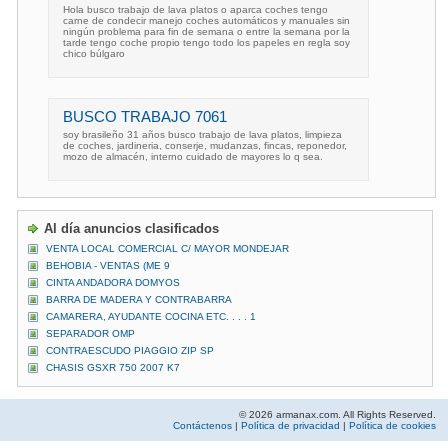
Hola busco trabajo de lava platos o aparca coches tengo
carne de condecir manejo coches automáticos y manuales sin
ningún problema para fin de semana o entre la semana por la
tarde tengo coche propio tengo todo los papeles en regla soy
chico búlgaro
BUSCO TRABAJO 7061
soy brasileño 31 años busco trabajo de lava platos, limpieza
de coches, jardineria, conserje, mudanzas, fincas, reponedor,
mozo de almacén, interno cuidado de mayores lo q sea.
Al día anuncios clasificados
VENTA LOCAL COMERCIAL C/ MAYOR MONDEJAR
BEHOBIA - VENTAS (ME 9
CINTA ANDADORA DOMYOS
BARRA DE MADERA Y CONTRABARRA
CAMARERA, AYUDANTE COCINA ETC. . . . 1
SEPARADOR OMP
CONTRAESCUDO PIAGGIO ZIP SP
CHASIS GSXR 750 2007 K7
© 2026 armanax.com. All Rights Reserved.
Contáctenos
|
Política de privacidad
|
Política de cookies