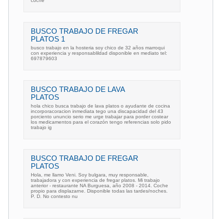
coche
BUSCO TRABAJO DE FREGAR
PLATOS 1
busco trabajo en la hosteria soy chico de 32 años marroqui
con experiencia y responsablildad disponible en mediato tel:
697879603
BUSCO TRABAJO DE LAVA
PLATOS
hola chico busca trabajo de lava platos o ayudante de cocina
incorporacoracion inmediata tego una discapacidad del 43
porciento ununcio serio me urge trabajar para porder costear
los medicamentos para el corazón tengo referencias solo pido
trabajo ig
BUSCO TRABAJO DE FREGAR
PLATOS
Hola, me llamo Veni. Soy bulgara, muy responsable,
trabajadora y con experiencia de fregar platos. Mi trabajo
anterior - restaurante NA Burguesa, año 2008 - 2014. Coche
propio para displazarne. Disponible todas las tardes/noches.
P. D. No contesto nu