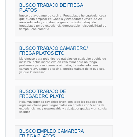
BUSCO TRABAJO DE FREGA
PLATOS
busco de ayudante de cocina, Fregaplatos ho cualquier cosa
que pueda emplear en Gandia y Alrededores Joven de 29
años educado y con don de gente , solicito trabajo de
fregaplatos tengo experiencia demostrable , disponibilidad de
tiempo , con carnet d
BUSCO TRABAJO CAMARERO/
FREGA PLATOS ETC
Me ofrezco para todo tipo de trabajos en cualquier pueblo de
mallorca, actualmente vivo en cala millor pero no tengo
problemas para mudarme a otro sitio, he trabajado como
camarero ayudante de cocina, preciso trabajo de lo que sea
ya que lo necesito,
BUSCO TRABAJO DE
FREGADERO PLATO
Hola muy buenas soy chico joven con todo los papeles en
regla me ofrece para fregar platos en hoteles con 5 años de
experiencia, muy responsable y trabajador gracias y un cordial
saludos
BUSCO EMPLEO CAMARERA
FRIEGA PLATOS