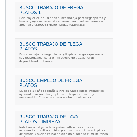
BUSCO TRABAJO DE FREGA
PLATOS 1
Hola soy chico de 18 años busco trabajo para fregar platos y
limieza y ayudar personal de cocina con. muchas ganas de
aprendir 642265983 disponibilidad total gracis .
BUSCO TRABAJO DE FLEGA
PLATOS
Busco trabajo de frega platos. y limpieza tengo experiencia
soy responsable. seria en mi puesto de trabajo tengo
disponiblidad de horario
BUSCO EMPLEÓ DE FRIEGA
PLATOS
Mujer de 34 años española vivo en Calpe busco trabajar de
ayudante cocina o friega platos. . . limpieza. . sería y
responsable. Contactar correo telefono o whassaa
BUSCO TRABAJO DE LAVA
PLATOS. LIMPIEZA
hola busco trabjo de lava platos . office tres años de
experencia en office tambien para ayudar cocineros limpieza
de cristale y suelos es por horas exta o jornada cumplita tengo