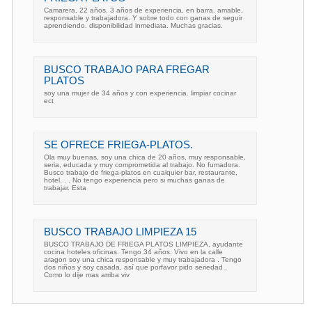
Camarera, 22 años. 3 años de experiencia, en barra. amable,
responsable y trabajadora. Y sobre todo con ganas de seguir
aprendiendo. disponibilidad inmediata. Muchas gracias.
BUSCO TRABAJO PARA FREGAR
PLATOS
soy una mujer de 34 años y con experiencia. limpiar cocinar
ect
SE OFRECE FRIEGA-PLATOS.
Ola muy buenas, soy una chica de 20 años, muy responsable,
seria, educada y muy comprometida al trabajo. No fumadora.
Busco trabajo de friega-platos en cualquier bar, restaurante,
hotel. . . No tengo experiencia pero si muchas ganas de
trabajar. Esta
BUSCO TRABAJO LIMPIEZA 15
BUSCO TRABAJO DE FRIEGA PLATOS LIMPIEZA, ayudante
cocina hoteles oficinas. Tengo 34 años. Vivo en la calle
aragon soy una chica responsable y muy trabajadora . Tengo
dos niños y soy casada, así que porfavor pido seriedad .
Como lo dije mas arriba viv