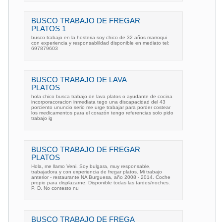
BUSCO TRABAJO DE FREGAR
PLATOS 1
busco trabajo en la hosteria soy chico de 32 años marroqui
con experiencia y responsablildad disponible en mediato tel:
697879603
BUSCO TRABAJO DE LAVA
PLATOS
hola chico busca trabajo de lava platos o ayudante de cocina
incorporacoracion inmediata tego una discapacidad del 43
porciento ununcio serio me urge trabajar para porder costear
los medicamentos para el corazón tengo referencias solo pido
trabajo ig
BUSCO TRABAJO DE FREGAR
PLATOS
Hola, me llamo Veni. Soy bulgara, muy responsable,
trabajadora y con experiencia de fregar platos. Mi trabajo
anterior - restaurante NA Burguesa, año 2008 - 2014. Coche
propio para displazarne. Disponible todas las tardes/noches.
P. D. No contesto nu
BUSCO TRABAJO DE FREGA