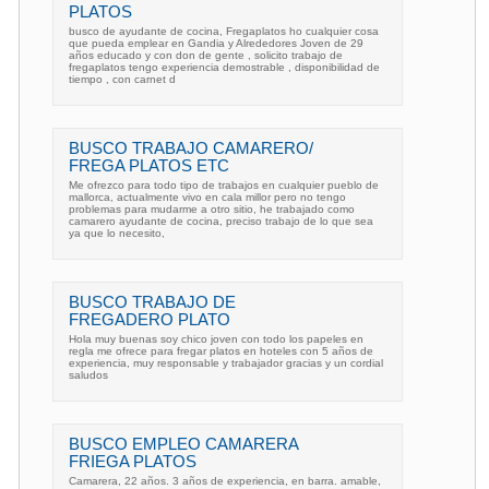
PLATOS
busco de ayudante de cocina, Fregaplatos ho cualquier cosa
que pueda emplear en Gandia y Alrededores Joven de 29
años educado y con don de gente , solicito trabajo de
fregaplatos tengo experiencia demostrable , disponibilidad de
tiempo , con carnet d
BUSCO TRABAJO CAMARERO/
FREGA PLATOS ETC
Me ofrezco para todo tipo de trabajos en cualquier pueblo de
mallorca, actualmente vivo en cala millor pero no tengo
problemas para mudarme a otro sitio, he trabajado como
camarero ayudante de cocina, preciso trabajo de lo que sea
ya que lo necesito,
BUSCO TRABAJO DE
FREGADERO PLATO
Hola muy buenas soy chico joven con todo los papeles en
regla me ofrece para fregar platos en hoteles con 5 años de
experiencia, muy responsable y trabajador gracias y un cordial
saludos
BUSCO EMPLEO CAMARERA
FRIEGA PLATOS
Camarera, 22 años. 3 años de experiencia, en barra. amable,