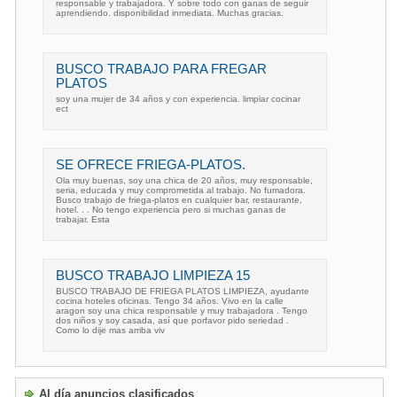
responsable y trabajadora. Y sobre todo con ganas de seguir
aprendiendo. disponibilidad inmediata. Muchas gracias.
BUSCO TRABAJO PARA FREGAR
PLATOS
soy una mujer de 34 años y con experiencia. limpiar cocinar
ect
SE OFRECE FRIEGA-PLATOS.
Ola muy buenas, soy una chica de 20 años, muy responsable,
seria, educada y muy comprometida al trabajo. No fumadora.
Busco trabajo de friega-platos en cualquier bar, restaurante,
hotel. . . No tengo experiencia pero si muchas ganas de
trabajar. Esta
BUSCO TRABAJO LIMPIEZA 15
BUSCO TRABAJO DE FRIEGA PLATOS LIMPIEZA, ayudante
cocina hoteles oficinas. Tengo 34 años. Vivo en la calle
aragon soy una chica responsable y muy trabajadora . Tengo
dos niños y soy casada, así que porfavor pido seriedad .
Como lo dije mas arriba viv
Al día anuncios clasificados