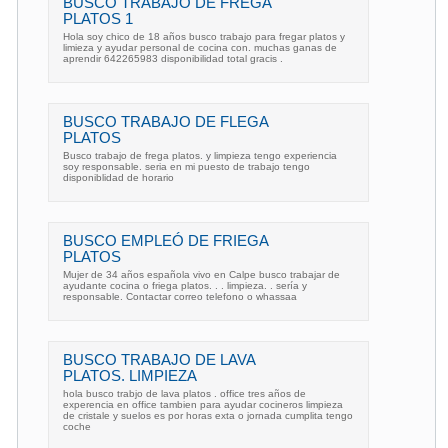
BUSCO TRABAJO DE FREGA
PLATOS 1
Hola soy chico de 18 años busco trabajo para fregar platos y
limieza y ayudar personal de cocina con. muchas ganas de
aprendir 642265983 disponibilidad total gracis .
BUSCO TRABAJO DE FLEGA
PLATOS
Busco trabajo de frega platos. y limpieza tengo experiencia
soy responsable. seria en mi puesto de trabajo tengo
disponiblidad de horario
BUSCO EMPLEÓ DE FRIEGA
PLATOS
Mujer de 34 años española vivo en Calpe busco trabajar de
ayudante cocina o friega platos. . . limpieza. . sería y
responsable. Contactar correo telefono o whassaa
BUSCO TRABAJO DE LAVA
PLATOS. LIMPIEZA
hola busco trabjo de lava platos . office tres años de
experencia en office tambien para ayudar cocineros limpieza
de cristale y suelos es por horas exta o jornada cumplita tengo
coche