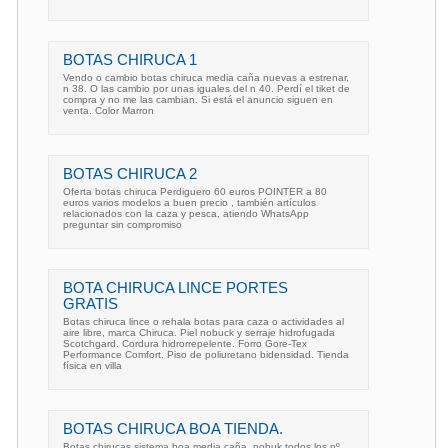
BOTAS CHIRUCA 1
Vendo o cambio botas chiruca media caña nuevas a estrenar,
n 38. O las cambio por unas iguales del n 40. Perdí el tiket de
compra y no me las cambian. Si está el anuncio siguen en
venta. Color Marron
BOTAS CHIRUCA 2
Oferta botas chiruca Perdiguero 60 euros POINTER a 80
euros varios modelos a buen precio , también artículos
relacionados con la caza y pesca, atiendo WhatsApp
preguntar sin compromiso
BOTA CHIRUCA LINCE PORTES
GRATIS
Botas chiruca lince o rehala botas para caza o actividades al
aire libre, marca Chiruca. Piel nobuck y serraje hidrofugada
Scotchgard. Cordura hidrorrepelente. Forro Gore-Tex
Performance Comfort. Piso de poliuretano bidensidad. Tienda
física en villa
BOTAS CHIRUCA BOA TIENDA.
Botas chirucas sistema boa media caña, nobuk todos los nº,