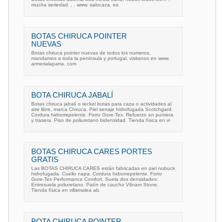
mucha seriedad. . . www. salocaza. es
BOTAS CHIRUCA POINTER
NUEVAS
Botas chiruca pointer nuevas de todos los numeros,
mandamos a toda la peninsula y portugal, visitanos en www.
armerialaparra. com
BOTA CHIRUCA JABALÍ
Botas chiruca jabalí o teckel botas para caza o actividades al
aire libre, marca Chiruca. Piel serraje hidrofugada Scotchgard.
Cordura hidrorrepelente. Forro Gore-Tex. Refuerzo en puntera
y trasera. Piso de poliuretano bidensidad. Tienda física en vi
BOTAS CHIRUCA CARES PORTES
GRATIS
Las BOTAS CHIRUCA CARES están fabricadas en piel nobuck
hidrofugada. Cuello napa. Cordura hidrorrepelente. Forro
Gore-Tex Performance Comfort. Suela dos densidades:
Entresuela poliuretano. Patín de caucho Vibram Stone.
Tienda física en villamalea ab.
BOTA CHIRUCA POINTER