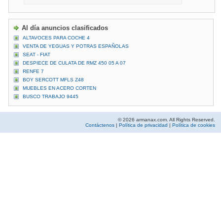
Al día anuncios clasificados
ALTAVOCES PARA COCHE 4
VENTA DE YEGUAS Y POTRAS ESPAÑOLAS
SEAT - FIAT
DESPIECE DE CULATA DE RMZ 450 05 A 07
RENFE 7
BOY SERCOTT MFLS Z48
MUEBLES EN ACERO CORTEN
BUSCO TRABAJO 9445
© 2026 armanax.com. All Rights Reserved.
Contáctenos
|
Política de privacidad
|
Política de cookies