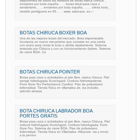
disponemos de todos los modelos de botas marca chiruca .
enviamos por toda españa. . . . botas ideal para caza o
senderismo. . . . enviamos por toda españa. . . . . oferta bota. .
modelo perdiguera en 65. . . . www. salocaza. es----
BOTAS CHIRUCA BOXER BOA
Una de las mejores botas del mercado. Bota impermeable.
Incorpora un nuevo mecanismo que consiste en una rueda
con acero para cerrar la bota o abrirla rápidamente. Sistema
testeado por Chiruca y con un funcionamiento óptimo. Sistema
de cierre BOA. Ca
BOTAS CHIRUCA POINTER
Botas para caza o actividades al aire libre, marca chiruca. Piel
serraje hidrofugada Scotchgard. Cordura hidrorrepelente.
Forro Gore-Tex Performance Comfort. Piso de poliuretano
bidensidad. Tienda física en villamalea ab. iva incluido.
atiendo whatsa
BOTA CHIRUCA LABRADOR BOA
PORTES GRATIS
Botas para caza o actividades al aire libre, marca Chiruca. Piel
nobuck hidrofugada Scotchgard. Cordura hidrofugada. Forro
Gore-Tex. Sistema de cierre BOA. Piso de poliuretano
bidensidad. Tienda física en Villamalea -Albacete. iva y envío
a la peníns