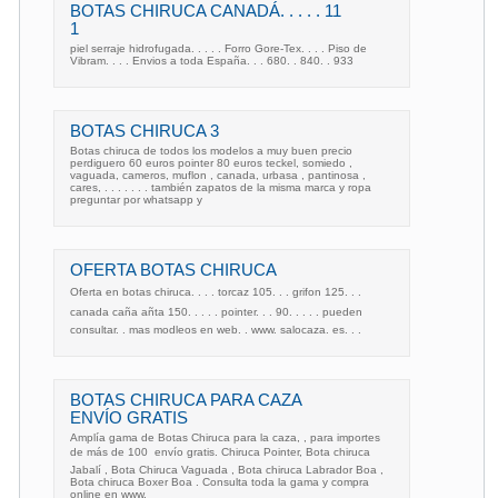
BOTAS CHIRUCA CANADÁ. . . . . 11
1
piel serraje hidrofugada. . . . . Forro Gore-Tex. . . . Piso de
Vibram. . . . Envios a toda España. . . 680. . 840. . 933
BOTAS CHIRUCA 3
Botas chiruca de todos los modelos a muy buen precio
perdiguero 60 euros pointer 80 euros teckel, somiedo ,
vaguada, cameros, muflon , canada, urbasa , pantinosa ,
cares, . . . . . . . también zapatos de la misma marca y ropa
preguntar por whatsapp y
OFERTA BOTAS CHIRUCA
Oferta en botas chiruca. . . . torcaz 105. . . grifon 125. . .
canada caña añta 150. . . . . pointer. . . 90. . . . . pueden
consultar. . mas modleos en web. . www. salocaza. es. . .
BOTAS CHIRUCA PARA CAZA
ENVÍO GRATIS
Amplía gama de Botas Chiruca para la caza, , para importes
de más de 100  envío gratis. Chiruca Pointer, Bota chiruca
Jabalí , Bota Chiruca Vaguada , Bota chiruca Labrador Boa ,
Bota chiruca Boxer Boa . Consulta toda la gama y compra
online en www.