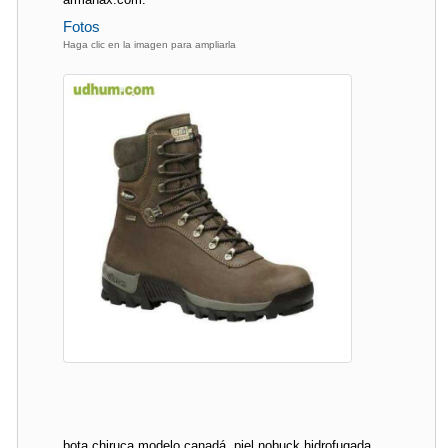
Fotos
Haga clic en la imagen para ampliarla
bota chiruca modelo canadá. piel nobuck hidrofugada.