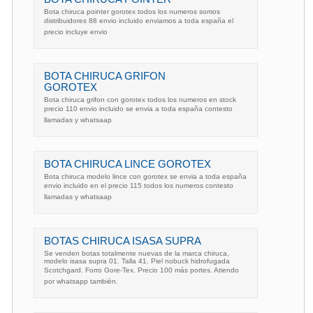
Bota chiruca pointer gorotex todos los numeros somos
distribuidores 88 envio incluido enviamos a toda españa el
precio incluye envio
BOTA CHIRUCA GRIFON
GOROTEX
Bota chiruca grifon con gorotex todos los numeros en stock
precio 110 envio incluido se envia a toda españa contesto
llamadas y whatsaap
BOTA CHIRUCA LINCE GOROTEX
Bota chiruca modelo lince con gorotex se envia a toda españa
envio incluido en el precio 115 todos los numeros contesto
llamadas y whatsaap
BOTAS CHIRUCA ISASA SUPRA
Se venden botas totalmente nuevas de la marca chiruca,
modelo isasa supra 01. Talla 41. Piel nobuck hidrofugada
Scotchgard. Forro Gore-Tex. Precio 100 más portes. Atiendo
por whatsapp también.