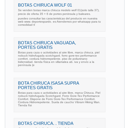
BOTAS CHIRUCA WOLF 01
Se venden botas marca chiruca modelo wolf 01(solo talla 37),
precio de oferta 35 + 6 de portes peninsula y baleares.
puedes consultar las caracteristicas del producto en nuestra
web www. deportespardo. es Atendemos por whatsapp para tu
comodidad tl
BOTAS CHIRUCA VAGUADA,
PORTES GRATIS
Botas para caza o actividades al aire libre, marca chiruca. piel
nobuck hidrofugada scotchgard. forro gore-tex performance
comfort. cordura hidrorrepelente. piso de poliuretano
bidensidad. tienda física en villamalea ab. iva y envío a la
península (e
BOTA CHIRUCA ISASA SUPRA
PORTES GRATIS
Botas para caza o actividades al aire libre, marca Chiruca. Piel
nobuck hidrofugada Scotchgard. Forro Gore-Tex Performance
Comfort. Dispone de Forro Gore-Tex Performance Comfort.
Cordura Hidrorrepelente. Suela de caucho Vibram Hiking Man.
Tienda físi
BOTAS CHIRUCA. . TIENDA