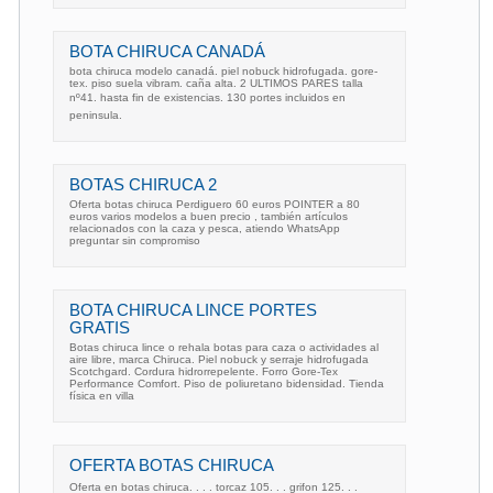
BOTA CHIRUCA CANADÁ
bota chiruca modelo canadá. piel nobuck hidrofugada. gore-
tex. piso suela vibram. caña alta. 2 ULTIMOS PARES talla
nº41. hasta fin de existencias. 130 portes incluidos en
peninsula.
BOTAS CHIRUCA 2
Oferta botas chiruca Perdiguero 60 euros POINTER a 80
euros varios modelos a buen precio , también artículos
relacionados con la caza y pesca, atiendo WhatsApp
preguntar sin compromiso
BOTA CHIRUCA LINCE PORTES
GRATIS
Botas chiruca lince o rehala botas para caza o actividades al
aire libre, marca Chiruca. Piel nobuck y serraje hidrofugada
Scotchgard. Cordura hidrorrepelente. Forro Gore-Tex
Performance Comfort. Piso de poliuretano bidensidad. Tienda
física en villa
OFERTA BOTAS CHIRUCA
Oferta en botas chiruca. . . . torcaz 105. . . grifon 125. . .