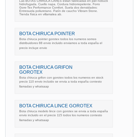
Las BOTAS CHIRUCA CARES están fabricadas en piel nobuck
hidrofugada. Cuello napa. Cordura hidrorrepelente. Forro
Gore-Tex Performance Comfort. Suela dos densidades:
Entresuela poliuretano. Patín de caucho Vibram Stone.
Tienda física en villamalea ab.
BOTA CHIRUCA POINTER
Bota chiruca pointer gorotex todos los numeros somos
distribuidores 88 envio incluido enviamos a toda españa el
precio incluye envio
BOTA CHIRUCA GRIFON
GOROTEX
Bota chiruca grifon con gorotex todos los numeros en stock
precio 110 envio incluido se envia a toda españa contesto
llamadas y whatsaap
BOTA CHIRUCA LINCE GOROTEX
Bota chiruca modelo lince con gorotex se envia a toda españa
envio incluido en el precio 115 todos los numeros contesto
llamadas y whatsaap