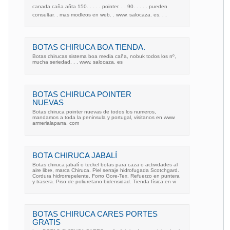
canada caña añta 150. . . . . pointer. . . 90. . . . . pueden
consultar. . mas modleos en web. . www. salocaza. es. . .
BOTAS CHIRUCA BOA TIENDA.
Botas chirucas sistema boa media caña, nobuk todos los nº,
mucha seriedad. . . www. salocaza. es
BOTAS CHIRUCA POINTER
NUEVAS
Botas chiruca pointer nuevas de todos los numeros,
mandamos a toda la peninsula y portugal, visitanos en www.
armerialaparra. com
BOTA CHIRUCA JABALÍ
Botas chiruca jabalí o teckel botas para caza o actividades al
aire libre, marca Chiruca. Piel serraje hidrofugada Scotchgard.
Cordura hidrorrepelente. Forro Gore-Tex. Refuerzo en puntera
y trasera. Piso de poliuretano bidensidad. Tienda física en vi
BOTAS CHIRUCA CARES PORTES
GRATIS