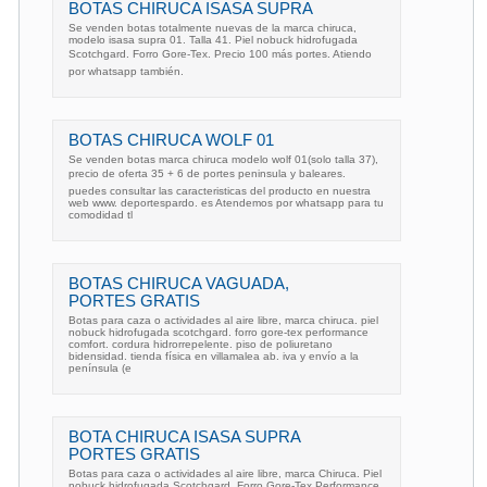
BOTAS CHIRUCA ISASA SUPRA
Se venden botas totalmente nuevas de la marca chiruca,
modelo isasa supra 01. Talla 41. Piel nobuck hidrofugada
Scotchgard. Forro Gore-Tex. Precio 100 más portes. Atiendo
por whatsapp también.
BOTAS CHIRUCA WOLF 01
Se venden botas marca chiruca modelo wolf 01(solo talla 37),
precio de oferta 35 + 6 de portes peninsula y baleares.
puedes consultar las caracteristicas del producto en nuestra
web www. deportespardo. es Atendemos por whatsapp para tu
comodidad tl
BOTAS CHIRUCA VAGUADA,
PORTES GRATIS
Botas para caza o actividades al aire libre, marca chiruca. piel
nobuck hidrofugada scotchgard. forro gore-tex performance
comfort. cordura hidrorrepelente. piso de poliuretano
bidensidad. tienda física en villamalea ab. iva y envío a la
península (e
BOTA CHIRUCA ISASA SUPRA
PORTES GRATIS
Botas para caza o actividades al aire libre, marca Chiruca. Piel
nobuck hidrofugada Scotchgard. Forro Gore-Tex Performance