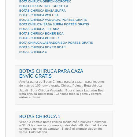
BOTA CHIRUCA GRIFON GOROTEX
BOTA CHIRUCA LINCE GOROTEX
BOTAS CHIRUCA ISASA SUPRA
BOTAS CHIRUCA WOLF 01
BOTAS CHIRUCA VAGUADA, PORTES GRATIS
BOTA CHIRUCA ISASA SUPRA PORTES GRATIS
BOTAS CHIRUCA. . TIENDA
BOTAS CHIRUCA BOXER BOA
BOTAS CHIRUCA POINTER
BOTA CHIRUCA LABRADOR BOA PORTES GRATIS
BOTAS CHIRUCA BOXER BOA 1
BOTAS CHIRUCA 4
BOTAS CHIRUCA PARA CAZA
ENVÍO GRATIS
Amplía gama de Botas Chiruca para la caza, , para importes
de más de 100  envío gratis. Chiruca Pointer, Bota chiruca
Jabalí , Bota Chiruca Vaguada , Bota chiruca Labrador Boa ,
Bota chiruca Boxer Boa . Consulta toda la gama y compra
online en www.
BOTAS CHIRUCA 1
Vendo o cambio botas chiruca media caña nuevas a estrenar,
n 38. O las cambio por unas iguales del n 40. Perdí el tiket de
compra y no me las cambian. Si está el anuncio siguen en
venta. Color Marron