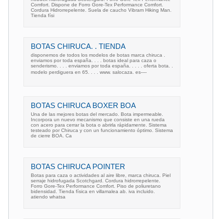
Comfort. Dispone de Forro Gore-Tex Performance Comfort.
Cordura Hidrorrepelente. Suela de caucho Vibram Hiking Man.
Tienda físi
BOTAS CHIRUCA. . TIENDA
disponemos de todos los modelos de botas marca chiruca .
enviamos por toda españa. . . . botas ideal para caza o
senderismo. . . . enviamos por toda españa. . . . . oferta bota. .
modelo perdiguera en 65. . . . www. salocaza. es----
BOTAS CHIRUCA BOXER BOA
Una de las mejores botas del mercado. Bota impermeable.
Incorpora un nuevo mecanismo que consiste en una rueda
con acero para cerrar la bota o abrirla rápidamente. Sistema
testeado por Chiruca y con un funcionamiento óptimo. Sistema
de cierre BOA. Ca
BOTAS CHIRUCA POINTER
Botas para caza o actividades al aire libre, marca chiruca. Piel
serraje hidrofugada Scotchgard. Cordura hidrorrepelente.
Forro Gore-Tex Performance Comfort. Piso de poliuretano
bidensidad. Tienda física en villamalea ab. iva incluido.
atiendo whatsa