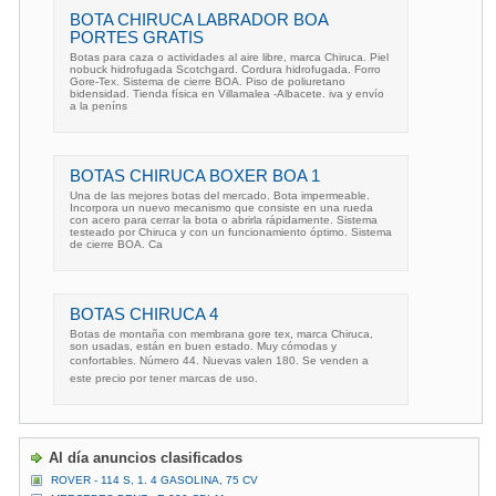
BOTA CHIRUCA LABRADOR BOA
PORTES GRATIS
Botas para caza o actividades al aire libre, marca Chiruca. Piel
nobuck hidrofugada Scotchgard. Cordura hidrofugada. Forro
Gore-Tex. Sistema de cierre BOA. Piso de poliuretano
bidensidad. Tienda física en Villamalea -Albacete. iva y envío
a la peníns
BOTAS CHIRUCA BOXER BOA 1
Una de las mejores botas del mercado. Bota impermeable.
Incorpora un nuevo mecanismo que consiste en una rueda
con acero para cerrar la bota o abrirla rápidamente. Sistema
testeado por Chiruca y con un funcionamiento óptimo. Sistema
de cierre BOA. Ca
BOTAS CHIRUCA 4
Botas de montaña con membrana gore tex, marca Chiruca,
son usadas, están en buen estado. Muy cómodas y
confortables. Número 44. Nuevas valen 180. Se venden a
este precio por tener marcas de uso.
Al día anuncios clasificados
ROVER - 114 S, 1. 4 GASOLINA, 75 CV