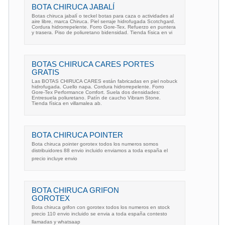
BOTA CHIRUCA JABALÍ
Botas chiruca jabalí o teckel botas para caza o actividades al
aire libre, marca Chiruca. Piel serraje hidrofugada Scotchgard.
Cordura hidrorrepelente. Forro Gore-Tex. Refuerzo en puntera
y trasera. Piso de poliuretano bidensidad. Tienda física en vi
BOTAS CHIRUCA CARES PORTES
GRATIS
Las BOTAS CHIRUCA CARES están fabricadas en piel nobuck
hidrofugada. Cuello napa. Cordura hidrorrepelente. Forro
Gore-Tex Performance Comfort. Suela dos densidades:
Entresuela poliuretano. Patín de caucho Vibram Stone.
Tienda física en villamalea ab.
BOTA CHIRUCA POINTER
Bota chiruca pointer gorotex todos los numeros somos
distribuidores 88 envio incluido enviamos a toda españa el
precio incluye envio
BOTA CHIRUCA GRIFON
GOROTEX
Bota chiruca grifon con gorotex todos los numeros en stock
precio 110 envio incluido se envia a toda españa contesto
llamadas y whatsaap