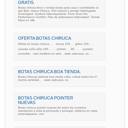
GRATIS
Botas chiruca lince o rehala botas para caza o actividades al
aire libre, marca Chiruca. Piel nobuck y serraje hidrofugada
Scotchgard. Cordura hidrorrepelente. Forro Gore-Tex
Performance Comfort. Piso de poliuretano bidensidad. Tienda
física en villa
OFERTA BOTAS CHIRUCA
Oferta en botas chiruca. . . . torcaz 105. . . grifon 125. . .
canada caña añta 150. . . . . pointer. . . 90. . . . . pueden
consultar. . mas modleos en web. . www. salocaza. es. . .
BOTAS CHIRUCA BOA TIENDA.
Botas chirucas sistema boa media caña, nobuk todos los nº,
mucha seriedad. . . www. salocaza. es
BOTAS CHIRUCA POINTER
NUEVAS
Botas chiruca pointer nuevas de todos los numeros,
mandamos a toda la peninsula y portugal, visitanos en www.
armerialaparra. com