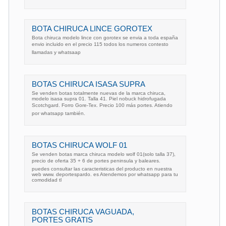
BOTA CHIRUCA LINCE GOROTEX
Bota chiruca modelo lince con gorotex se envia a toda españa
envio incluido en el precio 115 todos los numeros contesto
llamadas y whatsaap
BOTAS CHIRUCA ISASA SUPRA
Se venden botas totalmente nuevas de la marca chiruca,
modelo isasa supra 01. Talla 41. Piel nobuck hidrofugada
Scotchgard. Forro Gore-Tex. Precio 100 más portes. Atiendo
por whatsapp también.
BOTAS CHIRUCA WOLF 01
Se venden botas marca chiruca modelo wolf 01(solo talla 37),
precio de oferta 35 + 6 de portes peninsula y baleares.
puedes consultar las caracteristicas del producto en nuestra
web www. deportespardo. es Atendemos por whatsapp para tu
comodidad tl
BOTAS CHIRUCA VAGUADA,
PORTES GRATIS