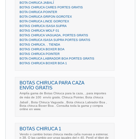
BOTA CHIRUCA JABALÍ
BOTAS CHIRUCA CARES PORTES GRATIS
BOTA CHIRUCA POINTER
BOTA CHIRUCA GRIFON GOROTEX
BOTA CHIRUCA LINCE GOROTEX
BOTAS CHIRUCA ISASA SUPRA
BOTAS CHIRUCA WOLF 01
BOTAS CHIRUCA VAGUADA, PORTES GRATIS
BOTA CHIRUCA ISASA SUPRA PORTES GRATIS
BOTAS CHIRUCA. . TIENDA
BOTAS CHIRUCA BOXER BOA
BOTAS CHIRUCA POINTER
BOTA CHIRUCA LABRADOR BOA PORTES GRATIS
BOTAS CHIRUCA BOXER BOA 1
BOTAS CHIRUCA PARA CAZA
ENVÍO GRATIS
Amplía gama de Botas Chiruca para la caza, , para importes
de más de 100  envío gratis. Chiruca Pointer, Bota chiruca
Jabalí , Bota Chiruca Vaguada , Bota chiruca Labrador Boa ,
Bota chiruca Boxer Boa . Consulta toda la gama y compra
online en www.
BOTAS CHIRUCA 1
Vendo o cambio botas chiruca media caña nuevas a estrenar,
n 38. O las cambio por unas iguales del n 40. Perdí el tiket de