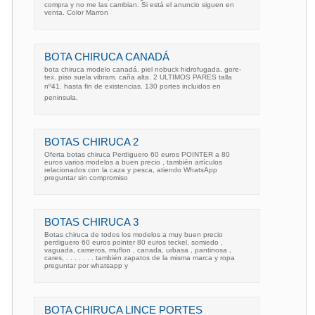
compra y no me las cambian. Si está el anuncio siguen en
venta. Color Marron
BOTA CHIRUCA CANADÁ
bota chiruca modelo canadá. piel nobuck hidrofugada. gore-
tex. piso suela vibram. caña alta. 2 ULTIMOS PARES talla
nº41. hasta fin de existencias. 130 portes incluidos en
peninsula.
BOTAS CHIRUCA 2
Oferta botas chiruca Perdiguero 60 euros POINTER a 80
euros varios modelos a buen precio , también artículos
relacionados con la caza y pesca, atiendo WhatsApp
preguntar sin compromiso
BOTAS CHIRUCA 3
Botas chiruca de todos los modelos a muy buen precio
perdiguero 60 euros pointer 80 euros teckel, somiedo ,
vaguada, cameros, muflon , canada, urbasa , pantinosa ,
cares, . . . . . . . también zapatos de la misma marca y ropa
preguntar por whatsapp y
BOTA CHIRUCA LINCE PORTES