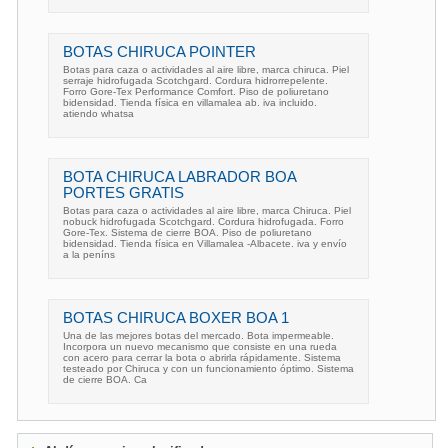
BOTAS CHIRUCA POINTER
Botas para caza o actividades al aire libre, marca chiruca. Piel
serraje hidrofugada Scotchgard. Cordura hidrorrepelente.
Forro Gore-Tex Performance Comfort. Piso de poliuretano
bidensidad. Tienda física en villamalea ab. iva incluido.
atiendo whatsa
BOTA CHIRUCA LABRADOR BOA
PORTES GRATIS
Botas para caza o actividades al aire libre, marca Chiruca. Piel
nobuck hidrofugada Scotchgard. Cordura hidrofugada. Forro
Gore-Tex. Sistema de cierre BOA. Piso de poliuretano
bidensidad. Tienda física en Villamalea -Albacete. iva y envío
a la peníns
BOTAS CHIRUCA BOXER BOA 1
Una de las mejores botas del mercado. Bota impermeable.
Incorpora un nuevo mecanismo que consiste en una rueda
con acero para cerrar la bota o abrirla rápidamente. Sistema
testeado por Chiruca y con un funcionamiento óptimo. Sistema
de cierre BOA. Ca