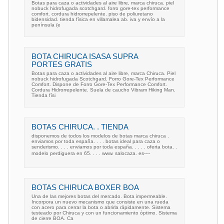
Botas para caza o actividades al aire libre, marca chiruca. piel
nobuck hidrofugada scotchgard. forro gore-tex performance
comfort. cordura hidrorrepelente. piso de poliuretano
bidensidad. tienda física en villamalea ab. iva y envío a la
península (e
BOTA CHIRUCA ISASA SUPRA
PORTES GRATIS
Botas para caza o actividades al aire libre, marca Chiruca. Piel
nobuck hidrofugada Scotchgard. Forro Gore-Tex Performance
Comfort. Dispone de Forro Gore-Tex Performance Comfort.
Cordura Hidrorrepelente. Suela de caucho Vibram Hiking Man.
Tienda físi
BOTAS CHIRUCA. . TIENDA
disponemos de todos los modelos de botas marca chiruca .
enviamos por toda españa. . . . botas ideal para caza o
senderismo. . . . enviamos por toda españa. . . . . oferta bota. .
modelo perdiguera en 65. . . . www. salocaza. es----
BOTAS CHIRUCA BOXER BOA
Una de las mejores botas del mercado. Bota impermeable.
Incorpora un nuevo mecanismo que consiste en una rueda
con acero para cerrar la bota o abrirla rápidamente. Sistema
testeado por Chiruca y con un funcionamiento óptimo. Sistema
de cierre BOA. Ca