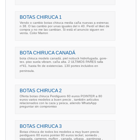
BOTAS CHIRUCA 1
Vendo o cambio botas chiruca media caña nuevas a estrenar,
n 38. O las cambio por unas iguales del n 40. Perdí el tiket de
compra y no me las cambian. Si está el anuncio siguen en
venta. Color Marron
BOTA CHIRUCA CANADÁ
bota chiruca modelo canadá. piel nobuck hidrofugada. gore-
tex. piso suela vibram. caña alta. 2 ULTIMOS PARES talla
nº41. hasta fin de existencias. 130 portes incluidos en
peninsula.
BOTAS CHIRUCA 2
Oferta botas chiruca Perdiguero 60 euros POINTER a 80
euros varios modelos a buen precio , también artículos
relacionados con la caza y pesca, atiendo WhatsApp
preguntar sin compromiso
BOTAS CHIRUCA 3
Botas chiruca de todos los modelos a muy buen precio
perdiguero 60 euros pointer 80 euros teckel, somiedo ,
vaguada, cameros, muflon , canada, urbasa , pantinosa ,