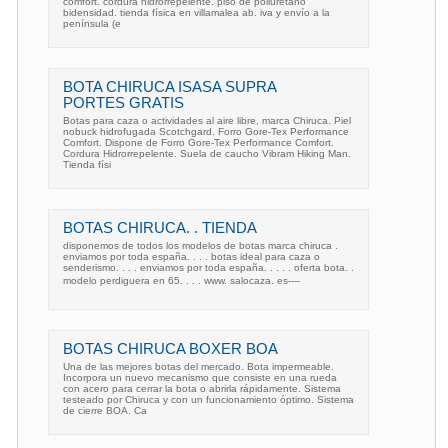
comfort. cordura hidrorrepelente. piso de poliuretano
bidensidad. tienda física en villamalea ab. iva y envío a la
península (e
BOTA CHIRUCA ISASA SUPRA
PORTES GRATIS
Botas para caza o actividades al aire libre, marca Chiruca. Piel
nobuck hidrofugada Scotchgard. Forro Gore-Tex Performance
Comfort. Dispone de Forro Gore-Tex Performance Comfort.
Cordura Hidrorrepelente. Suela de caucho Vibram Hiking Man.
Tienda físi
BOTAS CHIRUCA. . TIENDA
disponemos de todos los modelos de botas marca chiruca .
enviamos por toda españa. . . . botas ideal para caza o
senderismo. . . . enviamos por toda españa. . . . . oferta bota. .
modelo perdiguera en 65. . . . www. salocaza. es----
BOTAS CHIRUCA BOXER BOA
Una de las mejores botas del mercado. Bota impermeable.
Incorpora un nuevo mecanismo que consiste en una rueda
con acero para cerrar la bota o abrirla rápidamente. Sistema
testeado por Chiruca y con un funcionamiento óptimo. Sistema
de cierre BOA. Ca