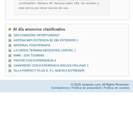
confortables. Número 44. Nuevas valen 180. Se venden a
este precio por tener marcas de uso.
Al día anuncios clasificados
SIN COMISIÓN! OPORTUNIDAD!
ANTENA WIFI POTENCIA 80 DBI EXTERIOR 1
MATERIAL FISIOTERAPIA
LA CRISIS TERMINA NECESITAS CAPITAL 1
BMW - 320I TOURING
PINTOR CON EXPERIENCIA 4
CAMARERO CON EXPERIENCIA INGLES-ITALIANO 1
OLLA PERFECT PLUS 8, 5 L NUEVA A ESTRENAR
© 2026 armanax.com. All Rights Reserved.
Contáctenos
|
Política de privacidad
|
Política de cookies