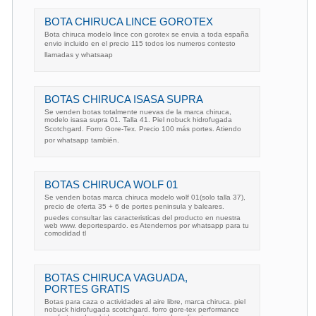
BOTA CHIRUCA LINCE GOROTEX
Bota chiruca modelo lince con gorotex se envia a toda españa
envio incluido en el precio 115 todos los numeros contesto
llamadas y whatsaap
BOTAS CHIRUCA ISASA SUPRA
Se venden botas totalmente nuevas de la marca chiruca,
modelo isasa supra 01. Talla 41. Piel nobuck hidrofugada
Scotchgard. Forro Gore-Tex. Precio 100 más portes. Atiendo
por whatsapp también.
BOTAS CHIRUCA WOLF 01
Se venden botas marca chiruca modelo wolf 01(solo talla 37),
precio de oferta 35 + 6 de portes peninsula y baleares.
puedes consultar las caracteristicas del producto en nuestra
web www. deportespardo. es Atendemos por whatsapp para tu
comodidad tl
BOTAS CHIRUCA VAGUADA,
PORTES GRATIS
Botas para caza o actividades al aire libre, marca chiruca. piel
nobuck hidrofugada scotchgard. forro gore-tex performance