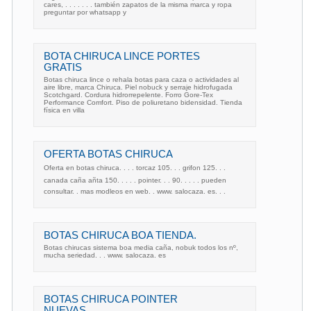
cares, . . . . . . . también zapatos de la misma marca y ropa
preguntar por whatsapp y
BOTA CHIRUCA LINCE PORTES
GRATIS
Botas chiruca lince o rehala botas para caza o actividades al
aire libre, marca Chiruca. Piel nobuck y serraje hidrofugada
Scotchgard. Cordura hidrorrepelente. Forro Gore-Tex
Performance Comfort. Piso de poliuretano bidensidad. Tienda
física en villa
OFERTA BOTAS CHIRUCA
Oferta en botas chiruca. . . . torcaz 105. . . grifon 125. . .
canada caña añta 150. . . . . pointer. . . 90. . . . . pueden
consultar. . mas modleos en web. . www. salocaza. es. . .
BOTAS CHIRUCA BOA TIENDA.
Botas chirucas sistema boa media caña, nobuk todos los nº,
mucha seriedad. . . www. salocaza. es
BOTAS CHIRUCA POINTER
NUEVAS