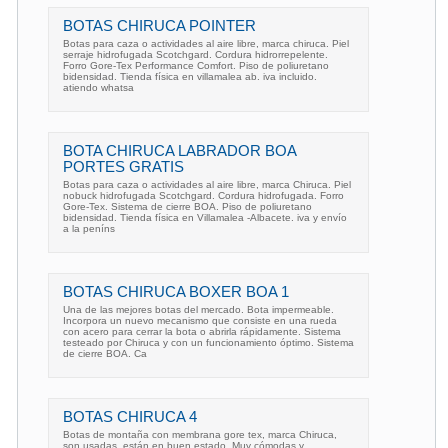
BOTAS CHIRUCA POINTER
Botas para caza o actividades al aire libre, marca chiruca. Piel
serraje hidrofugada Scotchgard. Cordura hidrorrepelente.
Forro Gore-Tex Performance Comfort. Piso de poliuretano
bidensidad. Tienda física en villamalea ab. iva incluido.
atiendo whatsa
BOTA CHIRUCA LABRADOR BOA
PORTES GRATIS
Botas para caza o actividades al aire libre, marca Chiruca. Piel
nobuck hidrofugada Scotchgard. Cordura hidrofugada. Forro
Gore-Tex. Sistema de cierre BOA. Piso de poliuretano
bidensidad. Tienda física en Villamalea -Albacete. iva y envío
a la peníns
BOTAS CHIRUCA BOXER BOA 1
Una de las mejores botas del mercado. Bota impermeable.
Incorpora un nuevo mecanismo que consiste en una rueda
con acero para cerrar la bota o abrirla rápidamente. Sistema
testeado por Chiruca y con un funcionamiento óptimo. Sistema
de cierre BOA. Ca
BOTAS CHIRUCA 4
Botas de montaña con membrana gore tex, marca Chiruca,
son usadas, están en buen estado. Muy cómodas y