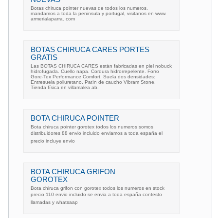
Botas chiruca pointer nuevas de todos los numeros,
mandamos a toda la peninsula y portugal, visitanos en www.
armerialaparra. com
BOTAS CHIRUCA CARES PORTES
GRATIS
Las BOTAS CHIRUCA CARES están fabricadas en piel nobuck
hidrofugada. Cuello napa. Cordura hidrorrepelente. Forro
Gore-Tex Performance Comfort. Suela dos densidades:
Entresuela poliuretano. Patín de caucho Vibram Stone.
Tienda física en villamalea ab.
BOTA CHIRUCA POINTER
Bota chiruca pointer gorotex todos los numeros somos
distribuidores 88 envio incluido enviamos a toda españa el
precio incluye envio
BOTA CHIRUCA GRIFON
GOROTEX
Bota chiruca grifon con gorotex todos los numeros en stock
precio 110 envio incluido se envia a toda españa contesto
llamadas y whatsaap