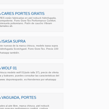
 CARES PORTES GRATIS
 están fabricadas en piel nobuck hidrofugada.
rorrepelente. Forro Gore-Tex Performance Comfort.
tresuela poliuretano. Patín de caucho Vibram
llamalea ab.
 ISASA SUPRA
te nuevas de la marca chiruca, modelo isasa supra
 hidrofugada Scotchgard. Forro Gore-Tex. Precio 100
whatsapp también.
 WOLF 01
ruca modelo wolf 01(solo talla 37), precio de oferta
la y baleares. puedes consultar las caracteristicas del
 www. deportespardo. es Atendemos por whatsapp
A VAGUADA, PORTES
des al aire libre, marca chiruca. piel nobuck
orro gore-tex performance comfort. cordura