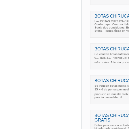
BOTAS CHIRUCA
Las BOTAS CHIRUCA CARES
Cuello napa. Cordura hid
Suela dos densidades: En
Stone. Tienda física en vi
BOTAS CHIRUCA
Se venden botas totalmen
01. Talla 41. Piel nobuck
más portes. Atiendo por 
BOTAS CHIRUCA
Se venden botas marca chi
35 + 6 de portes peninsu
producto en nuestra web
para tu comodidad tl
BOTAS CHIRUC
GRATIS
Botas para caza o activida
hidrofugada scotchgard. f