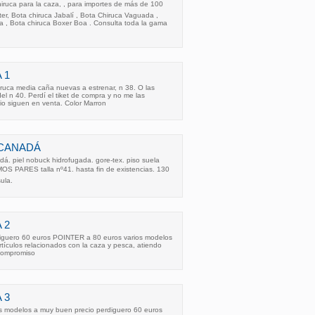
uca para la caza, , para importes de más de 100 
ter, Bota chiruca Jabalí , Bota Chiruca Vaguada ,
a , Bota chiruca Boxer Boa . Consulta toda la gama
 1
ruca media caña nuevas a estrenar, n 38. O las
el n 40. Perdí el tiket de compra y no me las
io siguen en venta. Color Marron
 CANADÁ
á. piel nobuck hidrofugada. gore-tex. piso suela
MOS PARES talla nº41. hasta fin de existencias. 130
ula.
 2
diguero 60 euros POINTER a 80 euros varios modelos
rtículos relacionados con la caza y pesca, atiendo
compromiso
 3
os modelos a muy buen precio perdiguero 60 euros