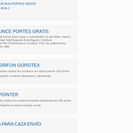
OR BOA PORTES GRATIS
 BOA 1
LINCE PORTES GRATIS
la botas para caza o actividades al aire libre, marca
rraje hidrofugada Scotchgard. Cordura
re-Tex Performance Comfort. Piso de poliuretano
n villa
 GRIFON GOROTEX
orotex todos los numeros en stock precio 110 envio
 españa contesto llamadas y whatsaap
POINTER
tex todos los numeros somos distribuidores 88 envio
españa el precio incluye envio
 PARA CAZA ENVÍO