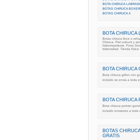
BOTA CHIRUCA LABRAD
BOTAS CHIRUCA BOXER
BOTAS CHIRUCA 4
BOTA CHIRUCA 
Botas chiruca lince o reha
Chiruca. Piel nobuck y se
hidrorrepelente. Forro Go
bidensidad. Tienda física e
BOTA CHIRUCA
Bota chiruca grifon con g
incluido se envia a toda
BOTA CHIRUCA 
Bota chiruca pointer goro
incluido enviamos a toda 
BOTAS CHIRUCA
GRATIS