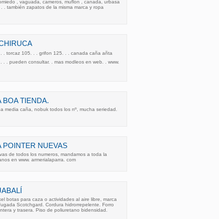
 somiedo , vaguada, cameros, muflon , canada, urbasa
. . . . también zapatos de la misma marca y ropa
 CHIRUCA
. . torcaz 105. . . grifon 125. . . canada caña añta
0. . . . . pueden consultar. . mas modleos en web. . www.
 BOA TIENDA.
oa media caña, nobuk todos los nº, mucha seriedad.
 POINTER NUEVAS
evas de todos los numeros, mandamos a toda la
itanos en www. armerialaparra. com
JABALÍ
kel botas para caza o actividades al aire libre, marca
rofugada Scotchgard. Cordura hidrorrepelente. Forro
tera y trasera. Piso de poliuretano bidensidad.