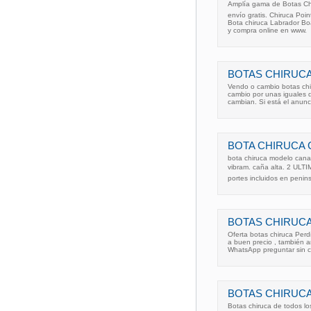
Amplía gama de Botas Chir
envío gratis. Chiruca Poin
Bota chiruca Labrador Bo
y compra online en www.
BOTAS CHIRUCA
Vendo o cambio botas chi
cambio por unas iguales d
cambian. Si está el anunc
BOTA CHIRUCA
bota chiruca modelo canad
vibram. caña alta. 2 ULTI
portes incluidos en penins
BOTAS CHIRUCA
Oferta botas chiruca Per
a buen precio , también a
WhatsApp preguntar sin 
BOTAS CHIRUCA
Botas chiruca de todos l