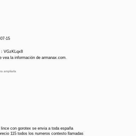
-07-15
ie：VGzKLqx8
e vea la información de armanax.com.
ra ampliarla
 lince con gorotex se envia a toda españa
 precio 115 todos los numeros contesto llamadas