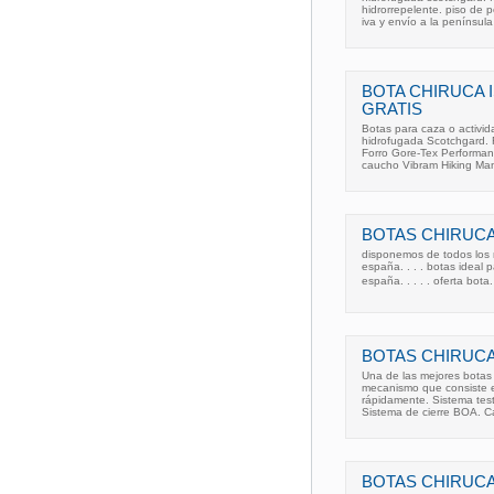
hidrorrepelente. piso de p
iva y envío a la península
BOTA CHIRUCA 
GRATIS
Botas para caza o activida
hidrofugada Scotchgard. 
Forro Gore-Tex Performan
caucho Vibram Hiking Man.
BOTAS CHIRUCA.
disponemos de todos los 
españa. . . . botas ideal 
españa. . . . . oferta bota
BOTAS CHIRUC
Una de las mejores botas
mecanismo que consiste en
rápidamente. Sistema tes
Sistema de cierre BOA. C
BOTAS CHIRUCA