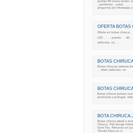
pointer 80 euros teckel,
, pantinosa , cares, . . . 
preguntar por whatsapp y
OFERTA BOTAS
Oferta en botas chiruca. . 
150. . . . . pointer. . . 9
salocaza. es. . .
BOTAS CHIRUCA
Botas chirucas sistema b
. . www. salocaza. es
BOTAS CHIRUCA
Botas chiruca pointer nu
peninsula y portugal, vis
BOTA CHIRUCA 
Botas chiruca jabalí o tec
Chiruca. Piel serraje hid
Gore-Tex. Refuerzo en pun
Tienda física en vi