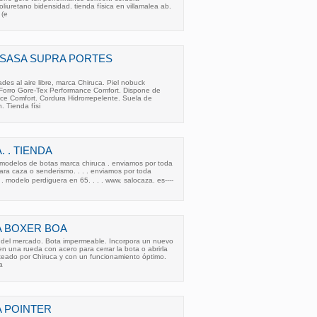
oliuretano bidensidad. tienda física en villamalea ab.
 (e
ISASA SUPRA PORTES
des al aire libre, marca Chiruca. Piel nobuck
Forro Gore-Tex Performance Comfort. Dispone de
ce Comfort. Cordura Hidrorrepelente. Suela de
 Tienda físi
 . TIENDA
modelos de botas marca chiruca . enviamos por toda
para caza o senderismo. . . . enviamos por toda
. . modelo perdiguera en 65. . . . www. salocaza. es----
A BOXER BOA
 del mercado. Bota impermeable. Incorpora un nuevo
 una rueda con acero para cerrar la bota o abrirla
teado por Chiruca y con un funcionamiento óptimo.
a
 POINTER