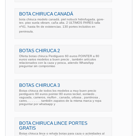
BOTA CHIRUCA CANADÁ
bota chiruca modelo canadá. piel nobuck hidrofugada. gore-
tex. piso suela vibram. caña alta. 2 ULTIMOS PARES talla
nº41. hasta fin de existencias. 130 portes incluidos en
peninsula.
BOTAS CHIRUCA 2
Oferta botas chiruca Perdiguero 60 euros POINTER a 80
euros varios modelos a buen precio , también artículos
relacionados con la caza y pesca, atiendo WhatsApp
preguntar sin compromiso
BOTAS CHIRUCA 3
Botas chiruca de todos los modelos a muy buen precio
perdiguero 60 euros pointer 80 euros teckel, somiedo ,
vaguada, cameros, muflon , canada, urbasa , pantinosa ,
cares, . . . . . . . también zapatos de la misma marca y ropa
preguntar por whatsapp y
BOTA CHIRUCA LINCE PORTES
GRATIS
Botas chiruca lince o rehala botas para caza o actividades al