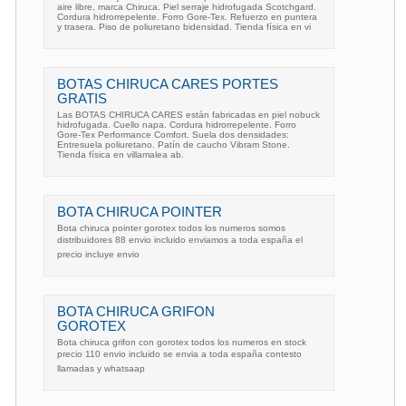
aire libre, marca Chiruca. Piel serraje hidrofugada Scotchgard.
Cordura hidrorrepelente. Forro Gore-Tex. Refuerzo en puntera
y trasera. Piso de poliuretano bidensidad. Tienda física en vi
BOTAS CHIRUCA CARES PORTES
GRATIS
Las BOTAS CHIRUCA CARES están fabricadas en piel nobuck
hidrofugada. Cuello napa. Cordura hidrorrepelente. Forro
Gore-Tex Performance Comfort. Suela dos densidades:
Entresuela poliuretano. Patín de caucho Vibram Stone.
Tienda física en villamalea ab.
BOTA CHIRUCA POINTER
Bota chiruca pointer gorotex todos los numeros somos
distribuidores 88 envio incluido enviamos a toda españa el
precio incluye envio
BOTA CHIRUCA GRIFON
GOROTEX
Bota chiruca grifon con gorotex todos los numeros en stock
precio 110 envio incluido se envia a toda españa contesto
llamadas y whatsaap