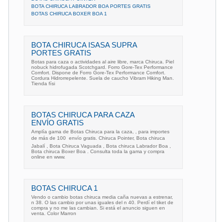
BOTA CHIRUCA LABRADOR BOA PORTES GRATIS
BOTAS CHIRUCA BOXER BOA 1
BOTA CHIRUCA ISASA SUPRA
PORTES GRATIS
Botas para caza o actividades al aire libre, marca Chiruca. Piel
nobuck hidrofugada Scotchgard. Forro Gore-Tex Performance
Comfort. Dispone de Forro Gore-Tex Performance Comfort.
Cordura Hidrorrepelente. Suela de caucho Vibram Hiking Man.
Tienda físi
BOTAS CHIRUCA PARA CAZA
ENVÍO GRATIS
Amplía gama de Botas Chiruca para la caza, , para importes
de más de 100  envío gratis. Chiruca Pointer, Bota chiruca
Jabalí , Bota Chiruca Vaguada , Bota chiruca Labrador Boa ,
Bota chiruca Boxer Boa . Consulta toda la gama y compra
online en www.
BOTAS CHIRUCA 1
Vendo o cambio botas chiruca media caña nuevas a estrenar,
n 38. O las cambio por unas iguales del n 40. Perdí el tiket de
compra y no me las cambian. Si está el anuncio siguen en
venta. Color Marron