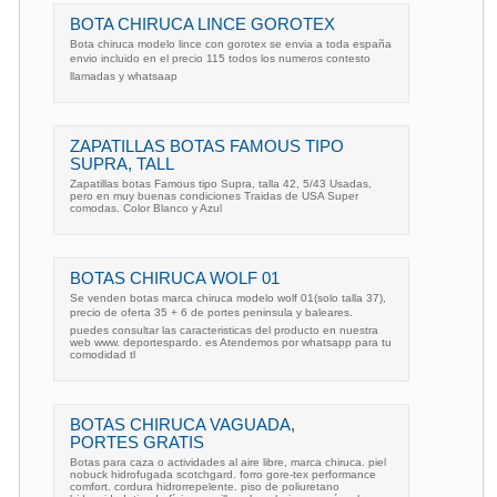
BOTA CHIRUCA LINCE GOROTEX
Bota chiruca modelo lince con gorotex se envia a toda españa
envio incluido en el precio 115 todos los numeros contesto
llamadas y whatsaap
ZAPATILLAS BOTAS FAMOUS TIPO
SUPRA, TALL
Zapatillas botas Famous tipo Supra, talla 42, 5/43 Usadas,
pero en muy buenas condiciones Traidas de USA Super
comodas. Color Blanco y Azul
BOTAS CHIRUCA WOLF 01
Se venden botas marca chiruca modelo wolf 01(solo talla 37),
precio de oferta 35 + 6 de portes peninsula y baleares.
puedes consultar las caracteristicas del producto en nuestra
web www. deportespardo. es Atendemos por whatsapp para tu
comodidad tl
BOTAS CHIRUCA VAGUADA,
PORTES GRATIS
Botas para caza o actividades al aire libre, marca chiruca. piel
nobuck hidrofugada scotchgard. forro gore-tex performance
comfort. cordura hidrorrepelente. piso de poliuretano