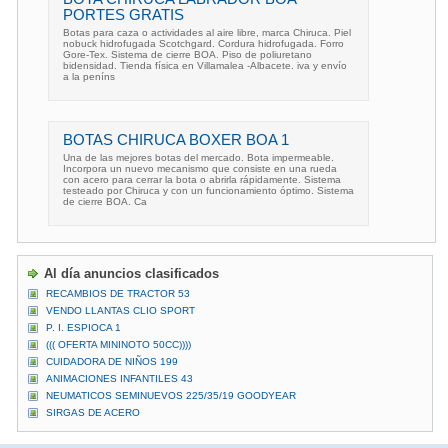
PORTES GRATIS
Botas para caza o actividades al aire libre, marca Chiruca. Piel
nobuck hidrofugada Scotchgard. Cordura hidrofugada. Forro
Gore-Tex. Sistema de cierre BOA. Piso de poliuretano
bidensidad. Tienda física en Villamalea -Albacete. iva y envío
a la peníns
BOTAS CHIRUCA BOXER BOA 1
Una de las mejores botas del mercado. Bota impermeable.
Incorpora un nuevo mecanismo que consiste en una rueda
con acero para cerrar la bota o abrirla rápidamente. Sistema
testeado por Chiruca y con un funcionamiento óptimo. Sistema
de cierre BOA. Ca
Al día anuncios clasificados
RECAMBIOS DE TRACTOR 53
VENDO LLANTAS CLIO SPORT
P. I. ESPIOCA 1
((( OFERTA MININOTO 50CC))))
CUIDADORA DE NIÑOS 199
ANIMACIONES INFANTILES 43
NEUMATICOS SEMINUEVOS 225/35/19 GOODYEAR
SIRGAS DE ACERO