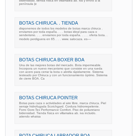
bidensidad. tienda física en villamalea ab. iva y envío a la
península (e
BOTAS CHIRUCA. . TIENDA
disponemos de todos los modelos de botas marca chiruca .
enviamos por toda españa. . . . botas ideal para caza o
senderismo. . . . enviamos por toda españa. . . . . oferta bota. .
modelo perdiguera en 65. . . . www. salocaza. es----
BOTAS CHIRUCA BOXER BOA
Una de las mejores botas del mercado. Bota impermeable.
Incorpora un nuevo mecanismo que consiste en una rueda
con acero para cerrar la bota o abrirla rápidamente. Sistema
testeado por Chiruca y con un funcionamiento óptimo. Sistema
de cierre BOA. Ca
BOTAS CHIRUCA POINTER
Botas para caza o actividades al aire libre, marca chiruca. Piel
serraje hidrofugada Scotchgard. Cordura hidrorrepelente.
Forro Gore-Tex Performance Comfort. Piso de poliuretano
bidensidad. Tienda física en villamalea ab. iva incluido.
atiendo whatsa
BOTA CHIRUCA LABRADOR BOA