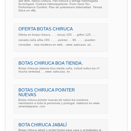
aire libre, marca Chiruca. Piel nobuck y serraje hidrofugada
Scotchgard. Cordura hidrorrepelente. Forro Gore-Tex
Performance Comfort. Piso de poliuretano bidensidad. Tienda
física en villa
OFERTA BOTAS CHIRUCA
Oferta en botas chiruca. . . . torcaz 105. . . grifon 125. . .
canada caña añta 150. . . . . pointer. . . 90. . . . . pueden
consultar. . mas modleos en web. . www. salocaza. es. . .
BOTAS CHIRUCA BOA TIENDA.
Botas chirucas sistema boa media caña, nobuk todos los nº,
mucha seriedad. . . www. salocaza. es
BOTAS CHIRUCA POINTER
NUEVAS
Botas chiruca pointer nuevas de todos los numeros,
mandamos a toda la peninsula y portugal, visitanos en www.
armerialaparra. com
BOTA CHIRUCA JABALÍ
Botas chiruca jabalí o teckel botas para caza o actividades al