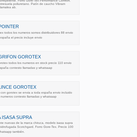
rorrepelente. Forro Gore-Tex Performance Comfort.
tresuela poliuretano. Patín de caucho Vibram
llamalea ab.
POINTER
tex todos los numeros somos distribuidores 88 envio
españa el precio incluye envio
 GRIFON GOROTEX
orotex todos los numeros en stock precio 110 envio
 españa contesto llamadas y whatsaap
LINCE GOROTEX
 con gorotex se envia a toda españa envio incluido
os numeros contesto llamadas y whatsaap
 ISASA SUPRA
te nuevas de la marca chiruca, modelo isasa supra
 hidrofugada Scotchgard. Forro Gore-Tex. Precio 100
whatsapp también.