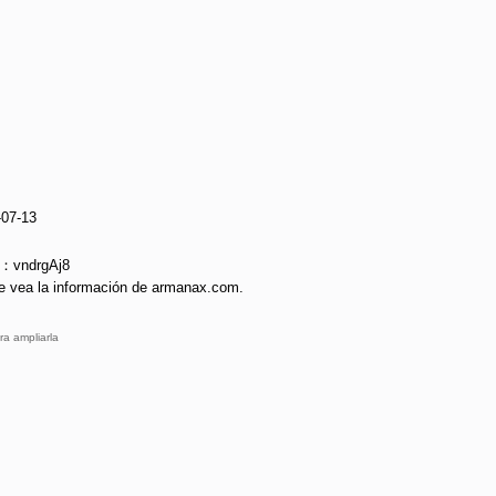
-07-13
e：vndrgAj8
e vea la información de armanax.com.
ra ampliarla