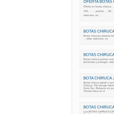
OFERTA BOTAS
Oferta en botas chiruca. . 
150. . . . . pointer. . . 9
salocaza. es. . .
BOTAS CHIRUCA
Botas chirucas sistema b
. . www. salocaza. es
BOTAS CHIRUCA
Botas chiruca pointer nu
peninsula y portugal, vis
BOTA CHIRUCA 
Botas chiruca jabalí o tec
Chiruca. Piel serraje hid
Gore-Tex. Refuerzo en pun
Tienda física en vi
BOTAS CHIRUCA
Las BOTAS CHIRUCA CARES