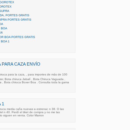
 GOROTEX
GOROTEX
 SUPRA
DA, PORTES GRATIS
UPRA PORTES GRATIS
DA
 BOA
ER
OR BOA PORTES GRATIS
 BOA 1
 PARA CAZA ENVÍO
uca para la caza, , para importes de más de 100 
ter, Bota chiruca Jabalí , Bota Chiruca Vaguada ,
a , Bota chiruca Boxer Boa . Consulta toda la gama
 1
ruca media caña nuevas a estrenar, n 38. O las
el n 40. Perdí el tiket de compra y no me las
io siguen en venta. Color Marron