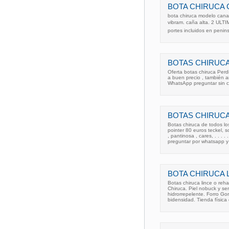
BOTA CHIRUCA
bota chiruca modelo canad
vibram. caña alta. 2 ULTI
portes incluidos en penins
BOTAS CHIRUCA
Oferta botas chiruca Per
a buen precio , también a
WhatsApp preguntar sin 
BOTAS CHIRUCA
Botas chiruca de todos l
pointer 80 euros teckel,
, pantinosa , cares, . . . 
preguntar por whatsapp y
BOTA CHIRUCA 
Botas chiruca lince o reha
Chiruca. Piel nobuck y se
hidrorrepelente. Forro Go
bidensidad. Tienda física e