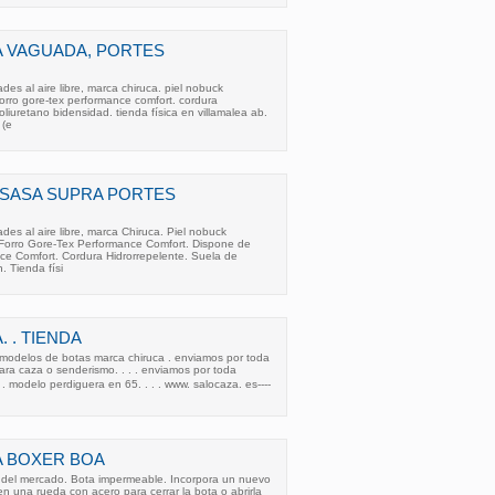
A VAGUADA, PORTES
des al aire libre, marca chiruca. piel nobuck
orro gore-tex performance comfort. cordura
oliuretano bidensidad. tienda física en villamalea ab.
 (e
ISASA SUPRA PORTES
des al aire libre, marca Chiruca. Piel nobuck
Forro Gore-Tex Performance Comfort. Dispone de
ce Comfort. Cordura Hidrorrepelente. Suela de
 Tienda físi
 . TIENDA
modelos de botas marca chiruca . enviamos por toda
para caza o senderismo. . . . enviamos por toda
. . modelo perdiguera en 65. . . . www. salocaza. es----
A BOXER BOA
 del mercado. Bota impermeable. Incorpora un nuevo
 una rueda con acero para cerrar la bota o abrirla