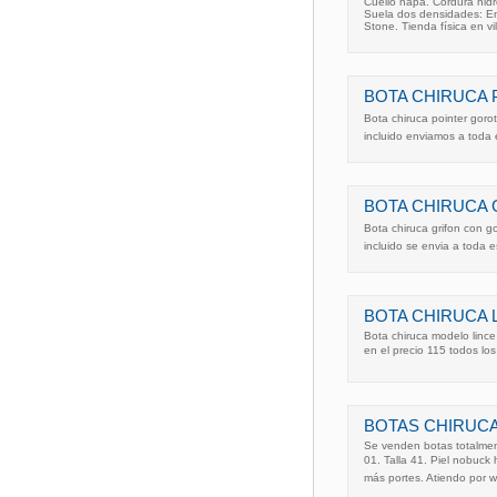
Cuello napa. Cordura hid
Suela dos densidades: En
Stone. Tienda física en vi
BOTA CHIRUCA 
Bota chiruca pointer goro
incluido enviamos a toda 
BOTA CHIRUCA
Bota chiruca grifon con g
incluido se envia a toda
BOTA CHIRUCA 
Bota chiruca modelo lince
en el precio 115 todos l
BOTAS CHIRUCA
Se venden botas totalmen
01. Talla 41. Piel nobuck
más portes. Atiendo por 