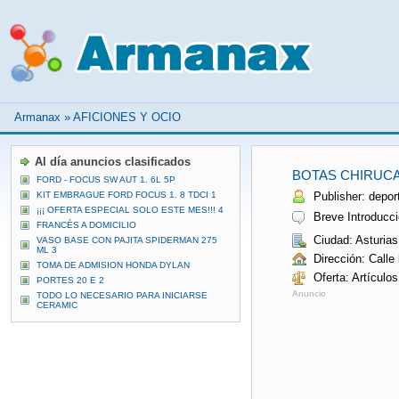
Armanax
»
AFICIONES Y OCIO
Al día anuncios clasificados
BOTAS CHIRUCA
FORD - FOCUS SW AUT 1. 6L 5P
KIT EMBRAGUE FORD FOCUS 1. 8 TDCI 1
Publisher: depor
¡¡¡ OFERTA ESPECIAL SOLO ESTE MES!!! 4
Breve Introducci
FRANCÉS A DOMICILIO
Ciudad: Asturias
VASO BASE CON PAJITA SPIDERMAN 275
ML 3
Dirección: Calle
TOMA DE ADMISION HONDA DYLAN
Oferta: Artículo
PORTES 20 E 2
Anuncio
TODO LO NECESARIO PARA INICIARSE
CERAMIC