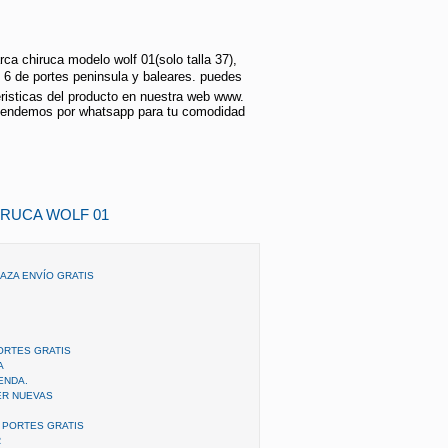
a chiruca modelo wolf 01(solo talla 37),
+ 6 de portes peninsula y baleares. puedes
eristicas del producto en nuestra web www.
tendemos por whatsapp para tu comodidad
IRUCA WOLF 01
AZA ENVÍO GRATIS
ORTES GRATIS
A
ENDA.
ER NUEVAS
 PORTES GRATIS
R