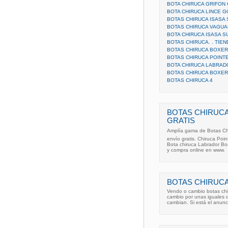
BOTA CHIRUCA GRIFON
BOTA CHIRUCA LINCE 
BOTAS CHIRUCA ISASA
BOTAS CHIRUCA VAGUA
BOTA CHIRUCA ISASA S
BOTAS CHIRUCA. . TIEN
BOTAS CHIRUCA BOXER
BOTAS CHIRUCA POINT
BOTA CHIRUCA LABRAD
BOTAS CHIRUCA BOXER
BOTAS CHIRUCA 4
BOTAS CHIRUCA
GRATIS
Amplía gama de Botas Chir
envío gratis. Chiruca Poin
Bota chiruca Labrador Bo
y compra online en www.
BOTAS CHIRUCA
Vendo o cambio botas chi
cambio por unas iguales d
cambian. Si está el anunc