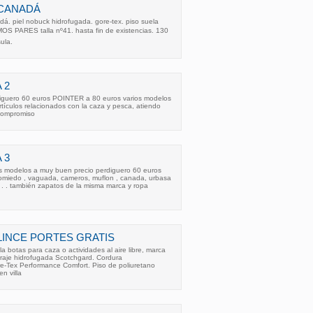
 CANADÁ
á. piel nobuck hidrofugada. gore-tex. piso suela
MOS PARES talla nº41. hasta fin de existencias. 130
ula.
 2
diguero 60 euros POINTER a 80 euros varios modelos
rtículos relacionados con la caza y pesca, atiendo
compromiso
 3
os modelos a muy buen precio perdiguero 60 euros
 somiedo , vaguada, cameros, muflon , canada, urbasa
. . . . también zapatos de la misma marca y ropa
LINCE PORTES GRATIS
la botas para caza o actividades al aire libre, marca
rraje hidrofugada Scotchgard. Cordura
re-Tex Performance Comfort. Piso de poliuretano
n villa