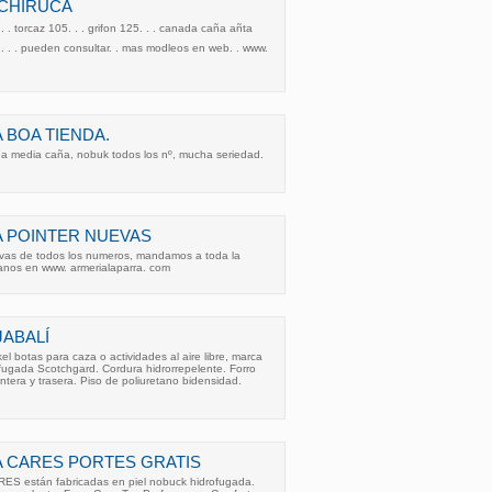
 CHIRUCA
. . torcaz 105. . . grifon 125. . . canada caña añta
0. . . . . pueden consultar. . mas modleos en web. . www.
 BOA TIENDA.
oa media caña, nobuk todos los nº, mucha seriedad.
 POINTER NUEVAS
evas de todos los numeros, mandamos a toda la
itanos en www. armerialaparra. com
JABALÍ
kel botas para caza o actividades al aire libre, marca
rofugada Scotchgard. Cordura hidrorrepelente. Forro
tera y trasera. Piso de poliuretano bidensidad.
 CARES PORTES GRATIS
 están fabricadas en piel nobuck hidrofugada.