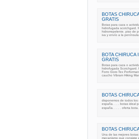
BOTAS CHIRUC
GRATIS
Botas para caza o activida
hidrofugada scotchgard. f
hidrorrepelente. piso de p
iva y envío a la península
BOTA CHIRUCA 
GRATIS
Botas para caza o activida
hidrofugada Scotchgard. 
Forro Gore-Tex Performan
caucho Vibram Hiking Man.
BOTAS CHIRUCA.
disponemos de todos los 
españa. . . . botas ideal 
españa. . . . . oferta bota
BOTAS CHIRUC
Una de las mejores botas
mecanismo que consiste en